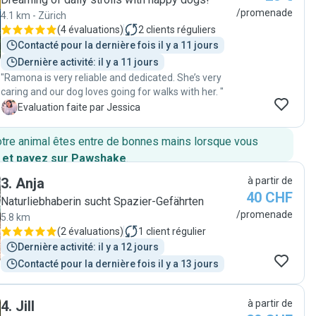
/promenade
4.1 km - Zürich
(
4 évaluations
)
2
clients réguliers
Contacté pour la dernière fois il y a 11 jours
Dernière activité: il y a 11 jours
"Ramona is very reliable and dedicated. She’s very
caring and our dog loves going for walks with her. "
J
Evaluation faite par Jessica
otre animal êtes entre de bonnes mains lorsque vous
 et payez sur Pawshake
.
3
.
Anja
à partir de
40 CHF
Naturliebhaberin sucht Spazier-Gefährten
/promenade
5.8 km
(
2 évaluations
)
1
client régulier
Dernière activité: il y a 12 jours
Contacté pour la dernière fois il y a 13 jours
4
.
Jill
à partir de