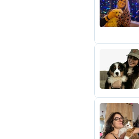
R
A
D