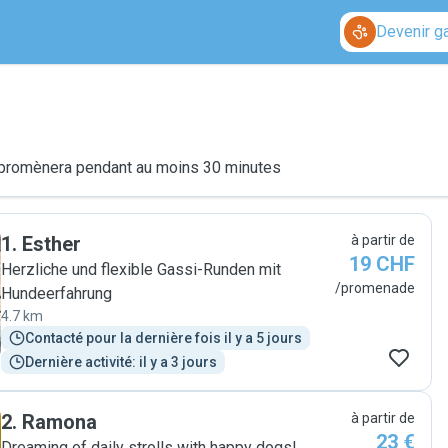
Devenir g
le promènera pendant au moins 30 minutes
1
.
Esther
à partir de
19 CHF
Herzliche und flexible Gassi-Runden mit
/promenade
Hundeerfahrung
4.7 km
Contacté pour la dernière fois il y a 5 jours
Dernière activité: il y a 3 jours
2
.
Ramona
à partir de
23 €
Dreaming of daily strolls with happy dogs!