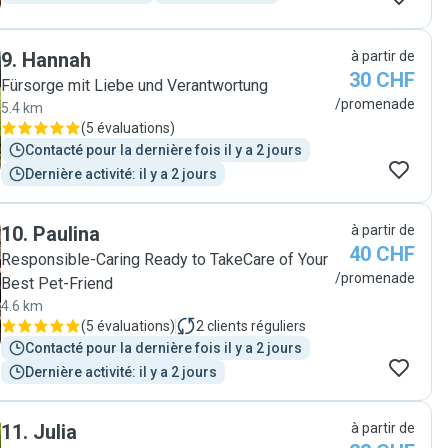
9
.
Hannah
à partir de
30 CHF
Fürsorge mit Liebe und Verantwortung
/promenade
5.4 km
(
5 évaluations
)
Contacté pour la dernière fois il y a 2 jours
Dernière activité: il y a 2 jours
10
.
Paulina
à partir de
40 CHF
Responsible-Caring Ready to TakeCare of Your
/promenade
Best Pet-Friend
4.6 km
(
5 évaluations
)
2
clients réguliers
Contacté pour la dernière fois il y a 2 jours
Dernière activité: il y a 2 jours
11
.
Julia
à partir de