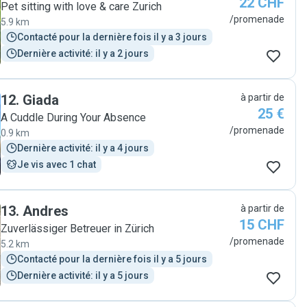
22 CHF
Pet sitting with love & care Zurich
/promenade
5.9 km
Contacté pour la dernière fois il y a 3 jours
Dernière activité: il y a 2 jours
12
.
Giada
à partir de
25 €
A Cuddle During Your Absence
/promenade
0.9 km
Dernière activité: il y a 4 jours
Je vis avec 1 chat
13
.
Andres
à partir de
15 CHF
Zuverlässiger Betreuer in Zürich
/promenade
5.2 km
Contacté pour la dernière fois il y a 5 jours
Dernière activité: il y a 5 jours