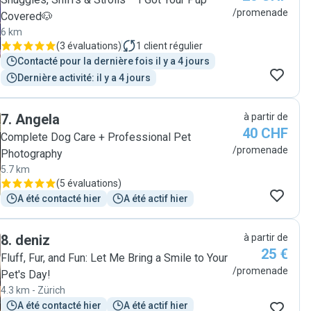
highly recommend her and will definitely reach out to
/promenade
Covered🐶
her again in the future!"
6 km
(
3 évaluations
)
1
client régulier
Contacté pour la dernière fois il y a 4 jours
Dernière activité: il y a 4 jours
7
.
Angela
à partir de
40 CHF
Complete Dog Care + Professional Pet
/promenade
Photography
5.7 km
(
5 évaluations
)
A été contacté hier
A été actif hier
8
.
deniz
à partir de
25 €
Fluff, Fur, and Fun: Let Me Bring a Smile to Your
/promenade
Pet's Day!
4.3 km - Zürich
A été contacté hier
A été actif hier