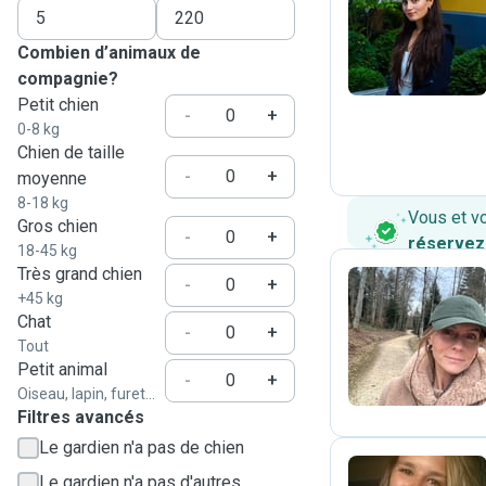
R
Combien d’animaux de
compagnie?
Petit chien
-
+
0-8 kg
Chien de taille
-
+
moyenne
8-18 kg
Vous et v
Gros chien
-
+
réservez
18-45 kg
Très grand chien
-
+
+45 kg
Chat
A
-
+
Tout
Petit animal
-
+
Oiseau, lapin, furet...
Filtres avancés
Le gardien n'a pas de chien
Le gardien n'a pas d'autres