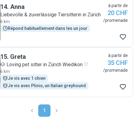
14
.
Anna
à partir de
20 CHF
Liebevolle & zuverlässige Tiersitterin in Zürich
/promenade
6 km
Répond habituellement dans les un jour
15
.
Greta
à partir de
35 CHF
🐶 Loving pet sitter in Zürich Wiedikon ♡
/promenade
6 km
Je vis avec 1 chien
Je vis avec Plinio, un Italian greyhound
1