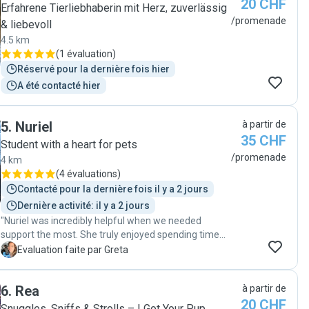
20 CHF
Erfahrene Tierliebhaberin mit Herz, zuverlässig
/promenade
& liebevoll
4.5 km
(
1 évaluation
)
Réservé pour la dernière fois hier
A été contacté hier
5
.
Nuriel
à partir de
35 CHF
Student with a heart for pets
/promenade
4 km
(
4 évaluations
)
Contacté pour la dernière fois il y a 2 jours
Dernière activité: il y a 2 jours
"Nuriel was incredibly helpful when we needed
support the most. She truly enjoyed spending time
with Plínio and made sure he had plenty of walks,
G
Evaluation faite par Greta
attention, and care. She adapted easily to his needs,
understanding his curiosity and desire to explore the
6
.
Rea
à partir de
city. Nuriel also gave us great tips on the best parks
20 CHF
to visit with dogs, which we really appreciated. We
Snuggles, Sniffs & Strolls – I Got Your Pup