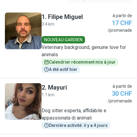
1
.
Filipe Miguel
à partir de
17 CHF
3.4 km
F
/promenade
NOUVEAU GARDIEN
Veterinary background, genuine love for
animals
Calendrier récemment mis à jour
A été actif hier
2
.
Mayuri
à partir de
30 CHF
1.1 km
M
/promenade
Dog sitter esperta, affidabile e
appassionata di animali
Dernière activité: il y a 4 jours