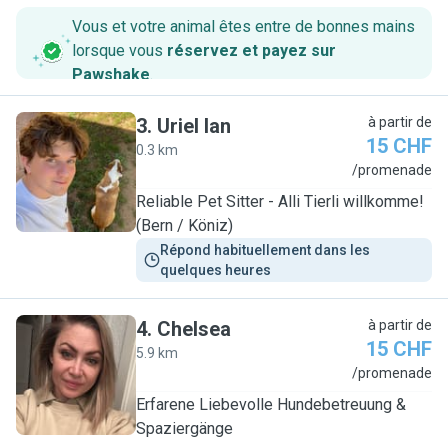
Vous et votre animal êtes entre de bonnes mains
lorsque vous
réservez et payez sur
Pawshake
.
3
.
Uriel Ian
à partir de
15 CHF
0.3 km
U
/promenade
Reliable Pet Sitter - Alli Tierli willkomme!
(Bern / Köniz)
Répond habituellement dans les 
quelques heures
4
.
Chelsea
à partir de
15 CHF
5.9 km
C
/promenade
Erfarene Liebevolle Hundebetreuung &
Spaziergänge