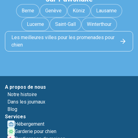
Berne
Genève
Köniz
Lausanne
Lucerne
Saint-Gall
Winterthour
Les meilleures villes pour les promenades pour
chien
A propos de nous
Notre histoire
Dans les journaux
Blog
Services
Hébergement
Garderie pour chien