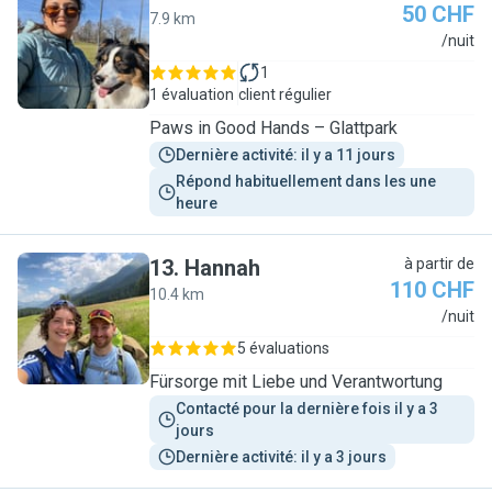
50 CHF
7.9 km
M
/nuit
1
1 évaluation
client régulier
Paws in Good Hands – Glattpark
Dernière activité: il y a 11 jours
Répond habituellement dans les une 
heure
13
.
Hannah
à partir de
110 CHF
10.4 km
H
/nuit
5 évaluations
Fürsorge mit Liebe und Verantwortung
Contacté pour la dernière fois il y a 3 
jours
Dernière activité: il y a 3 jours