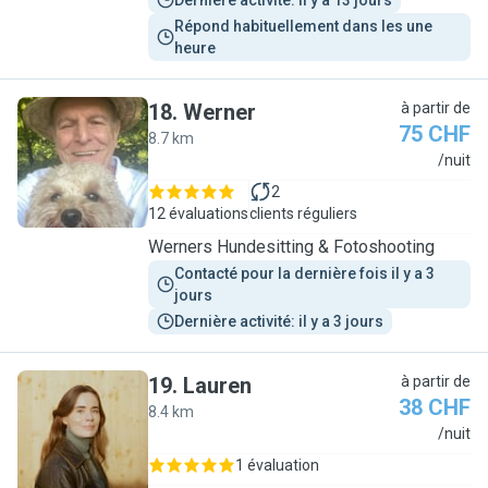
Dernière activité: il y a 13 jours
Répond habituellement dans les une 
heure
18
.
Werner
à partir de
75 CHF
8.7 km
W
/nuit
2
12 évaluations
clients réguliers
Werners Hundesitting & Fotoshooting
Contacté pour la dernière fois il y a 3 
jours
Dernière activité: il y a 3 jours
19
.
Lauren
à partir de
38 CHF
8.4 km
L
/nuit
1 évaluation