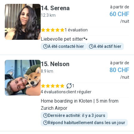
14
.
Serena
à partir de
60 CHF
12.3 km
S
/nuit
1 évaluation
Liebevolle pet sitter🐾
A été contacté hier
A été actif hier
15
.
Nelson
à partir de
80 CHF
8.9 km
N
/nuit
1
4 évaluations
client régulier
Home boarding in Kloten | 5 min from
Zurich Airpor
Dernière activité: il y a 3 jours
Répond habituellement dans les un jour