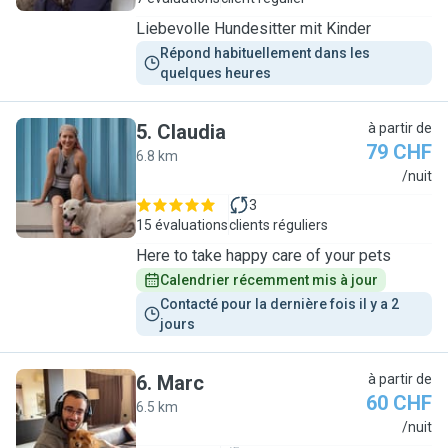
Liebevolle Hundesitter mit Kinder
Répond habituellement dans les 
quelques heures
5
.
Claudia
à partir de
79 CHF
6.8 km
C
/nuit
3
15 évaluations
clients réguliers
Here to take happy care of your pets
Calendrier récemment mis à jour
Contacté pour la dernière fois il y a 2 
jours
6
.
Marc
à partir de
60 CHF
6.5 km
M
/nuit