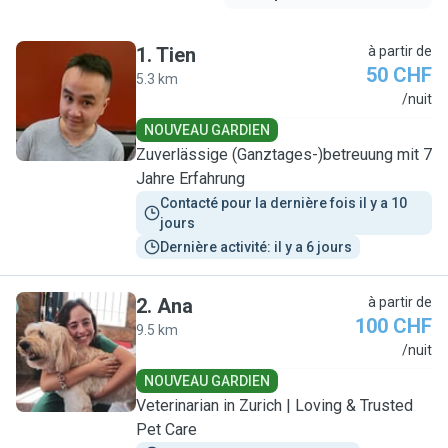
1
.
Tien
à partir de
50 CHF
5.3 km
T
/nuit
NOUVEAU GARDIEN
Zuverlässige (Ganztages-)betreuung mit 7
Jahre Erfahrung
Contacté pour la dernière fois il y a 10 
jours
Dernière activité: il y a 6 jours
2
.
Ana
à partir de
100 CHF
9.5 km
A
/nuit
NOUVEAU GARDIEN
Veterinarian in Zurich | Loving & Trusted
Pet Care