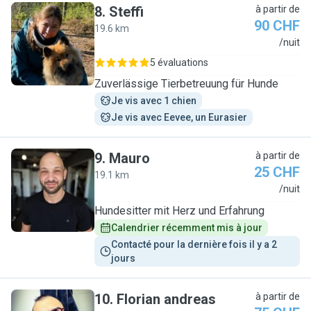
8
.
Steffi
à partir de
90 CHF
19.6 km
S
/nuit
5 évaluations
Zuverlässige Tierbetreuung für Hunde
Je vis avec 1 chien
Je vis avec Eevee, un Eurasier
9
.
Mauro
à partir de
25 CHF
19.1 km
M
/nuit
Hundesitter mit Herz und Erfahrung
Calendrier récemment mis à jour
Contacté pour la dernière fois il y a 2 
jours
10
.
Florian andreas
à partir de