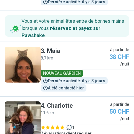
Dernière activité: il y a 3 jours
Vous et votre animal êtes entre de bonnes mains
lorsque vous
réservez et payez sur
Pawshake
.
3
.
Maia
à partir de
38 CHF
8.7 km
M
/nuit
NOUVEAU GARDIEN
Dernière activité: il y a 3 jours
A été contacté hier
4
.
Charlotte
à partir de
50 CHF
11.6 km
C
/nuit
1
7 évaluations
client régulier