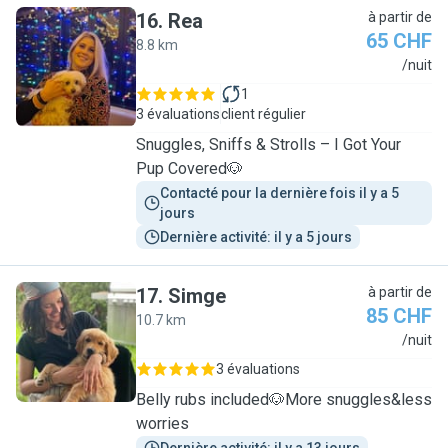
16
.
Rea
à partir de
65 CHF
8.8 km
R
/nuit
1
3 évaluations
client régulier
Snuggles, Sniffs & Strolls – I Got Your
Pup Covered🐶
Contacté pour la dernière fois il y a 5 
jours
Dernière activité: il y a 5 jours
17
.
Simge
à partir de
85 CHF
10.7 km
S
/nuit
3 évaluations
Belly rubs included🐶More snuggles&less
worries