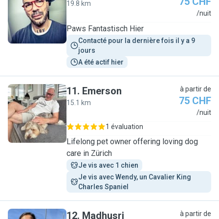
75 CHF
19.8 km
F
/nuit
Paws Fantastisch Hier
Contacté pour la dernière fois il y a 9 
jours
A été actif hier
11
.
Emerson
à partir de
75 CHF
15.1 km
E
/nuit
1 évaluation
Lifelong pet owner offering loving dog
care in Zürich
Je vis avec 1 chien
Je vis avec Wendy, un Cavalier King 
Charles Spaniel
12
.
Madhusri
à partir de