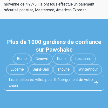
moyenne de 4.97/5. Ils ont tous effectué un paiement
sécurisé par Visa, Mastercard, American Express.
Plus de 1000 gardiens de confiance
sur Pawshake
Berne
Genève
Köniz
Lausanne
Lucerne
Saint-Gall
Thoune
Winterthour
Les meilleures villes pour l'hébérgement de votre
chien