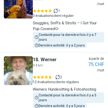
R
/nuit
1
3 évaluations
client régulier
Snuggles, Sniffs & Strolls – I Got Your
Pup Covered🐶
Contacté pour la dernière fois il y a 7 
jours
Dernière activité: il y a 2 jours
18
.
Werner
à partir de
75 CHF
9.4 km
W
/nuit
2
12 évaluations
clients réguliers
Werners Hundesitting & Fotoshooting
Contacté pour la dernière fois il y a 5 
jours
Dernière activité: il y a 5 jours