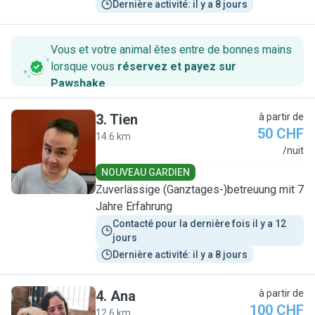
Dernière activité: il y a 8 jours
Vous et votre animal êtes entre de bonnes mains
lorsque vous
réservez et payez sur
Pawshake
.
3
.
Tien
à partir de
50 CHF
14.6 km
T
/nuit
NOUVEAU GARDIEN
Zuverlässige (Ganztages-)betreuung mit 7
Jahre Erfahrung
Contacté pour la dernière fois il y a 12 
jours
Dernière activité: il y a 8 jours
4
.
Ana
à partir de
100 CHF
12.6 km