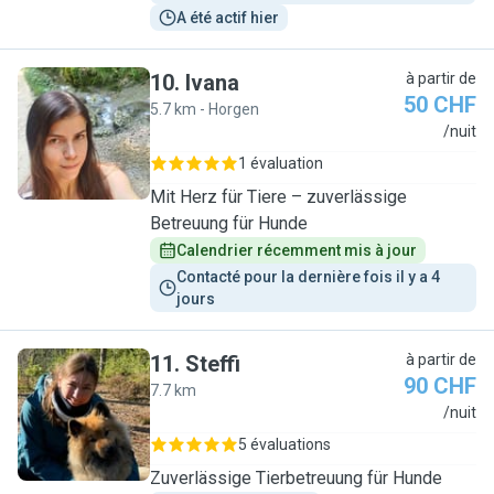
A été actif hier
10
.
Ivana
à partir de
50 CHF
5.7 km - Horgen
I
/nuit
1 évaluation
Mit Herz für Tiere – zuverlässige
Betreuung für Hunde
Calendrier récemment mis à jour
Contacté pour la dernière fois il y a 4 
jours
11
.
Steffi
à partir de
90 CHF
7.7 km
S
/nuit
5 évaluations
Zuverlässige Tierbetreuung für Hunde