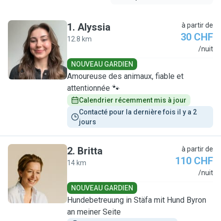
1
.
Alyssia
à partir de
30 CHF
12.8 km
A
/nuit
NOUVEAU GARDIEN
Amoureuse des animaux, fiable et
attentionnée 🐾
Calendrier récemment mis à jour
Contacté pour la dernière fois il y a 2 
jours
2
.
Britta
à partir de
110 CHF
14 km
B
/nuit
NOUVEAU GARDIEN
Hundebetreuung in Stäfa mit Hund Byron
an meiner Seite