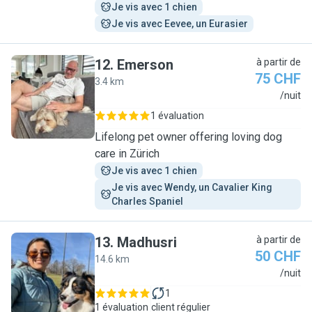
Je vis avec 1 chien
Je vis avec Eevee, un Eurasier
12
.
Emerson
à partir de
75 CHF
3.4 km
E
/nuit
1 évaluation
Lifelong pet owner offering loving dog
care in Zürich
Je vis avec 1 chien
Je vis avec Wendy, un Cavalier King 
Charles Spaniel
13
.
Madhusri
à partir de
50 CHF
14.6 km
M
/nuit
1
1 évaluation
client régulier