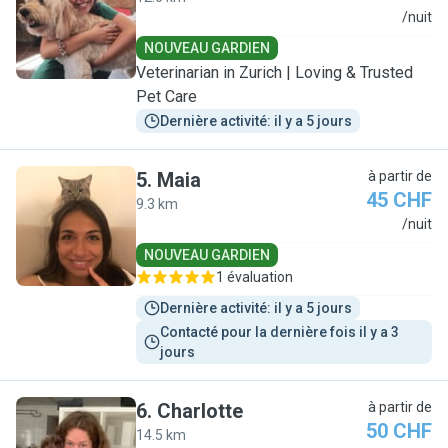
A
/nuit
NOUVEAU GARDIEN
Veterinarian in Zurich | Loving & Trusted
Pet Care
Dernière activité: il y a 5 jours
5
.
Maia
à partir de
45 CHF
9.3 km
M
/nuit
NOUVEAU GARDIEN
1 évaluation
Dernière activité: il y a 5 jours
Contacté pour la dernière fois il y a 3 
jours
6
.
Charlotte
à partir de
50 CHF
14.5 km