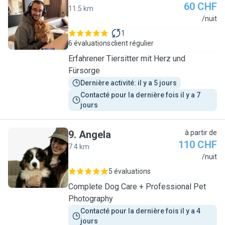
60 CHF
11.5 km
M
/nuit
1
6 évaluations
client régulier
Erfahrener Tiersitter mit Herz und
Fürsorge
Dernière activité: il y a 5 jours
Contacté pour la dernière fois il y a 7 
jours
9
.
Angela
à partir de
110 CHF
7.4 km
A
/nuit
5 évaluations
Complete Dog Care + Professional Pet
Photography
Contacté pour la dernière fois il y a 4 
jours