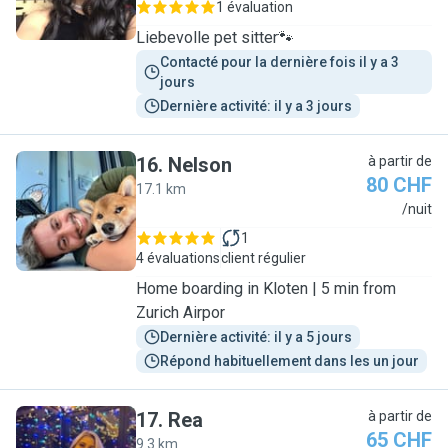
1 évaluation
Liebevolle pet sitter🐾
Contacté pour la dernière fois il y a 3 
jours
Dernière activité: il y a 3 jours
16
.
Nelson
à partir de
80 CHF
17.1 km
N
/nuit
1
4 évaluations
client régulier
Home boarding in Kloten | 5 min from
Zurich Airpor
Dernière activité: il y a 5 jours
Répond habituellement dans les un jour
17
.
Rea
à partir de
65 CHF
9.3 km