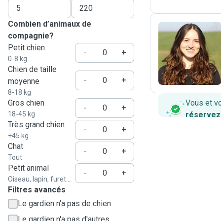
Combien d’animaux de
compagnie?
Petit chien
S
-
+
0-8 kg
Chien de taille
-
+
moyenne
8-18 kg
Gros chien
Vous et v
-
+
18-45 kg
réservez
Très grand chien
-
+
+45 kg
Chat
-
+
Tout
Petit animal
-
+
Oiseau, lapin, furet...
Filtres avancés
Le gardien n'a pas de chien
Le gardien n'a pas d'autres