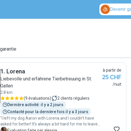
Devenir g
 garantie
1
.
Lorena
à partir de
25 CHF
Liebevolle und erfahrene Tierbetreuung in St.
/nuit
Gallen
2.8 km
(
9 évaluations
)
2
clients réguliers
Dernière activité: il y a 2 jours
Contacté pour la dernière fois il y a 3 jours
"I left my dog Aaron with Lorena and I couldn’t have
asked for better! It’s always a bit hard for me to leave
him with someone else, because Aaron is very
A
Evaluation faite par alessia