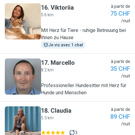
16
.
Viktoriia
à partir de
75 CHF
5.6 km
V
/nuit
Mit Herz für Tiere - ruhige Betreuung bei
Ihnen zu Hause
Je vis avec 1 chat
17
.
Marcello
à partir de
35 CHF
8.2 km
M
/nuit
Professioneller Hundesitter mit Herz für
Hunde und Menschen
18
.
Claudia
à partir de
89 CHF
5.3 km
C
/nuit
3