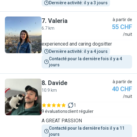
Dernière activité: il y a 3 jours
7
.
Valeria
à partir de
55 CHF
6.7 km
V
/nuit
experienced and caring dogsitter
Dernière activité: il y a 4 jours
Contacté pour la dernière fois il y a 4 
jours
8
.
Davide
à partir de
40 CHF
10.9 km
D
/nuit
1
9 évaluations
client régulier
A GREAT PASSION
Contacté pour la dernière fois il y a 11 
jours