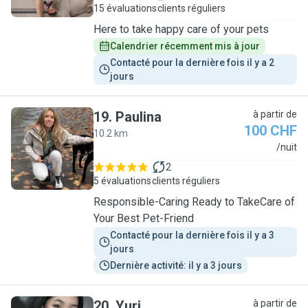
15 évaluations
clients réguliers
Here to take happy care of your pets
Calendrier récemment mis à jour
Contacté pour la dernière fois il y a 2 
jours
19
.
Paulina
à partir de
100 CHF
10.2 km
P
/nuit
2
5 évaluations
clients réguliers
Responsible-Caring Ready to TakeCare of
Your Best Pet-Friend
Contacté pour la dernière fois il y a 3 
jours
Dernière activité: il y a 3 jours
20
.
Yuri
à partir de