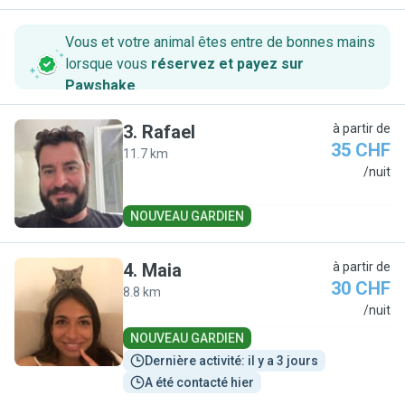
Vous et votre animal êtes entre de bonnes mains
lorsque vous
réservez et payez sur
Pawshake
.
3
.
Rafael
à partir de
35 CHF
11.7 km
R
/nuit
NOUVEAU GARDIEN
4
.
Maia
à partir de
30 CHF
8.8 km
M
/nuit
NOUVEAU GARDIEN
Dernière activité: il y a 3 jours
A été contacté hier