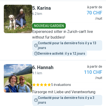
5
.
Karina
à partir de
70 CHF
6.2 km
K
/nuit
NOUVEAU GARDIEN
Experienced sitter in Zurich-can't live
without fur buddies!
Contacté pour la dernière fois il y a 13 
jours
Dernière activité: il y a 12 jours
6
.
Hannah
à partir de
110 CHF
9.1 km
H
/nuit
5 évaluations
Fürsorge mit Liebe und Verantwortung
Contacté pour la dernière fois il y a 3 
jours