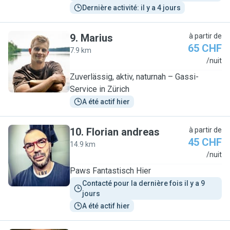
Dernière activité: il y a 4 jours
9
.
Marius
à partir de
65 CHF
7.9 km
M
/nuit
Zuverlässig, aktiv, naturnah – Gassi-
Service in Zürich
A été actif hier
10
.
Florian andreas
à partir de
45 CHF
14.9 km
F
/nuit
Paws Fantastisch Hier
Contacté pour la dernière fois il y a 9 
jours
A été actif hier