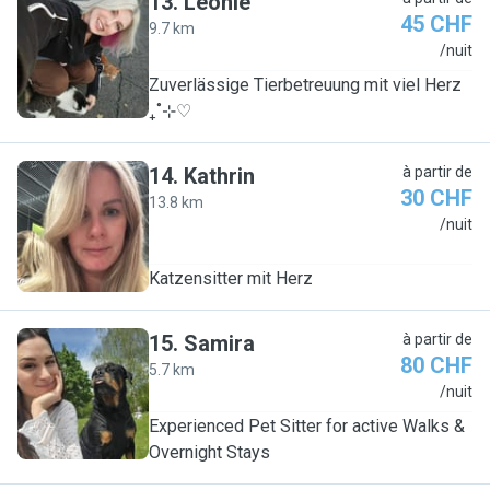
13
.
Leonie
45 CHF
9.7 km
L
/nuit
Zuverlässige Tierbetreuung mit viel Herz
₊˚⊹♡
14
.
Kathrin
à partir de
30 CHF
13.8 km
K
/nuit
Katzensitter mit Herz
15
.
Samira
à partir de
80 CHF
5.7 km
S
/nuit
Experienced Pet Sitter for active Walks &
Overnight Stays