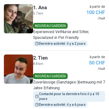
1
.
Ana
à partir de
100 CHF
5.7 km
A
/nuit
NOUVEAU GARDIEN
Experienced VetNurse and Sitter,
Specialized in Pet Friendly
Dernière activité: il y a 2 jours
2
.
Tien
à partir de
50 CHF
8.8 km
T
/nuit
NOUVEAU GARDIEN
Zuverlässige (Ganztages-)betreuung mit 7
Jahre Erfahrung
Contacté pour la dernière fois il y a 10 
jours
Dernière activité: il y a 6 jours