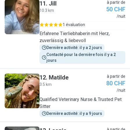
11
.
Jill
à partir de
50 CHF
10.3 km
J
/nuit
1 évaluation
Erfahrene Tierliebhaberin mit Herz,
zuverlässig & liebevoll
Dernière activité: il y a 2 jours
Contacté pour la dernière fois il y a 2 
jours
12
.
Matilde
à partir de
80 CHF
3.5 km
M
/nuit
Qualified Veterinary Nurse & Trusted Pet
Sitter
Dernière activité: il y a 9 jours
à partir de