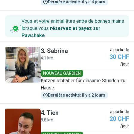
Dernière activité: il y a 4 jours
Vous et votre animal êtes entre de bonnes mains
lorsque vous
réservez et payez sur
Pawshake
.
3
.
Sabrina
à partir de
30 CHF
4.1 km
S
/jour
NOUVEAU GARDIEN
Katzenliebhaber für einsame Stunden zu
Hause
Dernière activité: il y a 2 jours
4
.
Tien
à partir de
20 CHF
8.8 km
T
/jour