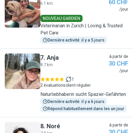
60 CHF
6.1 km
A
/jour
NOUVEAU GARDIEN
Veterinarian in Zurich | Loving & Trusted
Pet Care
Dernière activité: il y a 5 jours
7
.
Anja
à partir de
30 CHF
8.7 km
A
/jour
1
2 évaluations
client régulier
Naturliebhaberin sucht Spazier-Gefährten
Dernière activité: il y a 6 jours
Répond habituellement dans les un jour
8
.
Noré
à partir de
30 CHF