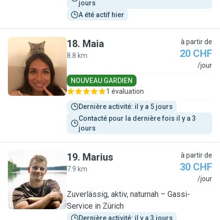
jours
A été actif hier
18
.
Maia
à partir de
20 CHF
8.8 km
M
/jour
NOUVEAU GARDIEN
1 évaluation
Dernière activité: il y a 5 jours
Contacté pour la dernière fois il y a 3 
jours
19
.
Marius
à partir de
30 CHF
7.9 km
M
/jour
Zuverlässig, aktiv, naturnah – Gassi-
Service in Zürich
Dernière activité: il y a 3 jours