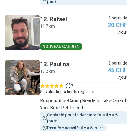
jours
12
.
Rafael
à partir de
20 CHF
11.7 km
R
/jour
NOUVEAU GARDIEN
13
.
Paulina
à partir de
45 CHF
10.2 km
P
/jour
2
5 évaluations
clients réguliers
Responsible-Caring Ready to TakeCare of
Your Best Pet-Friend
Contacté pour la dernière fois il y a 5 
jours
Dernière activité: il y a 5 jours