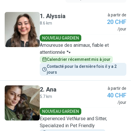
1
.
Alyssia
à partir de
20 CHF
8.6 km
A
/jour
NOUVEAU GARDIEN
Amoureuse des animaux, fiable et
attentionnée 🐾
Calendrier récemment mis à jour
Contacté pour la dernière fois il y a 2 
jours
2
.
Ana
à partir de
40 CHF
5.7 km
A
/jour
NOUVEAU GARDIEN
Experienced VetNurse and Sitter,
Specialized in Pet Friendly