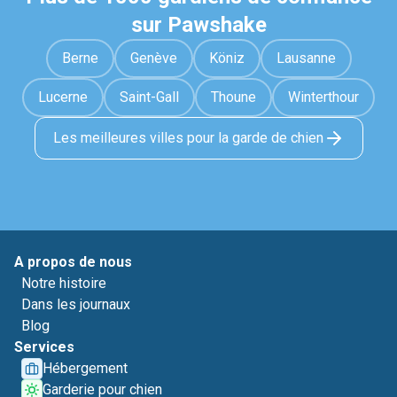
sur Pawshake
Berne
Genève
Köniz
Lausanne
Lucerne
Saint-Gall
Thoune
Winterthour
Les meilleures villes pour la garde de chien
A propos de nous
Notre histoire
Dans les journaux
Blog
Services
Hébergement
Garderie pour chien