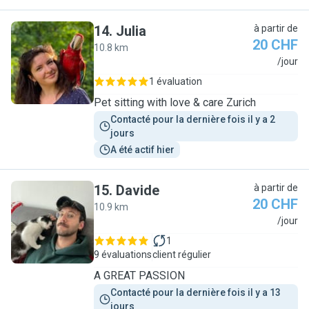
14
.
Julia
à partir de
20 CHF
10.8 km
J
/jour
1 évaluation
Pet sitting with love & care Zurich
Contacté pour la dernière fois il y a 2 
jours
A été actif hier
15
.
Davide
à partir de
20 CHF
10.9 km
D
/jour
1
9 évaluations
client régulier
A GREAT PASSION
Contacté pour la dernière fois il y a 13 
jours