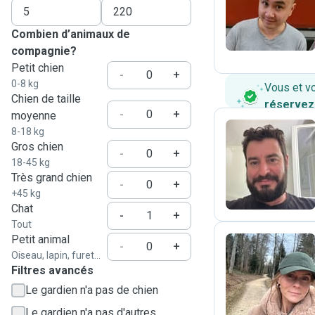
T
Combien d’animaux de
compagnie?
Petit chien
-
+
0-8 kg
Vous et v
Chien de taille
réservez
-
+
moyenne
8-18 kg
Gros chien
-
+
R
18-45 kg
Très grand chien
-
+
+45 kg
Chat
-
+
Tout
Petit animal
-
+
Oiseau, lapin, furet...
Filtres avancés
A
Le gardien n'a pas de chien
Le gardien n'a pas d'autres