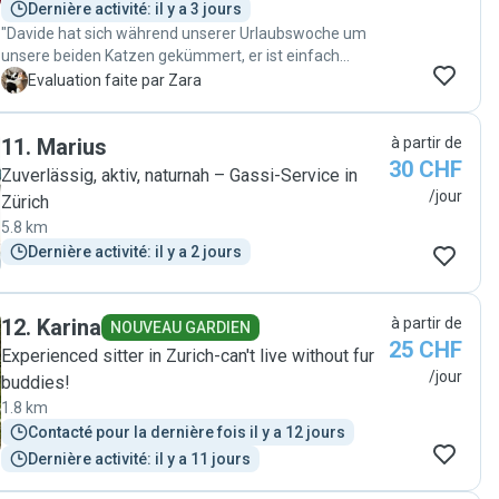
Dernière activité: il y a 3 jours
"Davide hat sich während unserer Urlaubswoche um
unsere beiden Katzen gekümmert, er ist einfach
fantastisch! Er hat uns regelmäßig Updates geschickt
Z
Evaluation faite par Zara
und wir standen immer in Kontakt, professionell und
freundlich! Unseren Katzen ging es sehr gut 🥰 Wir
11
.
Marius
à partir de
empfehlen ihn von ganzem Herzen weiter. "
30 CHF
Zuverlässig, aktiv, naturnah – Gassi-Service in
/jour
Zürich
5.8 km
Dernière activité: il y a 2 jours
12
.
Karina
à partir de
NOUVEAU GARDIEN
25 CHF
Experienced sitter in Zurich-can't live without fur
/jour
buddies!
1.8 km
Contacté pour la dernière fois il y a 12 jours
Dernière activité: il y a 11 jours