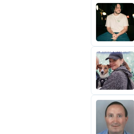
J
J
M