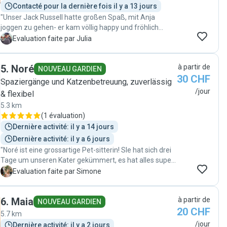
Contacté pour la dernière fois il y a 13 jours
"Unser Jack Russell hatte großen Spaß, mit Anja
joggen zu gehen- er kam völlig happy und fröhlich
zurück! Zuverlässig, pünktlich und gute Kommunikation
J
Evaluation faite par Julia
mit Anja. Vielen Dank! sehr zu empfehlen!"
5
.
Noré
à partir de
NOUVEAU GARDIEN
30 CHF
Spaziergänge und Katzenbetreuung, zuverlässig
/jour
& flexibel
5.3 km
(
1 évaluation
)
Dernière activité: il y a 14 jours
Dernière activité: il y a 6 jours
"Noré ist eine grossartige Pet-sitterin! SIe hat sich drei
Tage um unseren Kater gekümmert, es hat alles super
geklappt und wir würden sie sofort wieder
S
Evaluation faite par Simone
beauftragen! "
6
.
Maia
à partir de
NOUVEAU GARDIEN
20 CHF
5.7 km
/jour
Dernière activité: il y a 2 jours