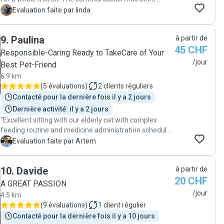
incredible as well as her disponibility and kindness. "
L
Evaluation faite par linda
9
.
Paulina
à partir de
45 CHF
Responsible-Caring Ready to TakeCare of Your
/jour
Best Pet-Friend
6.9 km
(
5 évaluations
)
2
clients réguliers
Contacté pour la dernière fois il y a 2 jours
Dernière activité: il y a 2 jours
"Excellent sitting with our elderly cat with complex
feeding routine and medicine administration schedule.
Our usually cautious cat accepted Paulina almost
A
Evaluation faite par Artem
instantly and was very comfortable around her. We are
happy with the results and will ask her to sit again if
10
.
Davide
à partir de
need arise again."
20 CHF
A GREAT PASSION
/jour
4.5 km
(
9 évaluations
)
1
client régulier
Contacté pour la dernière fois il y a 10 jours