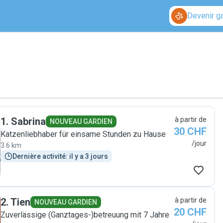
Devenir g
1
.
Sabrina
à partir de
NOUVEAU GARDIEN
30 CHF
Katzenliebhaber für einsame Stunden zu Hause
/jour
3.6 km
Dernière activité: il y a 3 jours
2
.
Tien
à partir de
NOUVEAU GARDIEN
20 CHF
Zuverlässige (Ganztages-)betreuung mit 7 Jahre