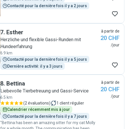
Contacté pour la dernière fois il y a 2 jours
7
.
Esther
à partir de
20 CHF
Herzliche und flexible Gassi-Runden mit
/jour
Hundeerfahrung
6.9 km
Contacté pour la dernière fois il y a 5 jours
Dernière activité: il y a 3 jours
8
.
Bettina
à partir de
20 CHF
Liebevolle Tierbetreuung und Gassi-Service
/jour
6.5 km
(
2 évaluations
)
1
client régulier
Calendrier récemment mis à jour
Contacté pour la dernière fois il y a 7 jours
"Bettina has been an amazing sitter for my cat Molly
for a whole month. The communication has been