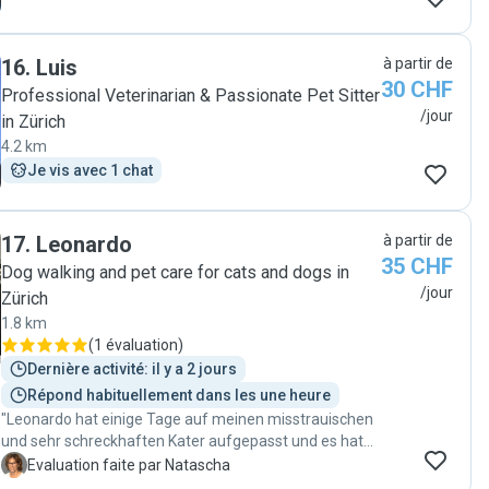
16
.
Luis
à partir de
30 CHF
Professional Veterinarian & Passionate Pet Sitter
/jour
in Zürich
4.2 km
Je vis avec 1 chat
17
.
Leonardo
à partir de
35 CHF
Dog walking and pet care for cats and dogs in
/jour
Zürich
1.8 km
(
1 évaluation
)
Dernière activité: il y a 2 jours
Répond habituellement dans les une heure
"Leonardo hat einige Tage auf meinen misstrauischen
und sehr schreckhaften Kater aufgepasst und es hat
alles sehr gut geklappt. Er war sehr verlässlich, präzise
N
Evaluation faite par Natascha
und hat Bärli sogar Medikamente verabreichen können,