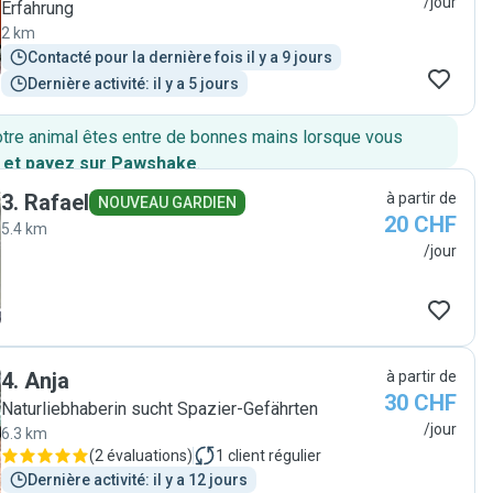
/jour
Erfahrung
2 km
Contacté pour la dernière fois il y a 9 jours
Dernière activité: il y a 5 jours
otre animal êtes entre de bonnes mains lorsque vous
 et payez sur Pawshake
.
3
.
Rafael
à partir de
NOUVEAU GARDIEN
20 CHF
5.4 km
/jour
4
.
Anja
à partir de
30 CHF
Naturliebhaberin sucht Spazier-Gefährten
/jour
6.3 km
(
2 évaluations
)
1
client régulier
Dernière activité: il y a 12 jours