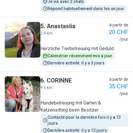
Je vis avec 2 chats
Répond habituellement dans les un jour
5
.
Anastasiia
à partir de
20 CHF
2.4 km
A
/jour
Herzliche Tierbetreuung mit Geduld
Calendrier récemment mis à jour
Dernière activité: il y a 3 jours
6
.
CORINNE
à partir de
35 CHF
9.6 km
C
/jour
Hundebetreuung mit Garten &
Katzensitting beim Besitzer
Contacté pour la dernière fois il y a 13 
jours
Dernière activité: il y a 12 jours