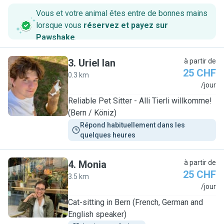
Vous et votre animal êtes entre de bonnes mains
lorsque vous
réservez et payez sur
Pawshake
.
3
.
Uriel Ian
à partir de
25 CHF
0.3 km
U
/jour
Reliable Pet Sitter - Alli Tierli willkomme!
(Bern / Köniz)
Répond habituellement dans les 
quelques heures
4
.
Monia
à partir de
25 CHF
3.5 km
M
/jour
Cat-sitting in Bern (French, German and
English speaker)