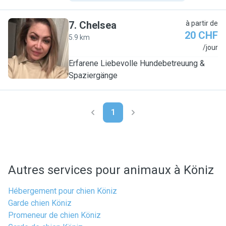
7
.
Chelsea
à partir de
20 CHF
5.9 km
C
/jour
Erfarene Liebevolle Hundebetreuung &
Spaziergänge
1
Autres services pour animaux à Köniz
Hébergement pour chien Köniz
Garde chien Köniz
Promeneur de chien Köniz