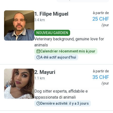
1
.
Filipe Miguel
à partir de
25 CHF
3.4 km
F
/jour
NOUVEAU GARDIEN
Veterinary background, genuine love for
animals
Calendrier récemment mis à jour
A été actif aujourd'hui
2
.
Mayuri
à partir de
35 CHF
1.1 km
M
/jour
Dog sitter esperta, affidabile e
appassionata di animali
Dernière activité: il y a 3 jours