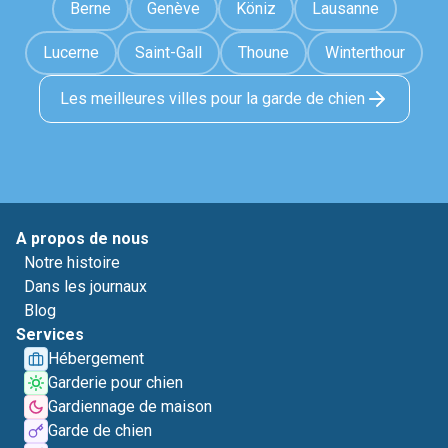
Berne
Genève
Köniz
Lausanne
Lucerne
Saint-Gall
Thoune
Winterthour
Les meilleures villes pour la garde de chien
A propos de nous
Notre histoire
Dans les journaux
Blog
Services
Hébergement
Garderie pour chien
Gardiennage de maison
Garde de chien