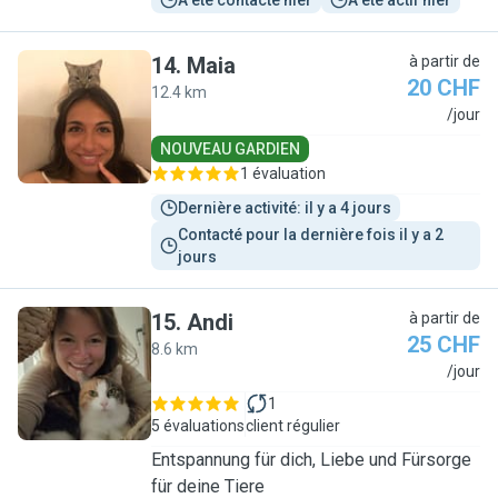
A été contacté hier
A été actif hier
14
.
Maia
à partir de
20 CHF
12.4 km
M
/jour
NOUVEAU GARDIEN
1 évaluation
Dernière activité: il y a 4 jours
Contacté pour la dernière fois il y a 2 
jours
15
.
Andi
à partir de
25 CHF
8.6 km
A
/jour
1
5 évaluations
client régulier
Entspannung für dich, Liebe und Fürsorge
für deine Tiere