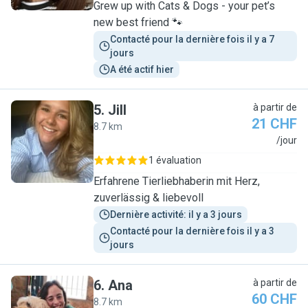
Grew up with Cats & Dogs - your pet’s
new best friend 🐾
Contacté pour la dernière fois il y a 7 
jours
A été actif hier
5
.
Jill
à partir de
21 CHF
8.7 km
J
/jour
1 évaluation
Erfahrene Tierliebhaberin mit Herz,
zuverlässig & liebevoll
Dernière activité: il y a 3 jours
Contacté pour la dernière fois il y a 3 
jours
6
.
Ana
à partir de
60 CHF
8.7 km