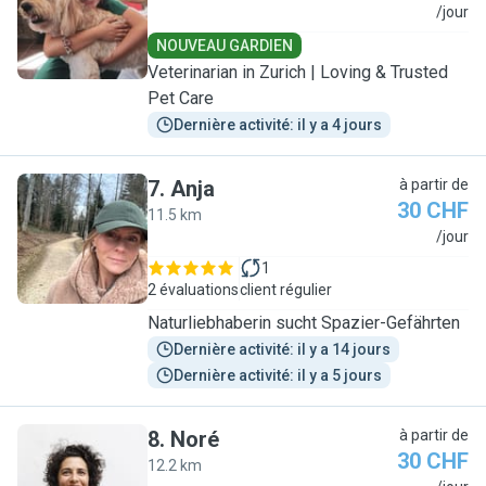
A
/jour
NOUVEAU GARDIEN
Veterinarian in Zurich | Loving & Trusted
Pet Care
Dernière activité: il y a 4 jours
7
.
Anja
à partir de
30 CHF
11.5 km
A
/jour
1
2 évaluations
client régulier
Naturliebhaberin sucht Spazier-Gefährten
Dernière activité: il y a 14 jours
Dernière activité: il y a 5 jours
8
.
Noré
à partir de
30 CHF
12.2 km