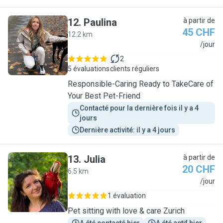
12
.
Paulina
à partir de
45 CHF
12.2 km
P
/jour
2
5 évaluations
clients réguliers
Responsible-Caring Ready to TakeCare of
Your Best Pet-Friend
Contacté pour la dernière fois il y a 4 
jours
Dernière activité: il y a 4 jours
13
.
Julia
à partir de
20 CHF
6.5 km
J
/jour
1 évaluation
Pet sitting with love & care Zurich