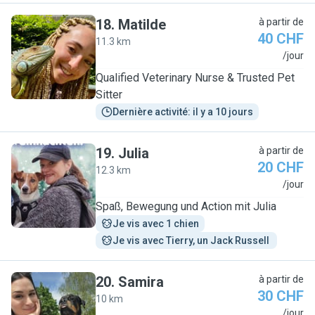
18
.
Matilde
à partir de
40 CHF
11.3 km
M
/jour
Qualified Veterinary Nurse & Trusted Pet
Sitter
Dernière activité: il y a 10 jours
19
.
Julia
à partir de
20 CHF
12.3 km
J
/jour
Spaß, Bewegung und Action mit Julia
Je vis avec 1 chien
Je vis avec Tierry, un Jack Russell 
20
.
Samira
à partir de
30 CHF
10 km
S
/jour