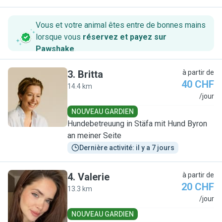
Vous et votre animal êtes entre de bonnes mains
lorsque vous
réservez et payez sur
Pawshake
.
3
.
Britta
à partir de
40 CHF
14.4 km
B
/jour
NOUVEAU GARDIEN
Hundebetreuung in Stäfa mit Hund Byron
an meiner Seite
Dernière activité: il y a 7 jours
4
.
Valerie
à partir de
20 CHF
13.3 km
V
/jour
NOUVEAU GARDIEN