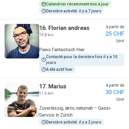
Calendrier récemment mis à jour
Dernière activité: il y a 7 jours
16
.
Florian andreas
à partir de
25 CHF
14.8 km
F
/jour
Paws Fantastisch Hier
Contacté pour la dernière fois il y a 10 
jours
A été actif hier
17
.
Marius
à partir de
30 CHF
11.6 km
M
/jour
Zuverlässig, aktiv, naturnah – Gassi-
Service in Zürich
Dernière activité: il y a 2 jours