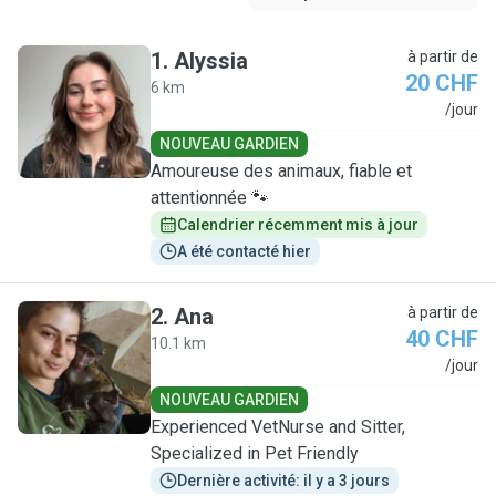
1
.
Alyssia
à partir de
20 CHF
6 km
A
/jour
NOUVEAU GARDIEN
Amoureuse des animaux, fiable et
attentionnée 🐾
Calendrier récemment mis à jour
A été contacté hier
2
.
Ana
à partir de
40 CHF
10.1 km
A
/jour
NOUVEAU GARDIEN
Experienced VetNurse and Sitter,
Specialized in Pet Friendly
Dernière activité: il y a 3 jours