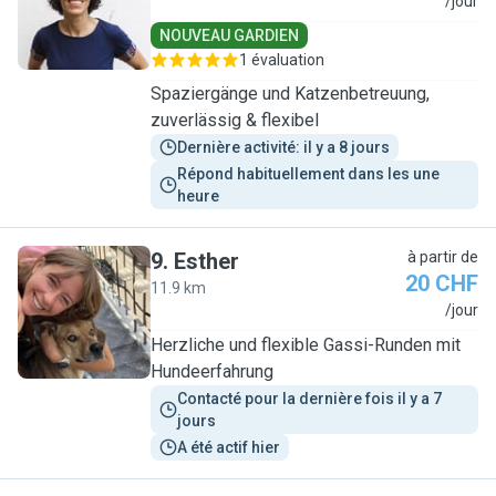
N
/jour
NOUVEAU GARDIEN
1 évaluation
Spaziergänge und Katzenbetreuung,
zuverlässig & flexibel
Dernière activité: il y a 8 jours
Répond habituellement dans les une 
heure
9
.
Esther
à partir de
20 CHF
11.9 km
E
/jour
Herzliche und flexible Gassi-Runden mit
Hundeerfahrung
Contacté pour la dernière fois il y a 7 
jours
A été actif hier