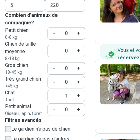
J
Combien d’animaux de
compagnie?
Petit chien
-
+
0-8 kg
Chien de taille
Vous et v
-
+
moyenne
réservez
8-18 kg
Gros chien
-
+
18-45 kg
Très grand chien
T
-
+
+45 kg
Chat
-
+
Tout
Petit animal
-
+
Oiseau, lapin, furet...
Filtres avancés
Le gardien n'a pas de chien
Le gardien n'a pas d'autres