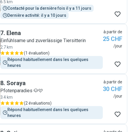
6.5 km
Contacté pour la dernière fois il y a 11 jours
Dernière activité: il y a 10 jours
7
.
Elena
à partir de
25 CHF
Einfühlsame und zuverlässige Tiersitterin
/jour
2.7 km
(
1 évaluation
)
Répond habituellement dans les quelques 
heures
8
.
Soraya
à partir de
30 CHF
Pfotenparadies 🐶🩷
/jour
3.4 km
(
2 évaluations
)
Répond habituellement dans les quelques 
heures