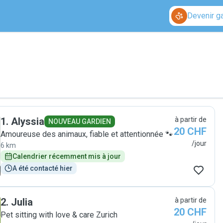
Devenir g
1
.
Alyssia
à partir de
NOUVEAU GARDIEN
20 CHF
Amoureuse des animaux, fiable et attentionnée 🐾
/jour
6 km
Calendrier récemment mis à jour
A été contacté hier
2
.
Julia
à partir de
20 CHF
Pet sitting with love & care Zurich