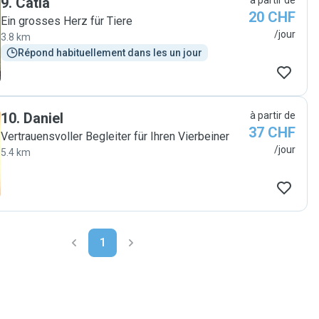
9
.
Catia
à partir de
20 CHF
Ein grosses Herz für Tiere
/jour
3.8 km
Répond habituellement dans les un jour
10
.
Daniel
à partir de
37 CHF
Vertrauensvoller Begleiter für Ihren Vierbeiner
/jour
5.4 km
1