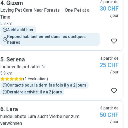
4
.
Gizem
à partir de
30 CHF
Loving Pet Care Near Forests – One Pet at a
/jour
Time
5.3 km
A été actif hier
Répond habituellement dans les quelques 
heures
5
.
Serena
à partir de
25 CHF
Liebevolle pet sitter🐾
/jour
5.9 km
(
1 évaluation
)
Contacté pour la dernière fois il y a 2 jours
Dernière activité: il y a 2 jours
6
.
Lara
à partir de
50 CHF
hundeliebste Lara sucht Vierbeiner zum
/jour
verwöhnen