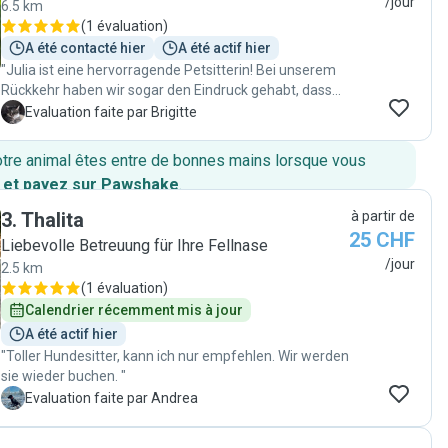
/jour
6.5 km
(
1 évaluation
)
A été contacté hier
A été actif hier
"Julia ist eine hervorragende Petsitterin! Bei unserem
Rückkehr haben wir sogar den Eindruck gehabt, dass
unsere Katze, Julia vermisst hat. Es schien uns, als sei
B
Evaluation faite par Brigitte
unsere Katze sehr enttäuscht, dass nicht mehr Julia
am Morgen das Futter zubereiten konnte. Zudem hat
otre animal êtes entre de bonnes mains lorsque vous
Julia die erforderlichen Arbeiten zu Tagesbeginn
 et payez sur Pawshake
.
verlässlich und sauber erledigt. – Wir danken Julia für
Ihren verlässlichen Einsatz und würden bei einer
3
.
Thalita
à partir de
späteren Abwesenheit sehr gerne auf ihre Dienste
25 CHF
Liebevolle Betreuung für Ihre Fellnase
zählen dürfen."
/jour
2.5 km
(
1 évaluation
)
Calendrier récemment mis à jour
A été actif hier
"Toller Hundesitter, kann ich nur empfehlen. Wir werden
sie wieder buchen. "
A
Evaluation faite par Andrea