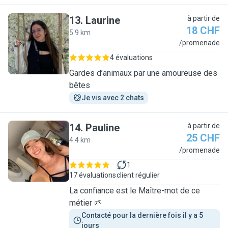
13
.
Laurine
à partir de
18 CHF
5.9 km
L
/promenade
4 évaluations
Gardes d’animaux par une amoureuse des
bêtes
Je vis avec 2 chats
14
.
Pauline
à partir de
25 CHF
4.4 km
P
/promenade
1
17 évaluations
client régulier
La confiance est le Maître-mot de ce
métier 🌱
Contacté pour la dernière fois il y a 5 
jours