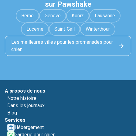
sur Pawshake
Berne
Genève
Köniz
Lausanne
Lucerne
Saint-Gall
Winterthour
Les meilleures villes pour les promenades pour
chien
A propos de nous
Notre histoire
Dans les journaux
Blog
Services
Hébergement
Garderie pour chien