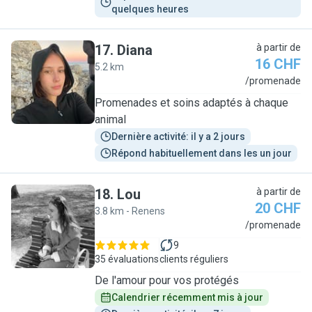
quelques heures
17
.
Diana
à partir de
16 CHF
5.2 km
D
/promenade
Promenades et soins adaptés à chaque
animal
Dernière activité: il y a 2 jours
Répond habituellement dans les un jour
18
.
Lou
à partir de
20 CHF
3.8 km - Renens
L
/promenade
9
35 évaluations
clients réguliers
De l'amour pour vos protégés
Calendrier récemment mis à jour