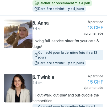
Calendrier récemment mis à jour
Dernière activité: il y a 4 jours
5
.
Anna
à partir de
18 CHF
3.4 km
A
/promenade
Loving full-service sitter for your cats &
dogs!
Contacté pour la dernière fois il y a 12 
jours
Dernière activité: il y a 2 jours
6
.
Twinkle
à partir de
15 CHF
4.4 km
T
/promenade
I'll out-walk, out-play and out-cuddle the
competition
Contacté pour la dernière fois il y a 6 