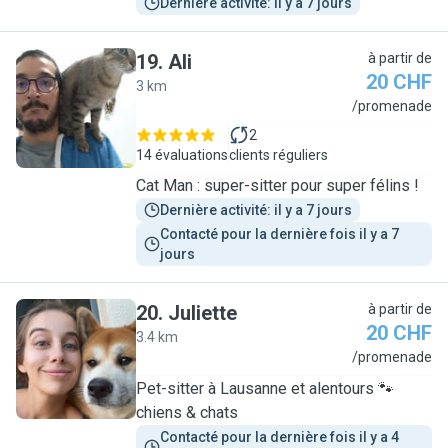
Dernière activité: il y a 7 jours
19
.
Ali
à partir de
20 CHF
3 km
A
/promenade
2
14 évaluations
clients réguliers
Cat Man : super-sitter pour super félins !
Dernière activité: il y a 7 jours
Contacté pour la dernière fois il y a 7 
jours
20
.
Juliette
à partir de
20 CHF
3.4 km
J
/promenade
Pet-sitter à Lausanne et alentours 🐾
chiens & chats
Contacté pour la dernière fois il y a 4 