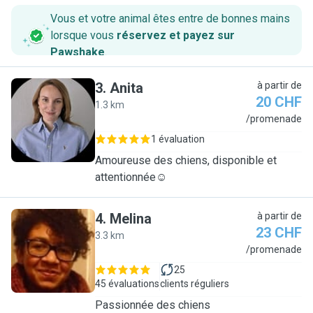
Vous et votre animal êtes entre de bonnes mains
lorsque vous
réservez et payez sur
Pawshake
.
3
.
Anita
à partir de
20 CHF
1.3 km
A
/promenade
1 évaluation
Amoureuse des chiens, disponible et
attentionnée☺️
4
.
Melina
à partir de
23 CHF
3.3 km
M
/promenade
25
45 évaluations
clients réguliers
Passionnée des chiens