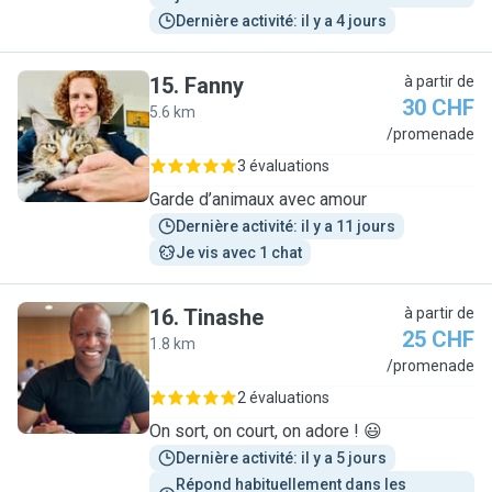
Dernière activité: il y a 4 jours
15
.
Fanny
à partir de
30 CHF
5.6 km
F
/promenade
3 évaluations
Garde d’animaux avec amour
Dernière activité: il y a 11 jours
Je vis avec 1 chat
16
.
Tinashe
à partir de
25 CHF
1.8 km
T
/promenade
2 évaluations
On sort, on court, on adore ! 😃
Dernière activité: il y a 5 jours
Répond habituellement dans les 