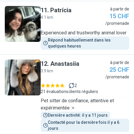
11
.
Patrícia
à partir de
15 CHF
4.1 km
P
/promenade
Experienced and trustworthy animal lover
Répond habituellement dans les 
quelques heures
12
.
Anastasiia
à partir de
25 CHF
3.9 km
A
/promenade
2
21 évaluations
clients réguliers
Pet sitter de confiance, attentive et
expérimentée :>
Dernière activité: il y a 11 jours
Contacté pour la dernière fois il y a 6 
jours