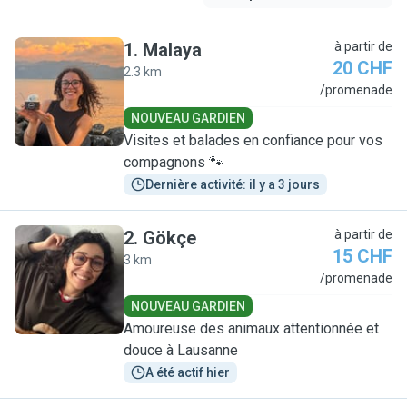
1
.
Malaya
à partir de
20 CHF
2.3 km
M
/promenade
NOUVEAU GARDIEN
Visites et balades en confiance pour vos
compagnons 🐾
Dernière activité: il y a 3 jours
2
.
Gökçe
à partir de
15 CHF
3 km
G
/promenade
NOUVEAU GARDIEN
Amoureuse des animaux attentionnée et
douce à Lausanne
A été actif hier