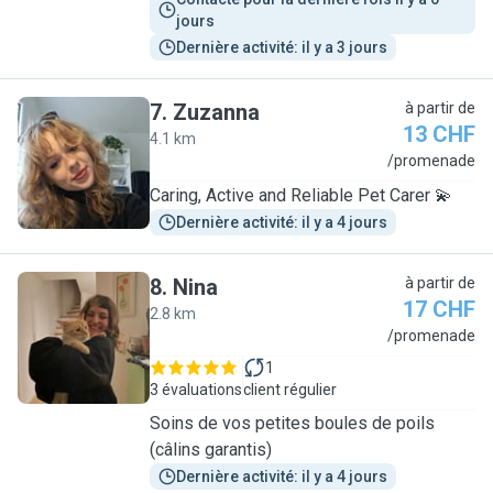
jours
Dernière activité: il y a 3 jours
7
.
Zuzanna
à partir de
13 CHF
4.1 km
Z
/promenade
Caring, Active and Reliable Pet Carer 💫
Dernière activité: il y a 4 jours
8
.
Nina
à partir de
17 CHF
2.8 km
N
/promenade
1
3 évaluations
client régulier
Soins de vos petites boules de poils
(câlins garantis)
Dernière activité: il y a 4 jours