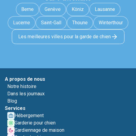
Berne
Genève
Köniz
Lausanne
Lucerne
Saint-Gall
Thoune
Winterthour
Les meilleures villes pour la garde de chien
A propos de nous
Notre histoire
Dans les journaux
Blog
Services
Hébergement
Garderie pour chien
Gardiennage de maison