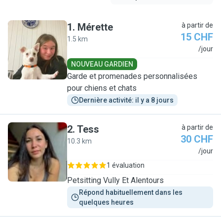
1
.
Mérette
à partir de
15 CHF
1.5 km
M
/jour
NOUVEAU GARDIEN
Garde et promenades personnalisées
pour chiens et chats
Dernière activité: il y a 8 jours
2
.
Tess
à partir de
30 CHF
10.3 km
T
/jour
1 évaluation
Petsitting Vully Et Alentours
Répond habituellement dans les 
quelques heures