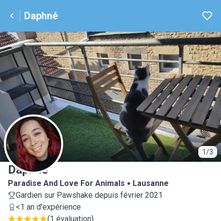
Daphné
D
1/3
Daphné
Paradise And Love For Animals
Lausanne
Gardien sur Pawshake depuis février 2021
<1 an d'expérience
(
1 évaluation
)