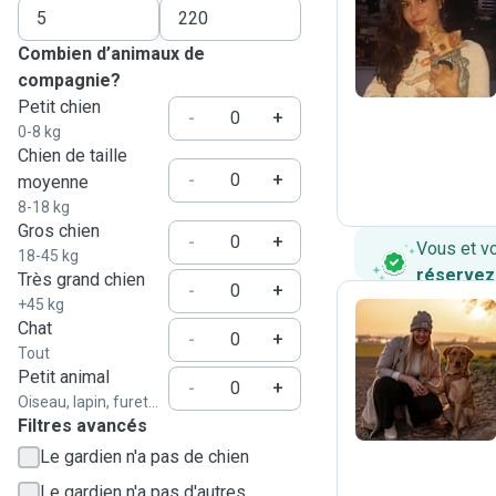
L
Combien d’animaux de
compagnie?
Petit chien
-
+
0-8 kg
Chien de taille
-
+
moyenne
8-18 kg
Gros chien
-
+
Vous et v
18-45 kg
réservez
Très grand chien
-
+
+45 kg
Chat
-
+
Tout
J
Petit animal
-
+
Oiseau, lapin, furet...
Filtres avancés
Le gardien n'a pas de chien
Le gardien n'a pas d'autres