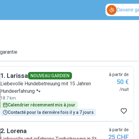
Devenir g
 garantie
1
.
Larissa
à partir de
NOUVEAU GARDIEN
50 €
Liebevolle Hundebetreuung mit 15 Jahren
/nuit
Hundeerfahrung 🐾
18.7 km
Calendrier récemment mis à jour
Contacté pour la dernière fois il y a 7 jours
2
.
Lorena
à partir de
25 CHF
Liebevolle und erfahrene Tierbetreuung in St.