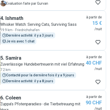
care of him and had news every day "
G
Evaluation faite par Gurvan
4
.
Ishmath
à partir de
15 €
Whisker Watch: Serving Cats, Surviving Sass
/nuit
19.9 km - Friedrichshafen
Dernière activité: il y a 3 jours
Je vis avec 1 chat
5
.
Samira
à partir de
40 CHF
Zuverlässige Hundebertreuerin mit viel Erfahrung
/nuit
7.2 km
Contacté pour la dernière fois il y a 9 jours
Dernière activité: il y a 8 jours
6
.
Coleen
à partir de
90 CHF
Zuppa’s Pfotenparadies- die Tierbetreuung mit
/nuit
Herz