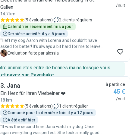
/nuit
Gallen
14.7 km
(
9 évaluations
)
2
clients réguliers
Calendrier récemment mis à jour
Dernière activité: il y a 5 jours
"I left my dog Aaron with Lorena and I couldn’t have
asked for better! It’s always a bit hard for me to leave
him with someone else, because Aaron is very
A
Evaluation faite par alessia
sensitive and usually has trouble warming up to new
people. But with Lorena, it was different. From the first
otre animal êtes entre de bonnes mains lorsque vous
meeting, she showed such gentleness and calm that
 et payez sur Pawshake
.
he immediately felt safe. She kept me updated with
messages and photos, and it was clear that Aaron felt
3
.
Jana
à partir de
comfortable, loved, and relaxed. Lorena is a kind-
45 €
Ein Herz für Ihren Vierbeiner ❤️
hearted, reliable, attentive, and truly professional
/nuit
18 km
person. I’m deeply grateful for the care and love she
(
5 évaluations
)
1
client régulier
gave to Aaron. I wholeheartedly recommend her to
anyone looking for a truly special dog sitter. "
Contacté pour la dernière fois il y a 12 jours
A été actif hier
"It was the second time Jana watch my dog. Once
again everything was perfect. She took a really good