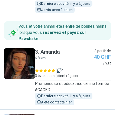
Dernière activité: il y a 2 jours
Je vis avec 1 chien
Vous et votre animal êtes entre de bonnes mains
lorsque vous
réservez et payez sur
Pawshake
.
3
.
Amanda
à partir de
40 CHF
6.8 km
A
/nuit
1
3 évaluations
client régulier
Promeneuse et éducatrice canine formée
ACACED
Dernière activité: il y a 8 jours
A été contacté hier