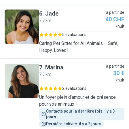
6
.
Jade
à partir de
40 CHF
7.7 km
J
/nuit
5 évaluations
Caring Pet Sitter for All Animals – Safe,
Happy, Loved!
7
.
Marina
à partir de
30 €
7.5 km
M
/nuit
2 évaluations
Un foyer plein d’amour et de présence
pour vos animaux !
Contacté pour la dernière fois il y a 3 
jours
Dernière activité: il y a 2 jours