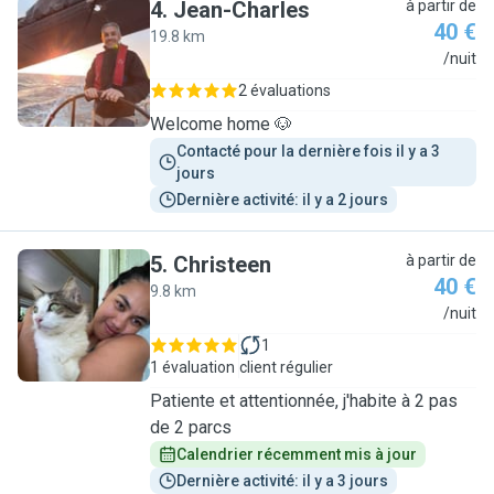
4
.
Jean-Charles
à partir de
40 €
19.8 km
J
/nuit
2 évaluations
Welcome home 🐶
Contacté pour la dernière fois il y a 3 
jours
Dernière activité: il y a 2 jours
5
.
Christeen
à partir de
40 €
9.8 km
C
/nuit
1
1 évaluation
client régulier
Patiente et attentionnée, j'habite à 2 pas
de 2 parcs
Calendrier récemment mis à jour
Dernière activité: il y a 3 jours