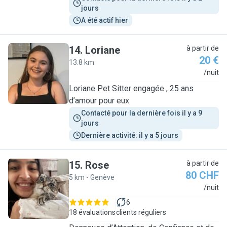
jours
A été actif hier
14
.
Loriane
à partir de
20 €
13.8 km
L
/nuit
Loriane Pet Sitter engagée , 25 ans
d’amour pour eux
Contacté pour la dernière fois il y a 9 
jours
Dernière activité: il y a 5 jours
15
.
Rose
à partir de
80 CHF
5 km - Genève
R
/nuit
6
18 évaluations
clients réguliers