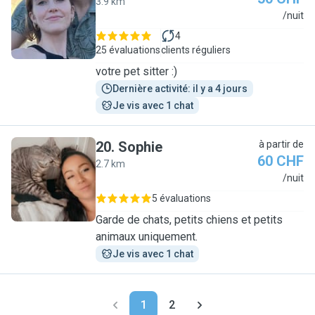
3.9 km
A
/nuit
4
25 évaluations
clients réguliers
votre pet sitter :)
Dernière activité: il y a 4 jours
Je vis avec 1 chat
20
.
Sophie
à partir de
60 CHF
2.7 km
S
/nuit
5 évaluations
Garde de chats, petits chiens et petits
animaux uniquement.
Je vis avec 1 chat
1
2