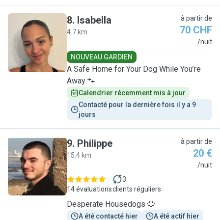
8
.
Isabella
à partir de
70 CHF
4.7 km
I
/nuit
NOUVEAU GARDIEN
A Safe Home for Your Dog While You’re
Away 🐾
Calendrier récemment mis à jour
Contacté pour la dernière fois il y a 9 
jours
9
.
Philippe
à partir de
20 €
15.4 km
P
/nuit
3
14 évaluations
clients réguliers
Desperate Housedogs 🐶
A été contacté hier
A été actif hier