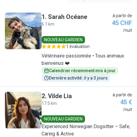
1
.
Sarah Océane
à partir de
45 CHF
6.1 km
S
/nuit
NOUVEAU GARDIEN
1 évaluation
Vétérinaire passionnée • Tous animaux
bienvenus ❤️
Calendrier récemment mis à jour
Dernière activité: il y a 3 jours
2
.
Vilde Lia
à partir de
45 €
17.5 km
V
/nuit
NOUVEAU GARDIEN
Experienced Norwegian Dogsitter – Safe,
Caring & Active