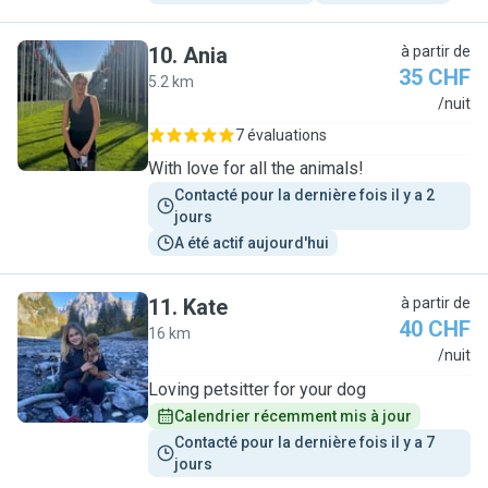
10
.
Ania
à partir de
35 CHF
5.2 km
A
/nuit
7 évaluations
With love for all the animals!
Contacté pour la dernière fois il y a 2 
jours
A été actif aujourd'hui
11
.
Kate
à partir de
40 CHF
16 km
K
/nuit
Loving petsitter for your dog
Calendrier récemment mis à jour
Contacté pour la dernière fois il y a 7 
jours