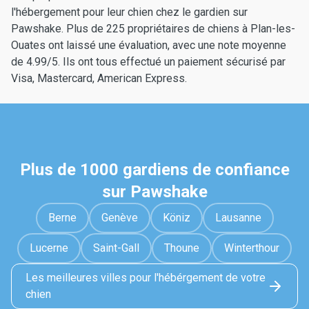
l'hébergement pour leur chien chez le gardien sur
Pawshake. Plus de 225 propriétaires de chiens à Plan-les-
Ouates ont laissé une évaluation, avec une note moyenne
de 4.99/5. Ils ont tous effectué un paiement sécurisé par
Visa, Mastercard, American Express.
Plus de 1000 gardiens de confiance
sur Pawshake
Berne
Genève
Köniz
Lausanne
Lucerne
Saint-Gall
Thoune
Winterthour
Les meilleures villes pour l'hébérgement de votre
chien