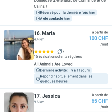
Donneuse d’Attention, de Confiance et de
Câlins !
Réservé pour la dernière fois hier
A été contacté hier
16
.
Maria
à partir de
100 CHF
4.4 km
M
/nuit
7
15 évaluations
clients réguliers
All Animals Are Loved
Dernière activité: il y a 11 jours
Répond habituellement dans les 
quelques heures
17
.
Jessica
à partir de
65 CHF
9.6 km
J
/nuit