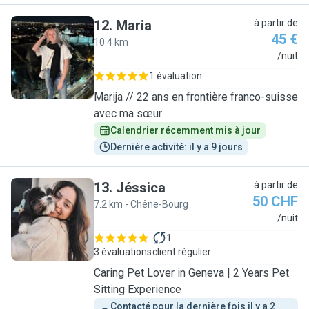
12
.
Maria
à partir de
45 €
10.4 km
M
/nuit
1 évaluation
Marija // 22 ans en frontière franco-suisse
avec ma sœur
Calendrier récemment mis à jour
Dernière activité: il y a 9 jours
13
.
Jéssica
à partir de
50 CHF
7.2 km - Chêne-Bourg
J
/nuit
1
3 évaluations
client régulier
Caring Pet Lover in Geneva | 2 Years Pet
Sitting Experience
Contacté pour la dernière fois il y a 2 