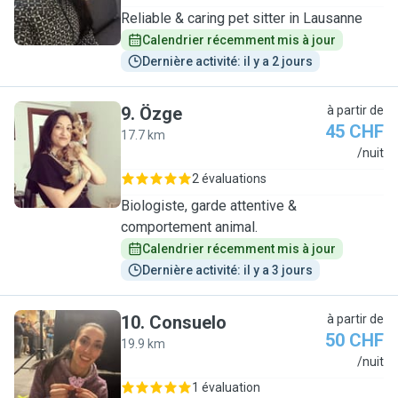
Reliable & caring pet sitter in Lausanne
Calendrier récemment mis à jour
Dernière activité: il y a 2 jours
9
.
Özge
à partir de
45 CHF
17.7 km
Ö
/nuit
2 évaluations
Biologiste, garde attentive &
comportement animal.
Calendrier récemment mis à jour
Dernière activité: il y a 3 jours
10
.
Consuelo
à partir de
50 CHF
19.9 km
C
/nuit
1 évaluation