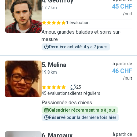
4
.
Geoffroy
45 CHF
17.7 km
G
/nuit
1 évaluation
Amour, grandes balades et soins sur-
mesure
Dernière activité: il y a 7 jours
5
.
Melina
à partir de
46 CHF
19.8 km
M
/nuit
25
45 évaluations
clients réguliers
Passionnée des chiens
Calendrier récemment mis à jour
Réservé pour la dernière fois hier
6
.
Margaux
à partir de