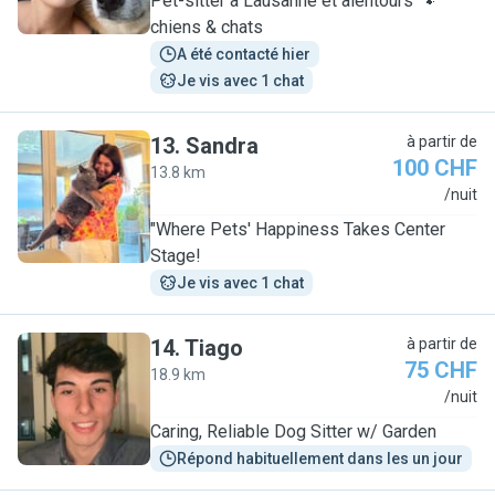
Pet-sitter à Lausanne et alentours 🐾
chiens & chats
A été contacté hier
Je vis avec 1 chat
13
.
Sandra
à partir de
100 CHF
13.8 km
S
/nuit
"Where Pets' Happiness Takes Center
Stage!
Je vis avec 1 chat
14
.
Tiago
à partir de
75 CHF
18.9 km
T
/nuit
Caring, Reliable Dog Sitter w/ Garden
Répond habituellement dans les un jour