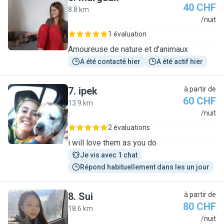
40 CHF
8.8 km
M
/nuit
1 évaluation
Amoureuse de nature et d’animaux
A été contacté hier
A été actif hier
7
.
ipek
à partir de
60 CHF
13.9 km
I
/nuit
2 évaluations
i will love them as you do
Je vis avec 1 chat
Répond habituellement dans les un jour
8
.
Sui
à partir de
80 CHF
18.6 km
S
/nuit