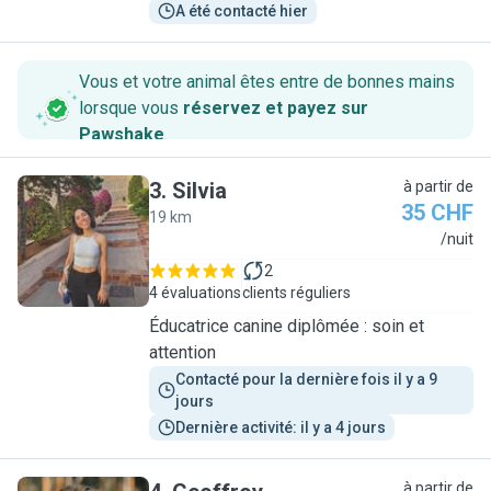
A été contacté hier
Vous et votre animal êtes entre de bonnes mains
lorsque vous
réservez et payez sur
Pawshake
.
3
.
Silvia
à partir de
35 CHF
19 km
S
/nuit
2
4 évaluations
clients réguliers
Éducatrice canine diplômée : soin et
attention
Contacté pour la dernière fois il y a 9 
jours
Dernière activité: il y a 4 jours
à partir de