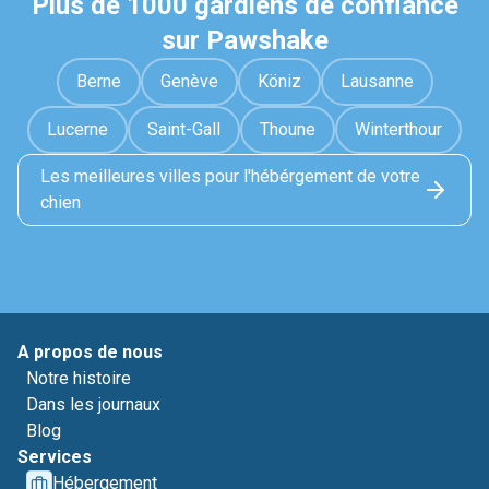
Plus de 1000 gardiens de confiance
sur Pawshake
Berne
Genève
Köniz
Lausanne
Lucerne
Saint-Gall
Thoune
Winterthour
Les meilleures villes pour l'hébérgement de votre
chien
A propos de nous
Notre histoire
Dans les journaux
Blog
Services
Hébergement