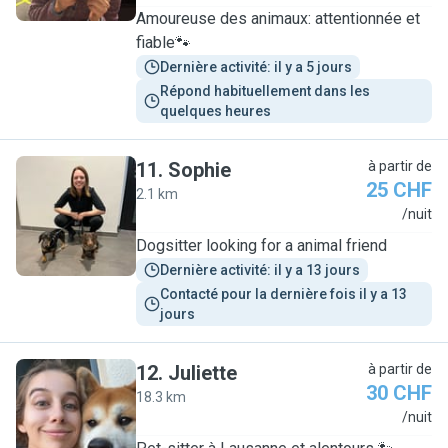
Amoureuse des animaux: attentionnée et
fiable🐾
Dernière activité: il y a 5 jours
Répond habituellement dans les 
quelques heures
11
.
Sophie
à partir de
25 CHF
2.1 km
S
/nuit
Dogsitter looking for a animal friend
Dernière activité: il y a 13 jours
Contacté pour la dernière fois il y a 13 
jours
12
.
Juliette
à partir de
30 CHF
18.3 km
J
/nuit