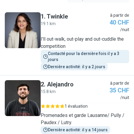
1
.
Twinkle
à partir de
40 CHF
19.1 km
T
/nuit
I'll out-walk, out-play and out-cuddle the
competition
Contacté pour la dernière fois il y a 3 
jours
Dernière activité: il y a 2 jours
2
.
Alejandro
à partir de
35 CHF
15.8 km
A
/nuit
1 évaluation
Promenades et garde Lausanne/ Pully /
Paudex / Lutry.
Dernière activité: il y a 14 jours