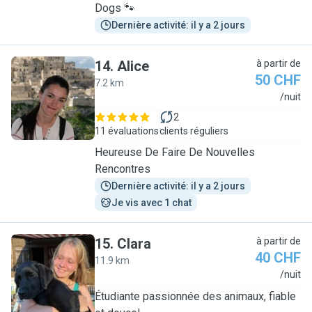
Dogs 🐾
Dernière activité: il y a 2 jours
14
.
Alice
à partir de
50 CHF
7.2 km
A
/nuit
2
11 évaluations
clients réguliers
Heureuse De Faire De Nouvelles
Rencontres
Dernière activité: il y a 2 jours
Je vis avec 1 chat
15
.
Clara
à partir de
40 CHF
11.9 km
C
/nuit
Étudiante passionnée des animaux, fiable