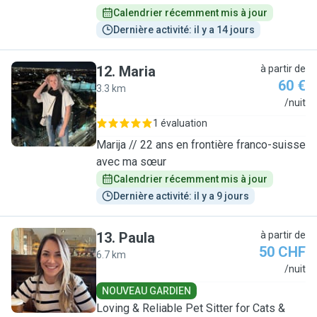
Calendrier récemment mis à jour
Dernière activité: il y a 14 jours
12
.
Maria
à partir de
60 €
3.3 km
M
/nuit
1 évaluation
Marija // 22 ans en frontière franco-suisse
avec ma sœur
Calendrier récemment mis à jour
Dernière activité: il y a 9 jours
13
.
Paula
à partir de
50 CHF
6.7 km
P
/nuit
NOUVEAU GARDIEN
Loving & Reliable Pet Sitter for Cats &