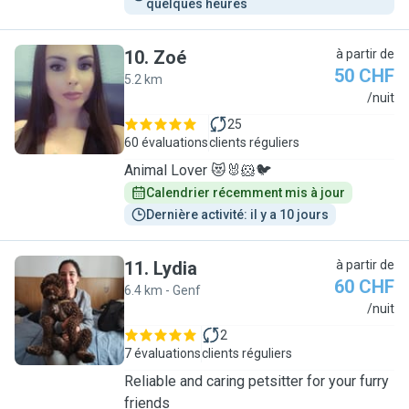
quelques heures
10
.
Zoé
à partir de
50 CHF
5.2 km
Z
/nuit
25
60 évaluations
clients réguliers
Animal Lover 😻🐰🐹🐦
Calendrier récemment mis à jour
Dernière activité: il y a 10 jours
11
.
Lydia
à partir de
60 CHF
6.4 km - Genf
L
/nuit
2
7 évaluations
clients réguliers
Reliable and caring petsitter for your furry
friends