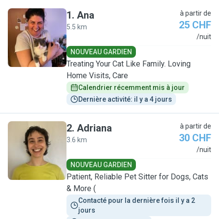
1
.
Ana
à partir de
25 CHF
5.5 km
A
/nuit
NOUVEAU GARDIEN
Treating Your Cat Like Family. Loving
Home Visits, Care
Calendrier récemment mis à jour
Dernière activité: il y a 4 jours
2
.
Adriana
à partir de
30 CHF
3.6 km
A
/nuit
NOUVEAU GARDIEN
Patient, Reliable Pet Sitter for Dogs, Cats
& More (
Contacté pour la dernière fois il y a 2 
jours