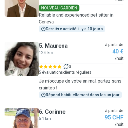
NOUVEAU GARDIEN
Reliable and experienced pet sitter in
Geneva
Dernière activité: il y a 10 jours
5
.
Maurena
à partir de
40 €
12.6 km
M
/nuit
3
5 évaluations
clients réguliers
Je m'occupe de votre animal, partez sans
craintes !
Répond habituellement dans les un jour
6
.
Corinne
à partir de
95 CHF
5.1 km
C
/nuit