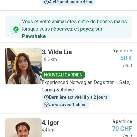
A été actif aujourd'hui
Vous et votre animal êtes entre de bonnes mains
lorsque vous
réservez et payez sur
Pawshake
.
3
.
Vilde Lia
à partir de
50 €
18.6 km
V
/nuit
NOUVEAU GARDIEN
Experienced Norwegian Dogsitter – Safe,
Caring & Active
Dernière activité: il y a 2 jours
Je vis avec 1 chien
4
.
Igor
à partir de
70 CHF
4.4 km
I
/nuit