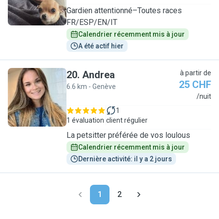
Gardien attentionné–Toutes races
FR/ESP/EN/IT
Calendrier récemment mis à jour
A été actif hier
20
.
Andrea
à partir de
25 CHF
6.6 km - Genève
A
/nuit
1
1 évaluation
client régulier
La petsitter préférée de vos loulous
Calendrier récemment mis à jour
Dernière activité: il y a 2 jours
1
2