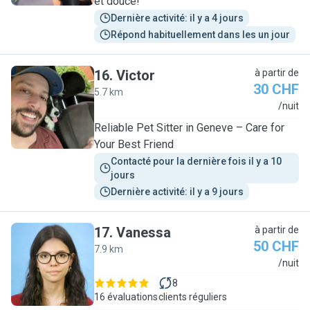
et douce!
Dernière activité: il y a 4 jours
Répond habituellement dans les un jour
16
.
Victor
à partir de
30 CHF
5.7 km
V
/nuit
Reliable Pet Sitter in Geneve – Care for
Your Best Friend
Contacté pour la dernière fois il y a 10 
jours
Dernière activité: il y a 9 jours
17
.
Vanessa
à partir de
50 CHF
7.9 km
V
/nuit
8
16 évaluations
clients réguliers