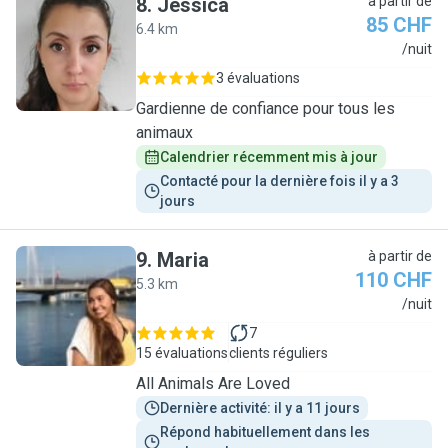
8
.
Jessica
à partir de
85 CHF
6.4 km
J
/nuit
3 évaluations
Gardienne de confiance pour tous les
animaux
Calendrier récemment mis à jour
Contacté pour la dernière fois il y a 3 
jours
9
.
Maria
à partir de
110 CHF
5.3 km
M
/nuit
7
15 évaluations
clients réguliers
All Animals Are Loved
Dernière activité: il y a 11 jours
Répond habituellement dans les 