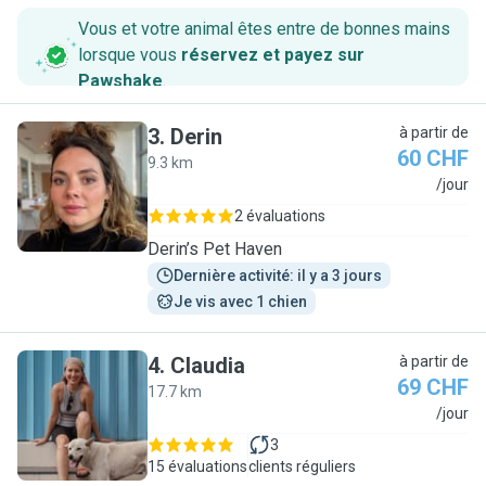
Vous et votre animal êtes entre de bonnes mains
lorsque vous
réservez et payez sur
Pawshake
.
3
.
Derin
à partir de
60 CHF
9.3 km
D
/jour
2 évaluations
Derin’s Pet Haven
Dernière activité: il y a 3 jours
Je vis avec 1 chien
4
.
Claudia
à partir de
69 CHF
17.7 km
C
/jour
3
15 évaluations
clients réguliers