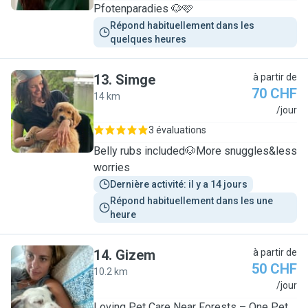
Pfotenparadies 🐶🩷
Répond habituellement dans les 
quelques heures
13
.
Simge
à partir de
70 CHF
14 km
S
/jour
3 évaluations
Belly rubs included🐶More snuggles&less
worries
Dernière activité: il y a 14 jours
Répond habituellement dans les une 
heure
14
.
Gizem
à partir de
50 CHF
10.2 km
G
/jour
Loving Pet Care Near Forests – One Pet