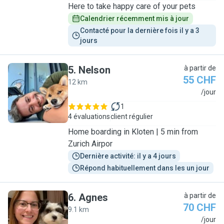
Here to take happy care of your pets
Calendrier récemment mis à jour
Contacté pour la dernière fois il y a 3 
jours
5
.
Nelson
à partir de
55 CHF
12 km
N
/jour
1
4 évaluations
client régulier
Home boarding in Kloten | 5 min from
Zurich Airpor
Dernière activité: il y a 4 jours
Répond habituellement dans les un jour
6
.
Agnes
à partir de
70 CHF
9.1 km
A
/jour