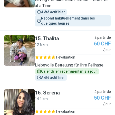
at a Time
A été actif hier
Répond habituellement dans les 
quelques heures
15
.
Thalita
à partir de
60 CHF
12.6 km
T
/jour
1 évaluation
Liebevolle Betreuung für Ihre Fellnase
Calendrier récemment mis à jour
A été actif hier
16
.
Serena
à partir de
50 CHF
14.1 km
S
/jour
1 évaluation