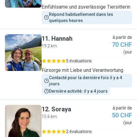
Einfühlsame und zuverlässige Tiersitterin
Répond habituellement dans les 
quelques heures
11
.
Hannah
à partir de
70 CHF
19.2 km
H
/jour
5 évaluations
Fürsorge mit Liebe und Verantwortung
Contacté pour la dernière fois il y a 4 
jours
Dernière activité: il y a 4 jours
12
.
Soraya
à partir de
50 CHF
15.6 km
S
/jour
2 évaluations