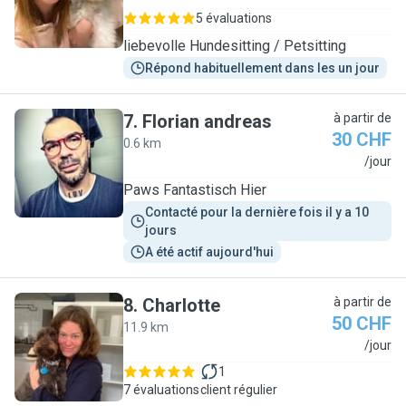
5 évaluations
liebevolle Hundesitting / Petsitting
Répond habituellement dans les un jour
7
.
Florian andreas
à partir de
30 CHF
0.6 km
F
/jour
Paws Fantastisch Hier
Contacté pour la dernière fois il y a 10 
jours
A été actif aujourd'hui
8
.
Charlotte
à partir de
50 CHF
11.9 km
C
/jour
1
7 évaluations
client régulier