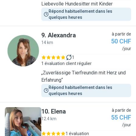
Liebevolle Hundesitter mit Kinder
Répond habituellement dans les 
quelques heures
9
.
Alexandra
à partir de
50 CHF
14 km
A
/jour
1
1 évaluation
client régulier
„Zuverlässige Tierfreundin mit Herz und
Erfahrung“
Répond habituellement dans les 
quelques heures
10
.
Elena
à partir de
55 CHF
12.4 km
E
/jour
1 évaluation