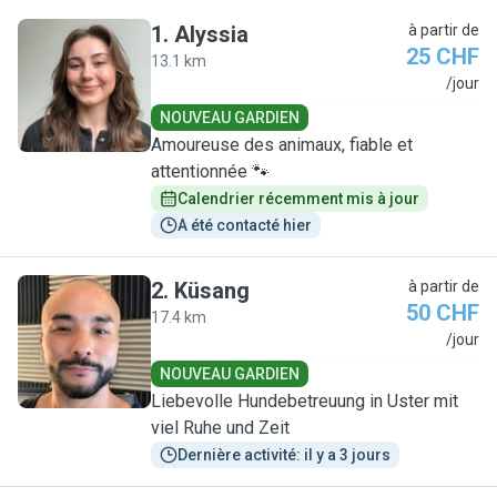
1
.
Alyssia
à partir de
25 CHF
13.1 km
A
/jour
NOUVEAU GARDIEN
Amoureuse des animaux, fiable et
attentionnée 🐾
Calendrier récemment mis à jour
A été contacté hier
2
.
Küsang
à partir de
50 CHF
17.4 km
K
/jour
NOUVEAU GARDIEN
Liebevolle Hundebetreuung in Uster mit
viel Ruhe und Zeit
Dernière activité: il y a 3 jours