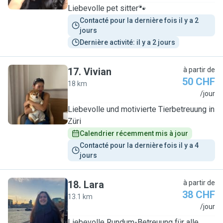
Liebevolle pet sitter🐾
Contacté pour la dernière fois il y a 2 
jours
Dernière activité: il y a 2 jours
17
.
Vivian
à partir de
50 CHF
18 km
V
/jour
Liebevolle und motivierte Tierbetreuung in
Züri
Calendrier récemment mis à jour
Contacté pour la dernière fois il y a 4 
jours
18
.
Lara
à partir de
38 CHF
13.1 km
L
/jour
Liebevolle Rundum-Betreuung für alle