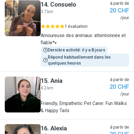
14
.
Consuelo
à partir de
20 CHF
3.7 km
C
/jour
1 évaluation
Amoureuse des animaux: attentionnée et
fiable🐾
Dernière activité: il y a 8 jours
Répond habituellement dans les 
quelques heures
15
.
Ania
à partir de
20 CHF
4.2 km
A
/jour
Friendly, Empathetic Pet Carer. Fun Walks
& Happy Tails
16
.
Alexia
à partir de