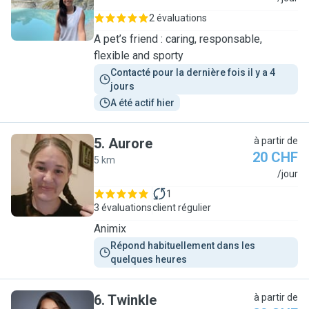
2 évaluations
A pet’s friend : caring, responsable,
flexible and sporty
Contacté pour la dernière fois il y a 4 
jours
A été actif hier
5
.
Aurore
à partir de
20 CHF
5 km
A
/jour
1
3 évaluations
client régulier
Animix
Répond habituellement dans les 
quelques heures
6
.
Twinkle
à partir de