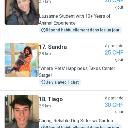
20 CHF
2.7 km
A
/jour
Lausanne Student with 10+ Years of
Animal Experience
Répond habituellement dans les un jour
17
.
Sandra
à partir de
25 CHF
2.9 km
S
/jour
"Where Pets' Happiness Takes Center
Stage!
Je vis avec 1 chat
18
.
Tiago
à partir de
30 CHF
2.9 km
T
/jour
Caring, Reliable Dog Sitter w/ Garden
Répond habituellement dans les un jour