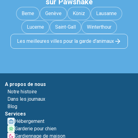
sur Pawshake
Berne
Genève
Köniz
Lausanne
Lucerne
Saint-Gall
Winterthour
Les meilleures villes pour la garde d'animaux
A propos de nous
Notre histoire
Dans les journaux
Blog
Services
Hébergement
Garderie pour chien
Gardiennage de maison