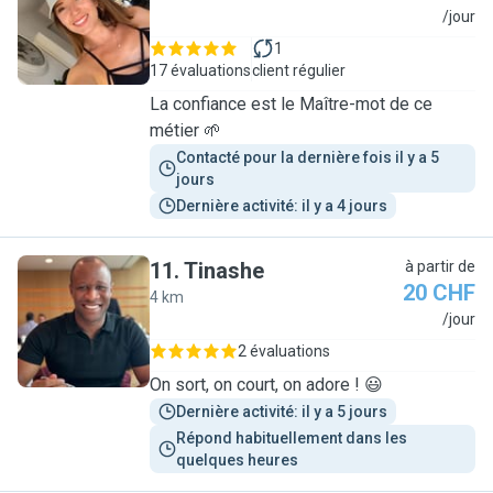
P
/jour
1
17 évaluations
client régulier
La confiance est le Maître-mot de ce
métier 🌱
Contacté pour la dernière fois il y a 5 
jours
Dernière activité: il y a 4 jours
11
.
Tinashe
à partir de
20 CHF
4 km
T
/jour
2 évaluations
On sort, on court, on adore ! 😃
Dernière activité: il y a 5 jours
Répond habituellement dans les 
quelques heures