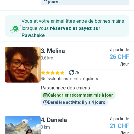
jours
Vous et votre animal êtes entre de bonnes mains
lorsque vous
réservez et payez sur
Pawshake
.
3
.
Melina
à partir de
26 CHF
3.6 km
M
/jour
25
45 évaluations
clients réguliers
Passionnée des chiens
Calendrier récemment mis à jour
Dernière activité: il y a 4 jours
4
.
Daniela
à partir de
21 CHF
3 km
D
/jour