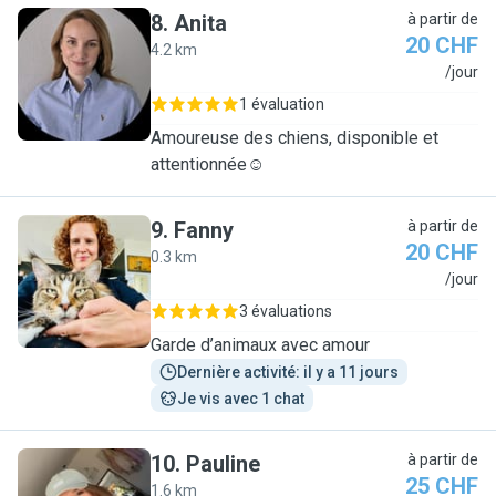
8
.
Anita
à partir de
20 CHF
4.2 km
A
/jour
1 évaluation
Amoureuse des chiens, disponible et
attentionnée☺️
9
.
Fanny
à partir de
20 CHF
0.3 km
F
/jour
3 évaluations
Garde d’animaux avec amour
Dernière activité: il y a 11 jours
Je vis avec 1 chat
10
.
Pauline
à partir de
25 CHF
1.6 km