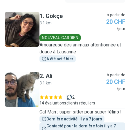
1
.
Gökçe
à partir de
20 CHF
3.1 km
G
/jour
NOUVEAU GARDIEN
Amoureuse des animaux attentionnée et
douce à Lausanne
A été actif hier
2
.
Ali
à partir de
20 CHF
3.1 km
A
/jour
2
14 évaluations
clients réguliers
Cat Man : super-sitter pour super félins !
Dernière activité: il y a 7 jours
Contacté pour la dernière fois il y a 7 