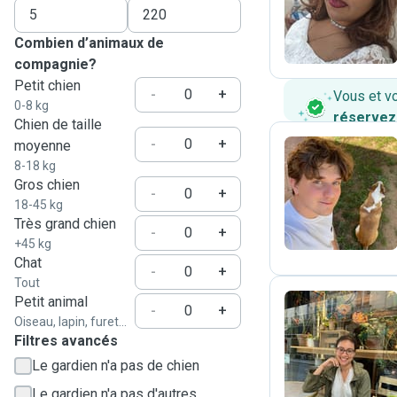
M
Combien d’animaux de
compagnie?
Petit chien
-
+
Vous et v
0-8 kg
réservez
Chien de taille
-
+
moyenne
8-18 kg
Gros chien
U
-
+
18-45 kg
Très grand chien
-
+
+45 kg
Chat
-
+
Tout
Petit animal
-
+
Oiseau, lapin, furet...
M
Filtres avancés
Le gardien n'a pas de chien
Le gardien n'a pas d'autres