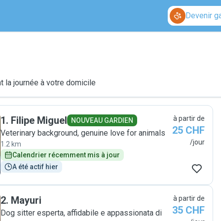
Devenir g
 la journée à votre domicile
1
.
Filipe Miguel
à partir de
NOUVEAU GARDIEN
25 CHF
Veterinary background, genuine love for animals
/jour
1.2 km
Calendrier récemment mis à jour
A été actif hier
2
.
Mayuri
à partir de
35 CHF
Dog sitter esperta, affidabile e appassionata di