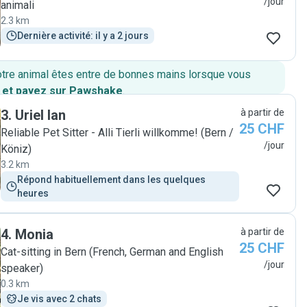
/jour
animali
2.3 km
Dernière activité: il y a 2 jours
otre animal êtes entre de bonnes mains lorsque vous
 et payez sur Pawshake
.
3
.
Uriel Ian
à partir de
25 CHF
Reliable Pet Sitter - Alli Tierli willkomme! (Bern /
/jour
Köniz)
3.2 km
Répond habituellement dans les quelques 
heures
4
.
Monia
à partir de
25 CHF
Cat-sitting in Bern (French, German and English
/jour
speaker)
0.3 km
Je vis avec 2 chats