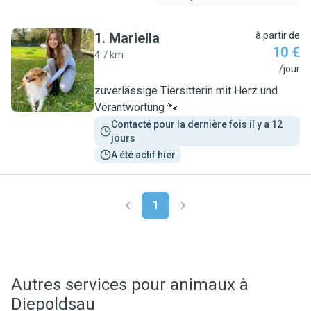
1
.
Mariella
à partir de
10 €
4.7 km
M
/jour
zuverlässige Tiersitterin mit Herz und
Verantwortung 🐾
Contacté pour la dernière fois il y a 12 
jours
A été actif hier
1
Autres services pour animaux à
Diepoldsau