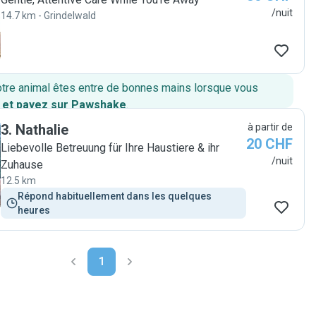
/nuit
14.7 km - Grindelwald
otre animal êtes entre de bonnes mains lorsque vous
 et payez sur Pawshake
.
3
.
Nathalie
à partir de
20 CHF
Liebevolle Betreuung für Ihre Haustiere & ihr
/nuit
Zuhause
12.5 km
Répond habituellement dans les quelques 
heures
1