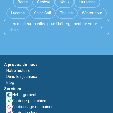
Berne
Genève
Köniz
Lausanne
Lucerne
Saint-Gall
Thoune
Winterthour
Les meilleures villes pour l'hébérgement de votre
chien
A propos de nous
Notre histoire
Dans les journaux
Blog
Services
Hébergement
Garderie pour chien
Gardiennage de maison
Garde de chien