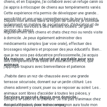
chiens, et en Espagne, j’ai collaboré avec un refuge canin où
j’ai appris à m’occuper de chiens aux tempéraments variés.
Cette expérience m’a permis de développer une grande
sensibilité et une vraie compréhension de leurs besoins,
Depuis mon arrivée dans la région de Genève, je continue
notamment en matière de socialisation, d’éducation et de
d’offrir mes services à des familles locales. Je garde
gestion du stress.
régulièrement des chiens et chats chez moi ou rends visite
à domicile. Je peux également administrer des
médicaments simples (par voie orale), effectuer des
brossages réguliers et proposer des jeux éducatifs. Bien
que je ne sois pas éducatrice professionnelle, j’ai acquis
Ma maison : un lieu sécurisé et agréable pour vos
des compétences de base en éducation positive, que
animaux
j’applique toujours avec bienveillance et patience.
J’habite dans un rez-de-chaussée avec une grande
terrasse sécurisée, donnant sur un jardin clôturé. Les
chiens adorent y courir, jouer ou se reposer au soleil. Les
animaux sont libres d'accéder à toutes les pièces, y
Services proposés depuis mon domicile :
compris le salon et la chambre. Je n’ai pas d’animaux chez
moi pour l’instant, donc votre compagnon aura toute mon
Accueil de jour ou pour les vacances