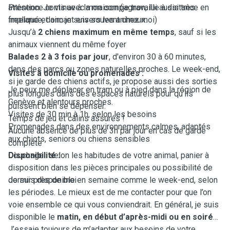
attention. Je vis avec mon compagnon, lui aussi très
Présence continue à la maison (je travaille à distance en
impliqué et aimant envers les animaux.
freelance, donc je suis souvent chez moi)
Jusqu’à
2 chiens maximum en même temps
, sauf si les
animaux viennent du même foyer
Balades 2 à 3 fois par jour
, d'environ 30 à 60 minutes,
dans des parcs ou zones naturelles proches.
Le week-end,
Visites à domicile ou promenades :
si je garde des chiens actifs, je propose aussi des sorties
Je peux me déplacer en tram ou à pied dans la région de
plus longues dans des espaces naturels pour qu’ils
Genève et alentours proches.
puissent bien se dépenser.
Visites de 30 min à 1h, selon les besoins
Temps de jeu et câlins assurés !
Promenades dans des environnements calmes, adaptés
Aucune absence de plus de 3h par jour en cas de garde
aux chiots, seniors ou chiens sensibles
complète
Couchage : selon les habitudes de votre animal, panier à
Disponibilité :
disposition dans les pièces principales ou possibilité de
dormir près de moi
Je suis disponible en semaine comme le week-end, selon
les périodes. Le mieux est de me contacter pour que l’on
voie ensemble ce qui vous conviendrait. En général, je suis
disponible le
matin, en début d’après-midi ou en soirée
.
J’essaie toujours de m’adapter aux besoins de votre