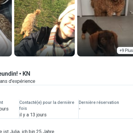
+9 Plus
eundin!
KN
ans d'expérience
nt
Contacté(e) pour la dernière
Dernière réservation
jours
fois
-
il y a 13 jours
ist Julia, ich bin 25 Jahre