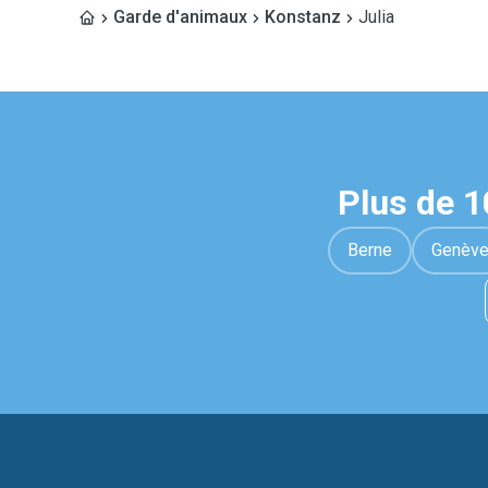
Garde d'animaux
Konstanz
Julia
Plus de 
Berne
Genèv