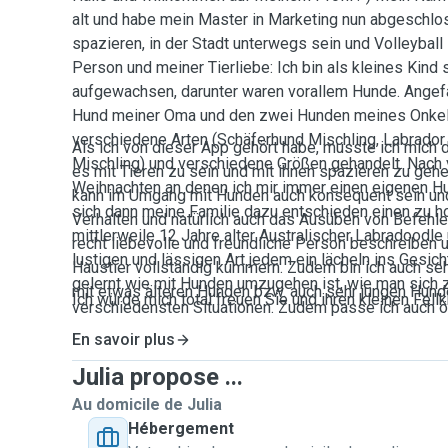
alt und habe mein Master in Marketing nun abgeschl
spazieren, in der Stadt unterwegs sein und Volleyball
Person und meiner Tierliebe: Ich bin als kleines Kind 
aufgewachsen, darunter waren vorallem Hunde. Angef
Hund meiner Oma und den zwei Hunden meines Onkels
verschiedene Arten (Schäferhund Mischling, Labrador
Als ich von dieser App gehört habe, musste ich mich d
Mischling) und verschiedene Größen gehandelt. Nach 
es mit Tieren zu sein und mit ihnen spazieren zu gehe
Weihnachten an denen ich mir immer einen eigenen H
kann im Umgang mit Hunden auch konsequent sein und
sich dann meine Familie dazu entschieden einen zu hol
Verhalten und natürlich auch das Ausüben von Befehle
mittlerweile 12 Jahre alter Australischer Labradoodle
recht liebevolle und freundliche Person beschreiben
lustigen und lässigen Art jedem ein lächeln ins Gesich
Haustier vollständig kümmern. Zudem bin ich auch se
gelernt wie mit Hunden umzugehen ist, wie man sich zu
mit etwas älteren Hunden bzw. auch sehr jungen Hund
Ich würde mich total freuen Sie und ihren kleinen Fel
verschiedensten Situationen. Zudem passe ich auch ö
Freunden der Familie auf und weiss auch wie mit meh
En savoir plus
umzugehen ist.
Julia propose ...
Au domicile de Julia
Hébergement