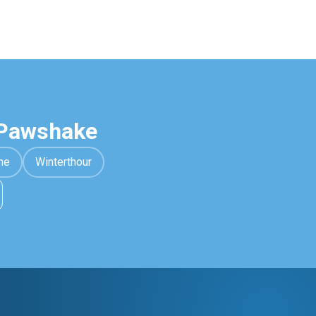
 Pawshake
ne
Winterthour