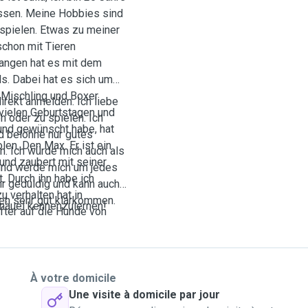
ossen. Meine Hobbies sind
 spielen. Etwas zu meiner
schon mit Tieren
angen hat es mit dem
. Dabei hat es sich um
 Mischling und Boxer
irekt anmelden. Ich liebe
vielen Geburtstagen und
n oder zu spielen. Ich
und gewünscht habe, hat
 belohne nur gutes
en. Den Max. Er ist ein
n. Ich würde mich auch als
 und zaubert mit seiner
 und werde mich um jedes
t. Durch ihn habe ich
hr geduldig und kann auch
 verhalten hat in
en sehr gut klarkommen.
lknäuel kennenzulernen!
fter auf die Hunde von
reren Hunden gleichzeitig
À votre domicile
Une visite à domicile par jour