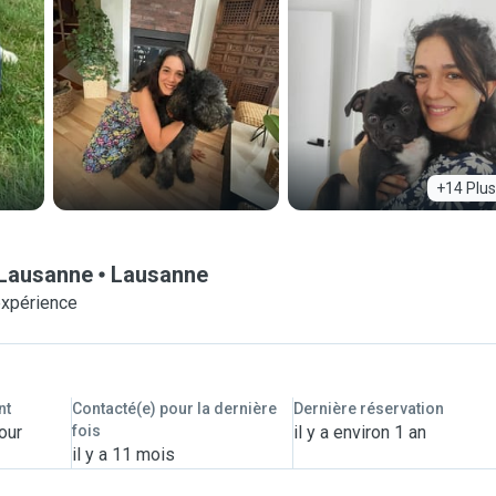
+14 Plus
 Lausanne
Lausanne
expérience
nt
Contacté(e) pour la dernière
Dernière réservation
our
fois
il y a environ 1 an
il y a 11 mois