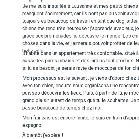
Je me suis installée à Lausanne et mes petits chien
manquent énormément, car ils n’ont pas pu venir avec m
toujours eu beaucoup de travail en tant que dog-sitter,
chiens me rend très heureuse : j’apprends avec eux, j
grâce aux promenades, je découvre le monde. Les chi
choses dans la vie, et j’aimerais pouvoir profiter de 
belle ville.
J’habite dans un appartement très confortable, situé à
aussi des parcs urbains et des jardins tout proches. 
si tu as besoin, je serais ravie de m’occuper de ton chi
Mon processus est le suivant : je viens d’abord chez 
avec ton chien, ensuite nous organisons une rencontr
puisses découvrir les lieux. Puis, à partir de là, je m’
grand plaisir, autant de temps que tu le souhaites. Je t
passe beaucoup de temps chez moi.
Mon français est encore limité, je suis en train d’appr
espagnol.
À bientôt j’espère !