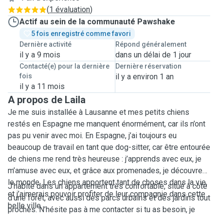
(
1 évaluation
)
Actif au sein de la communauté Pawshake
5 fois enregistré comme favori
Dernière activité
Répond généralement
il y a 9 mois
dans un délai de 1 jour
Contacté(e) pour la dernière
Dernière réservation
fois
il y a environ 1 an
il y a 11 mois
A propos de Laila
Je me suis installée à Lausanne et mes petits chiens
restés en Espagne me manquent énormément, car ils n’ont
pas pu venir avec moi. En Espagne, j’ai toujours eu
beaucoup de travail en tant que dog-sitter, car être entourée
de chiens me rend très heureuse : j’apprends avec eux, je
m’amuse avec eux, et grâce aux promenades, je découvre
le monde. Les chiens apportent tant de choses dans la vie,
J’habite dans un appartement très confortable, situé à côté
et j’aimerais pouvoir profiter de leur compagnie dans cette
d’une forêt, avec aussi des parcs urbains et des jardins tout
belle ville.
proches. N’hésite pas à me contacter si tu as besoin, je