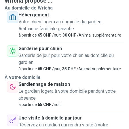
Wricha propose ...
for older pets and those needing a bit of extra care,
Au domicile de Wricha
whether that means giving medication, administering
Hébergement
injections, or simply offering a lot of patience and affection.
Votre chien logera au domicile du gardien.
Ambiance familiale garantie
I’m calm, trustworthy, and attentive, and I treat every pet like
à partir de
65 CHF
/nuit,
30 CHF
/Animal supplémentaire
they’re my own. Whether your pet needs a companion for
cuddles, walks, or specialized care, I’m here to help. I’m
Garderie pour chien
happy to work with both vaccinated and unvaccinated
Garderie de jour pour votre chien au domicile du
animals, depending on your preferences and situation.
gardien
à partir de
65 CHF
/jour,
35 CHF
/Animal supplémentaire
Looking forward to meeting your furry (or feathered!)
À votre domicile
friend!
Gardiennage de maison
Le gardien logera à votre domicile pendant votre
absence
à partir de
65 CHF
/nuit
Une visite à domicile par jour
Réservez un gardien qui rendra visite à votre