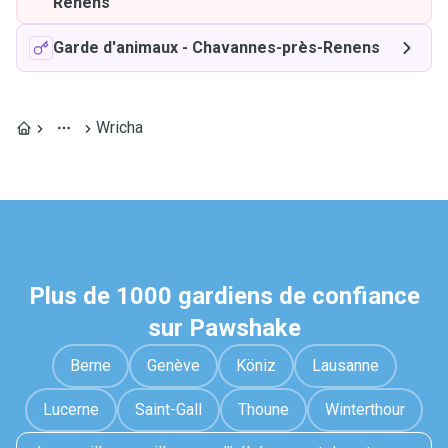
Renens
Garde d'animaux
-
Chavannes-près-Renens
Wricha
Plus de 1000 gardiens de confiance
sur Pawshake
Berne
Genève
Köniz
Lausanne
Lucerne
Saint-Gall
Thoune
Winterthour