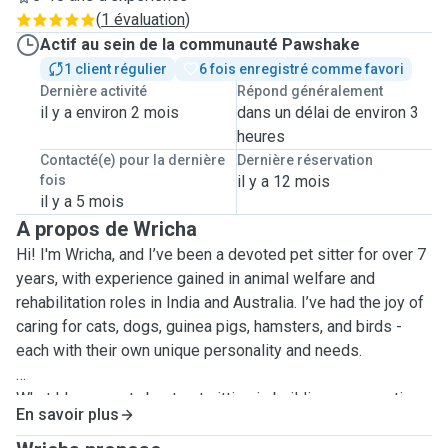
(
1 évaluation
)
Actif au sein de la communauté Pawshake
1 client régulier
6 fois enregistré comme favori
Dernière activité
Répond généralement
il y a environ 2 mois
dans un délai de environ 3
heures
Contacté(e) pour la dernière
Dernière réservation
fois
il y a 12 mois
il y a 5 mois
A propos de Wricha
Hi! I'm Wricha, and I’ve been a devoted pet sitter for over 7
years, with experience gained in animal welfare and
rehabilitation roles in India and Australia. I’ve had the joy of
caring for cats, dogs, guinea pigs, hamsters, and birds -
each with their own unique personality and needs.
What I love most about pet sitting is building a connection
En savoir plus
with animals and making sure they feel safe, loved, and
comfortable while their humans are away. I have a soft spot