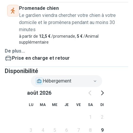
Promenade chien
Le gardien viendra chercher votre chien à votre
domicile et le promènera pendant au moins 30
minutes
à partir de
12,5 €
/promenade,
5 €
/Animal
supplémentaire
De plus...
Prise en charge et retour
Disponibilité
Hébergement
août 2026
LU
MA
ME
JE
VE
SA
DI
1
2
3
4
5
6
7
8
9