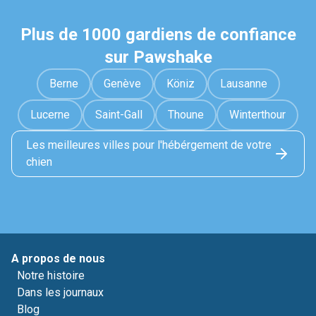
Plus de 1000 gardiens de confiance
sur Pawshake
Berne
Genève
Köniz
Lausanne
Lucerne
Saint-Gall
Thoune
Winterthour
Les meilleures villes pour l'hébérgement de votre
chien
A propos de nous
Notre histoire
Dans les journaux
Blog