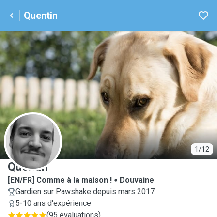
Quentin
Q
1/12
Quentin
[EN/FR] Comme à la maison !
Douvaine
Gardien sur Pawshake depuis mars 2017
5-10 ans d'expérience
(
95 évaluations
)