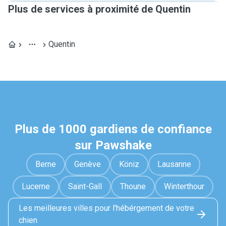
Plus de services à proximité de Quentin
Quentin
Plus de 1000 gardiens de confiance
sur Pawshake
Berne
Genève
Köniz
Lausanne
Lucerne
Saint-Gall
Thoune
Winterthour
Les meilleures villes pour l'hébérgement de votre
chien