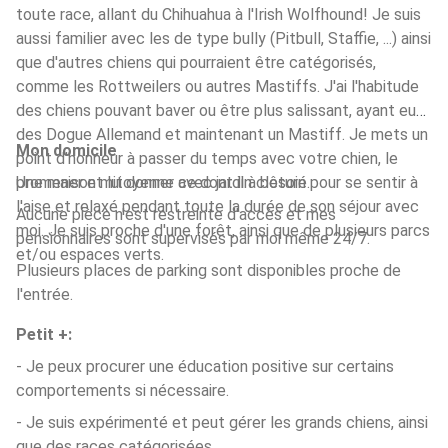
toute race, allant du Chihuahua à l'Irish Wolfhound! Je suis
aussi familier avec les de type bully (Pitbull, Staffie, ...) ainsi
que d'autres chiens qui pourraient être catégorisés,
comme les Rottweilers ou autres Mastiffs. J'ai l'habitude
des chiens pouvant baver ou être plus salissant, ayant eu
des Dogue Allemand et maintenant un Mastiff. Je mets un
Mon domicile
point d'honneur à passer du temps avec votre chien, le
promener et lui donner ce dont il à besoin pour se sentir à
Une maison mitoyenne avec jardin clôturé.
l'aise et relaxé pendant toute la durée de son séjour avec
Aucune pièce n'est restreinte d'accès et mes
moi. Je suis proche d'une forêt, ainsi que de plusieurs parcs
pensionnaires sont supervisés par moi même 24/7.
et/ou espaces verts.
Plusieurs places de parking sont disponibles proche de
l'entrée.
Petit +:
- Je peux procurer une éducation positive sur certains
comportements si nécessaire.
- Je suis expérimenté et peut gérer les grands chiens, ainsi
que des races catégorisées.