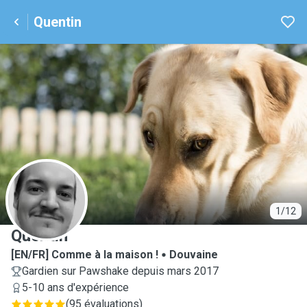
Quentin
Q
1/12
Quentin
[EN/FR] Comme à la maison !
Douvaine
Gardien sur Pawshake depuis mars 2017
5-10 ans d'expérience
(
95 évaluations
)