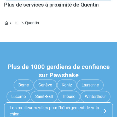
Plus de services à proximité de Quentin
Quentin
Plus de 1000 gardiens de confiance
sur Pawshake
Berne
Genève
Köniz
Lausanne
Lucerne
Saint-Gall
Thoune
Winterthour
Les meilleures villes pour l'hébérgement de votre
chien