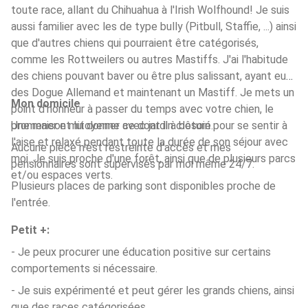
toute race, allant du Chihuahua à l'Irish Wolfhound! Je suis
aussi familier avec les de type bully (Pitbull, Staffie, ...) ainsi
que d'autres chiens qui pourraient être catégorisés,
comme les Rottweilers ou autres Mastiffs. J'ai l'habitude
des chiens pouvant baver ou être plus salissant, ayant eu
des Dogue Allemand et maintenant un Mastiff. Je mets un
Mon domicile
point d'honneur à passer du temps avec votre chien, le
promener et lui donner ce dont il à besoin pour se sentir à
Une maison mitoyenne avec jardin clôturé.
l'aise et relaxé pendant toute la durée de son séjour avec
Aucune pièce n'est restreinte d'accès et mes
moi. Je suis proche d'une forêt, ainsi que de plusieurs parcs
pensionnaires sont supervisés par moi même 24/7.
et/ou espaces verts.
Plusieurs places de parking sont disponibles proche de
l'entrée.
Petit +:
- Je peux procurer une éducation positive sur certains
comportements si nécessaire.
- Je suis expérimenté et peut gérer les grands chiens, ainsi
que des races catégorisées.