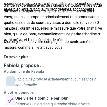
apprendre à les connaître et leur offrir un moment de calme
J’ai de l’expérience avec des chiens de toutes tailles et de
et de bien-être quand leurs propriétaires sont absents.
différents tempéraments, qu’ils soient calmes ou plus
énergiques. Je propose principalement des promenades
quotidiennes et de courtes visites à domicile (environ 30
minutes), durant lesquelles je m’assure que votre animal va
bien, qu’il a de l’eau, éventuellement une petite friandise si
c’est prévu, et bien sûr plein de câlins.
Mon objectif : que votre compagnon se sente aimé et
rassuré, comme s’il était avec vous.
En savoir plus
Fabiola propose ...
Au domicile de Fabiola
Fabiola ne propose actuellement aucun service à
son domicile.
À votre domicile
Une visite à domicile par jour
Réservez un gardien qui rendra visite à votre