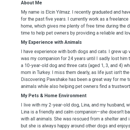
About Me
My name is Elcin Yilmaz. I recently graduated and hav
for the past five years. I currently work as a freelanc
home, which gives me plenty of free time during the day
time to help pet owners by providing a reliable and lov
My Experience with Animals
I have experience with both dogs and cats. I grew up 
was my companion for 24 years until I sadly lost him 
a 10-year-old dog and three cats (aged 1, 3, and 4) wh
mom in Turkey. I miss them dearly, as life just isn’t t
Discovering Pawshake has been a great way for me t
animals while also helping pet owners find a trustworth
My Pets & Home Environment
I live with my 2-year-old dog, Lina, and my husband, 
Lina is a friendly and calm companion—she doesn’t ba
with all animals. She was rescued from a shelter and i
but she is always happy around other dogs and enjoys