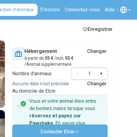
ardien d'animaux
S'inscrire
Connectez-vous
Aide
Enregistrer
Hébergement
Changer
à partir de
55 €
/nuit,
55 €
/Animal supplémentaire
Nombre d'animaux
-
+
Aucune date n'est précisée
Changer
Au domicile de Elcin
Vous et votre animal êtes entre
de bonnes mains lorsque vous
réservez et payez sur
Pawshake
.
En savoir plus
Paiements sécurisés
Contacter Elcin
Assistance en cas de