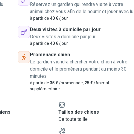
du
Réservez un gardien qui rendra visite à votre
animal chez vous afin de le nourrir et jouer avec lu
à partir de
40 €
/jour
Deux visites à domicile par jour
Deux visites à domicile par jour
à partir de
40 €
/jour
Promenade chien
Le gardien viendra chercher votre chien à votre
domicile et le promènera pendant au moins 30
minutes
à partir de
35 €
/promenade,
25 €
/Animal
supplémentaire
hiens
Tailles des chiens
De toute taille