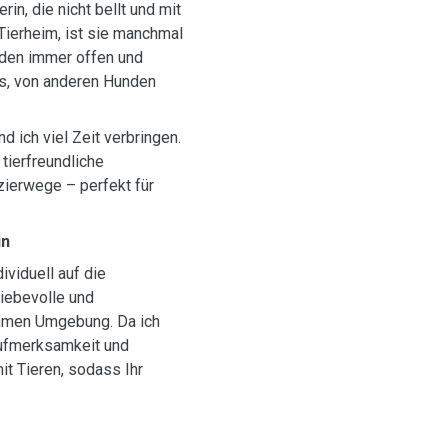
rin, die nicht bellt und mit
Tierheim, ist sie manchmal
nden immer offen und
 es, von anderen Hunden
d ich viel Zeit verbringen.
tierfreundliche
zierwege – perfekt für
in
ividuell auf die
liebevolle und
ehmen Umgebung. Da ich
Aufmerksamkeit und
t Tieren, sodass Ihr