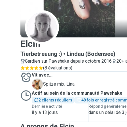
E
Elcin
Tierbetreuung :)
Lindau (Bodensee)
Gardien sur Pawshake depuis octobre 2016
20+ 
(
8 évaluations
)
Vit avec...
L
Spitze mix, Lina
Actif au sein de la communauté Pawshake
2 clients réguliers
49 fois enregistré comm
Dernière activité
Répond généraleme
il y a 13 jours
dans un délai de 3 
A propos de Elcin