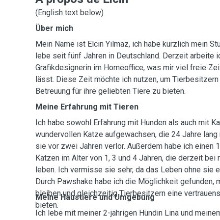
(English text below)
Über mich
Mein Name ist Elcin Yilmaz, ich habe kürzlich mein 
lebe seit fünf Jahren in Deutschland. Derzeit arbeite ic
Grafikdesignerin im Homeoffice, was mir viel freie Z
lässt. Diese Zeit möchte ich nutzen, um Tierbesitzern
Betreuung für ihre geliebten Tiere zu bieten.
Meine Erfahrung mit Tieren
Ich habe sowohl Erfahrung mit Hunden als auch mit Kat
wundervollen Katze aufgewachsen, die 24 Jahre lang m
sie vor zwei Jahren verlor. Außerdem habe ich einen 1
Katzen im Alter von 1, 3 und 4 Jahren, die derzeit bei 
leben. Ich vermisse sie sehr, da das Leben ohne sie ei
Durch Pawshake habe ich die Möglichkeit gefunden, mi
bleiben und gleichzeitig Tierbesitzern eine vertraue
Meine Haustiere und Umgebung
bieten.
Ich lebe mit meiner 2-jährigen Hündin Lina und meine