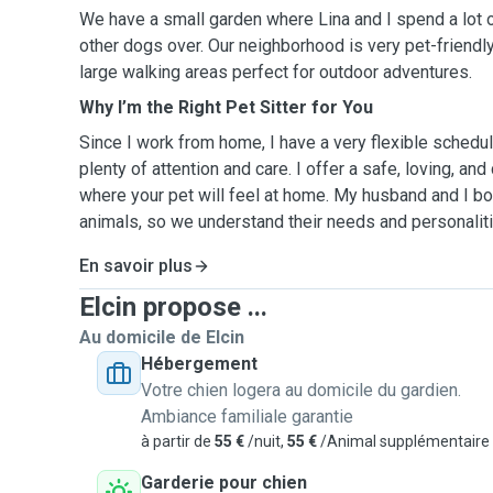
We have a small garden where Lina and I spend a lot o
other dogs over. Our neighborhood is very pet-friendly
large walking areas perfect for outdoor adventures.
Why I’m the Right Pet Sitter for You
Since I work from home, I have a very flexible schedu
plenty of attention and care. I offer a safe, loving, a
where your pet will feel at home. My husband and I b
animals, so we understand their needs and personaliti
En savoir plus
Elcin propose ...
Au domicile de Elcin
Hébergement
Votre chien logera au domicile du gardien.
Ambiance familiale garantie
à partir de
55 €
/nuit,
55 €
/Animal supplémentaire
Garderie pour chien