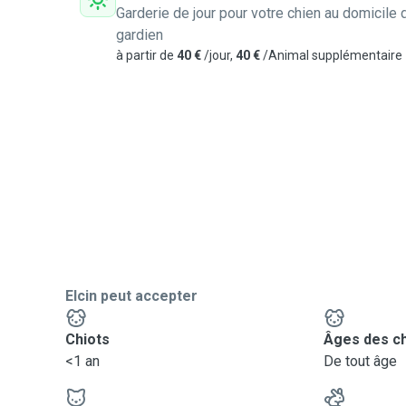
Garderie de jour pour votre chien au domicile 
gardien
à partir de
40 €
/jour,
40 €
/Animal supplémentaire
Elcin peut accepter
Chiots
Âges des c
<1 an
De tout âge