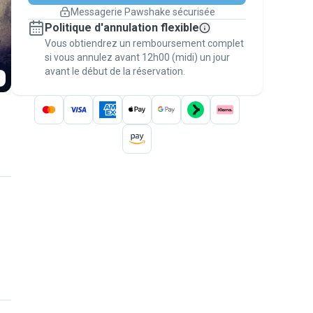
changement de programme.
Messagerie Pawshake sécurisée
Réservations couvertes par
Politique d'annulation flexible
nos garanties
Vous obtiendrez un remboursement complet
Gardez tout sur Pawshake (du premier
message au paiement) pour bénéficier de la
si vous annulez avant 12h00 (midi) un jour
avant le début de la réservation.
Garantie Pawshake
.