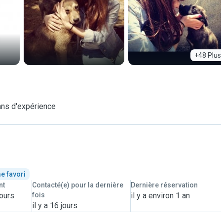
+48 Plus
ans d'expérience
e favori
nt
Contacté(e) pour la dernière
Dernière réservation
jours
fois
il y a environ 1 an
il y a 16 jours