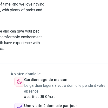
f time, and we love having
, with plenty of parks and
le and can give your pet
nd comfortable environment
oth have experience with
es.
À votre domicile
Gardiennage de maison
Le gardien logera à votre domicile pendant votre
absence
à partir de
85 €
/nuit
Une visite à domicile par jour