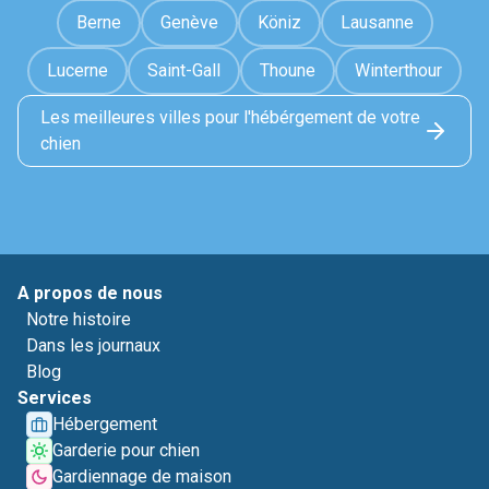
Berne
Genève
Köniz
Lausanne
Lucerne
Saint-Gall
Thoune
Winterthour
Les meilleures villes pour l'hébérgement de votre
chien
A propos de nous
Notre histoire
Dans les journaux
Blog
Services
Hébergement
Garderie pour chien
Gardiennage de maison