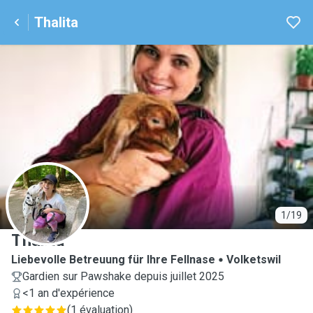
Thalita
T
1/19
Thalita
Liebevolle Betreuung für Ihre Fellnase
Volketswil
Gardien sur Pawshake depuis juillet 2025
<1 an d'expérience
(
1 évaluation
)