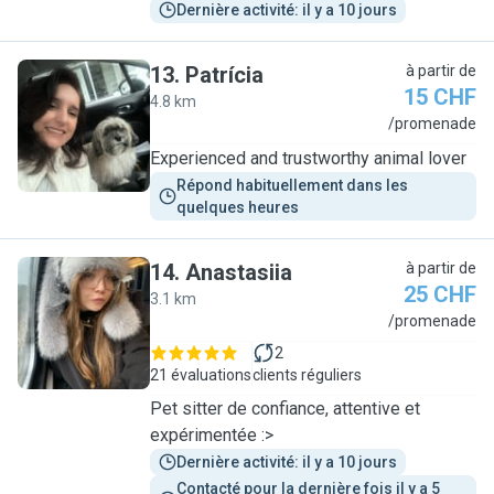
Dernière activité: il y a 10 jours
13
.
Patrícia
à partir de
15 CHF
4.8 km
P
/promenade
Experienced and trustworthy animal lover
Répond habituellement dans les 
quelques heures
14
.
Anastasiia
à partir de
25 CHF
3.1 km
A
/promenade
2
21 évaluations
clients réguliers
Pet sitter de confiance, attentive et
expérimentée :>
Dernière activité: il y a 10 jours
Contacté pour la dernière fois il y a 5 