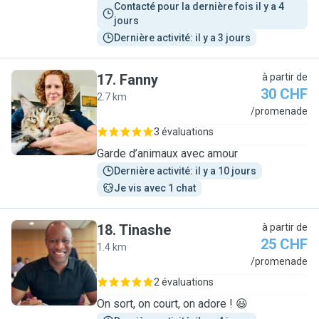
Contacté pour la dernière fois il y a 4 
jours
Dernière activité: il y a 3 jours
17
.
Fanny
à partir de
30 CHF
2.7 km
F
/promenade
3 évaluations
Garde d’animaux avec amour
Dernière activité: il y a 10 jours
Je vis avec 1 chat
18
.
Tinashe
à partir de
25 CHF
1.4 km
T
/promenade
2 évaluations
On sort, on court, on adore ! 😃