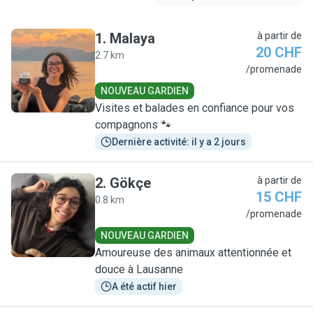
1
.
Malaya
à partir de
20 CHF
2.7 km
M
/promenade
NOUVEAU GARDIEN
Visites et balades en confiance pour vos
compagnons 🐾
Dernière activité: il y a 2 jours
2
.
Gökçe
à partir de
15 CHF
0.8 km
G
/promenade
NOUVEAU GARDIEN
Amoureuse des animaux attentionnée et
douce à Lausanne
A été actif hier