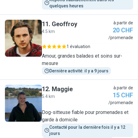
quelques heures
11
.
Geoffroy
à partir de
20 CHF
4.5 km
G
/promenade
1 évaluation
Amour, grandes balades et soins sur-
mesure
Dernière activité: il y a 9 jours
12
.
Maggie
à partir de
15 CHF
5.4 km
M
/promenade
Dog-sitteuse fiable pour promenades et
garde à domicile
Contacté pour la dernière fois il y a 12 
jours