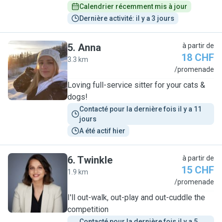
Calendrier récemment mis à jour
Dernière activité: il y a 3 jours
5
.
Anna
à partir de
18 CHF
3.3 km
A
/promenade
Loving full-service sitter for your cats &
dogs!
Contacté pour la dernière fois il y a 11 
jours
A été actif hier
6
.
Twinkle
à partir de
15 CHF
1.9 km
T
/promenade
I'll out-walk, out-play and out-cuddle the
competition
Contacté pour la dernière fois il y a 5 