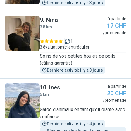
Dernière activité: il y a 3 jours
9
.
Nina
à partir de
17 CHF
3.8 km
N
/promenade
1
3 évaluations
client régulier
Soins de vos petites boules de poils
(câlins garantis)
Dernière activité: il y a 3 jours
10
.
ines
à partir de
20 CHF
6 km
I
/promenade
Garde d’animaux en tant qu’étudiante avec
confiance
Dernière activité: il y a 4 jours
Répond habituellement dans les 