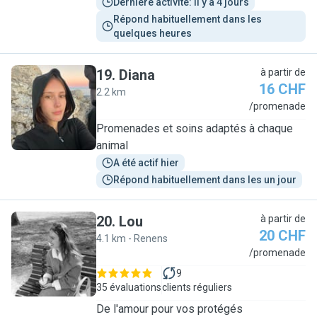
Dernière activité: il y a 4 jours
Répond habituellement dans les 
quelques heures
19
.
Diana
à partir de
16 CHF
2.2 km
D
/promenade
Promenades et soins adaptés à chaque
animal
A été actif hier
Répond habituellement dans les un jour
20
.
Lou
à partir de
20 CHF
4.1 km - Renens
L
/promenade
9
35 évaluations
clients réguliers
De l'amour pour vos protégés