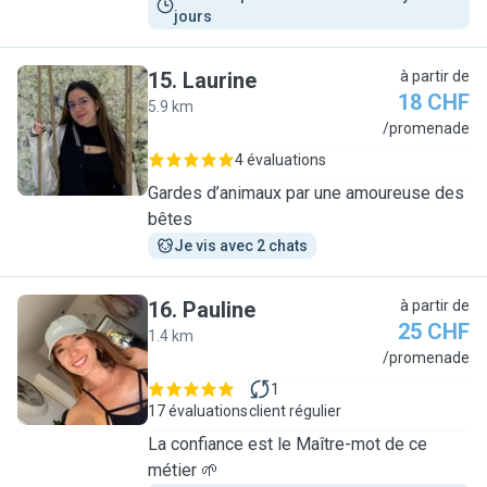
jours
15
.
Laurine
à partir de
18 CHF
5.9 km
L
/promenade
4 évaluations
Gardes d’animaux par une amoureuse des
bêtes
Je vis avec 2 chats
16
.
Pauline
à partir de
25 CHF
1.4 km
P
/promenade
1
17 évaluations
client régulier
La confiance est le Maître-mot de ce
métier 🌱