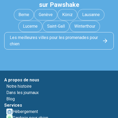
sur Pawshake
Berne
Genève
Köniz
Lausanne
Lucerne
Saint-Gall
Winterthour
Les meilleures villes pour les promenades pour
chien
A propos de nous
Notre histoire
Dans les journaux
Blog
Services
Hébergement
Garderie pour chien