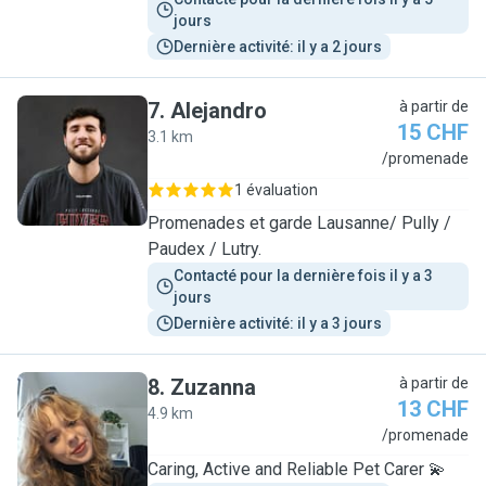
jours
Dernière activité: il y a 2 jours
7
.
Alejandro
à partir de
15 CHF
3.1 km
A
/promenade
1 évaluation
Promenades et garde Lausanne/ Pully /
Paudex / Lutry.
Contacté pour la dernière fois il y a 3 
jours
Dernière activité: il y a 3 jours
8
.
Zuzanna
à partir de
13 CHF
4.9 km
Z
/promenade
Caring, Active and Reliable Pet Carer 💫