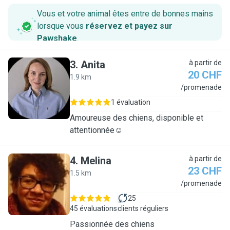
Vous et votre animal êtes entre de bonnes mains
lorsque vous
réservez et payez sur
Pawshake
.
3
.
Anita
à partir de
20 CHF
1.9 km
A
/promenade
1 évaluation
Amoureuse des chiens, disponible et
attentionnée☺️
4
.
Melina
à partir de
23 CHF
1.5 km
M
/promenade
25
45 évaluations
clients réguliers
Passionnée des chiens