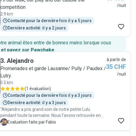
/nuit
competition
2.9 km
Contacté pour la dernière fois il y a 5 jours
Dernière activité: il y a 2 jours
otre animal êtes entre de bonnes mains lorsque vous
 et payez sur Pawshake
.
3
.
Alejandro
à partir de
35 CHF
Promenades et garde Lausanne/ Pully / Paudex /
/nuit
Lutry.
5.5 km
(
1 évaluation
)
Contacté pour la dernière fois il y a 3 jours
Dernière activité: il y a 3 jours
"Alejandro a pris grand soin de notre petite Lulu
pendant toute la semaine. Nous l'avons retrouvée en
pleine forme, détendue et heureuse. Il nous a
F
Evaluation faite par Fabio
régulièrement donné des nouvelles, ce qui nous a
beaucoup rassurés pendant notre absence. Nous le