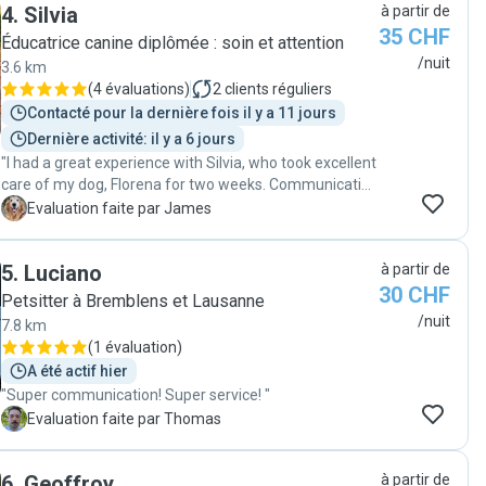
4
.
Silvia
à partir de
recommandons sans hésitation et nous ferons
35 CHF
volontiers appel à lui de nouveau. Merci encore !"
Éducatrice canine diplômée : soin et attention
/nuit
3.6 km
(
4 évaluations
)
2
clients réguliers
Contacté pour la dernière fois il y a 11 jours
Dernière activité: il y a 6 jours
"I had a great experience with Silvia, who took excellent
care of my dog, Florena for two weeks. Communication
was clear and consistent, and I always felt reassured
J
Evaluation faite par James
that my dog was in good hands. My dog was well cared
for, happy, and comfortable throughout the stay. I truly
5
.
Luciano
à partir de
appreciate the care and responsibility shown, and I
30 CHF
would gladly recommend this pet sitter to anyone
Petsitter à Bremblens et Lausanne
looking for reliable and loving pet care."
/nuit
7.8 km
(
1 évaluation
)
A été actif hier
"Super communication! Super service! "
T
Evaluation faite par Thomas
6
.
Geoffroy
à partir de