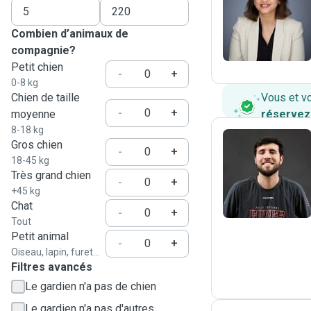
T
Combien d’animaux de
compagnie?
Petit chien
-
+
0-8 kg
Chien de taille
Vous et v
-
+
moyenne
réservez
8-18 kg
Gros chien
-
+
18-45 kg
A
Très grand chien
-
+
+45 kg
Chat
-
+
Tout
Petit animal
-
+
Oiseau, lapin, furet...
Filtres avancés
Le gardien n'a pas de chien
Le gardien n'a pas d'autres