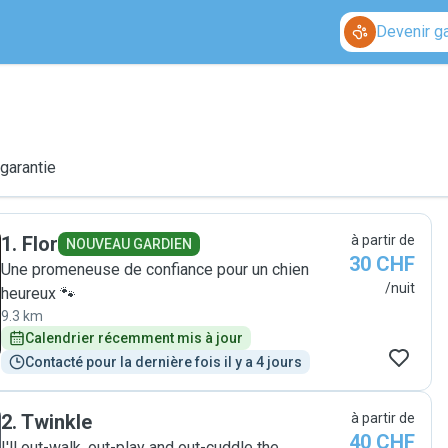
Devenir g
 garantie
1
.
Flor
à partir de
NOUVEAU GARDIEN
30 CHF
Une promeneuse de confiance pour un chien
/nuit
heureux 🐾
9.3 km
Calendrier récemment mis à jour
Contacté pour la dernière fois il y a 4 jours
2
.
Twinkle
à partir de
40 CHF
I'll out-walk, out-play and out-cuddle the