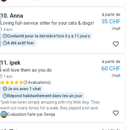
an update a few times a week. We would definitely
recommend Melina to anyone looking for a responsible
10
.
Anna
à partir de
and kind petsitter. "
35 CHF
Loving full-service sitter for your cats & dogs!
/nuit
1.4 km
Contacté pour la dernière fois il y a 11 jours
A été actif hier
11
.
ipek
à partir de
60 CHF
i will love them as you do
/nuit
7.1 km
(
2 évaluations
)
Je vis avec 1 chat
Répond habituellement dans les un jour
"Ipek has been simply amazing with my little dog. They
went out many times for a walk, they played a lot and
she also took amazing picture of him. She is a reliable
S
Evaluation faite par Senija
person, very sunny, kind and nice. I really recommend
her!! Write me if you need more information :)"