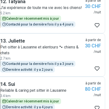
12
.
Tatyana
à partir de
30 CHF
J’ai expérience de toute ma vie avec les chiens!
/nuit
5.2 km
Calendrier récemment mis à jour
Contacté pour la dernière fois il y a 4 jours
13
.
Juliette
à partir de
30 CHF
Pet-sitter à Lausanne et alentours 🐾 chiens &
/nuit
chats
2.7 km
Contacté pour la dernière fois il y a 3 jours
Dernière activité: il y a 2 jours
14
.
Sui
à partir de
80 CHF
Reliable & caring pet sitter in Lausanne
/nuit
3.4 km
Calendrier récemment mis à jour
Dernière activité: il y a 4 jours