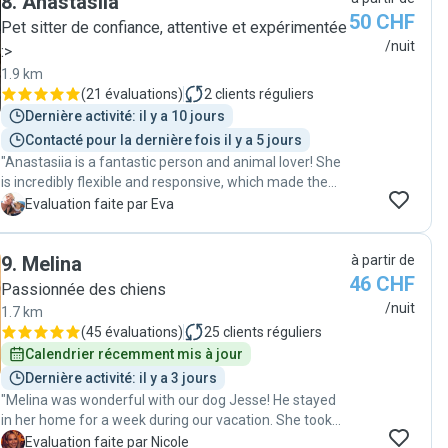
8
.
Anastasiia
propre chien et c’est un vrai plaisir de pouvoir partir en
50 CHF
sachant que Yuzu est entre de bonnes mains 😍 Je
Pet sitter de confiance, attentive et expérimentée
vous conseille les services de Noémie avec qui nous
/nuit
:>
avons déjà pris rdv pour un prochain week-end ♥️"
1.9 km
(
21 évaluations
)
2
clients réguliers
Dernière activité: il y a 10 jours
Contacté pour la dernière fois il y a 5 jours
"Anastasiia is a fantastic person and animal lover! She
is incredibly flexible and responsive, which made the
booking process quick and easy. She took amazing
E
Evaluation faite par Eva
care of our energetic dog ,Laika, providing frequent
updates, photos & videos so we never had to worry.
9
.
Melina
à partir de
She followed all my requests ( long lists 😉) and
46 CHF
managed well Laika’s routines with ease, balancing
Passionnée des chiens
long walks, playing with she made Laika felt calm &
/nuit
1.7 km
comfortable at night. It’s clear she treats every animal
(
45 évaluations
)
25
clients réguliers
as if they were her own. I highly recommended
Calendrier récemment mis à jour
Anastasia"
Dernière activité: il y a 3 jours
"Melina was wonderful with our dog Jesse! He stayed
in her home for a week during our vacation. She took
him for long walks every day and sent us pictures with
N
Evaluation faite par Nicole