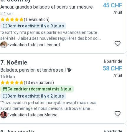
45 CHF
Amour, grandes balades et soins sur-mesure
/nuit
5.4 km
(
1 évaluation
)
Dernière activité: il y a 9 jours
"Geoffroy m'a permis de partir en vacances en toute
sérénité. J'aibeu des nouvelles régulières des bon soins
apportés à mon chien. Je recommande."
L
Evaluation faite par Léonard
7
.
Noëmie
à partir de
58 CHF
Balades, pension et tendresse ! 🐕
/nuit
15.8 km
(
13 évaluations
)
Calendrier récemment mis à jour
Dernière activité: il y a 2 jours
"Yuzu avait un pet sitter incroyable avant mais nous
avons déménagé et nous devions lui trouver une
nouvelle garde tout aussi qualitative. Et bien c’est
M
Evaluation faite par Marine
chose faite car nous avons rencontré Noémie et son
copain qui se sont occupés de yuzu comme de leur
à partir de