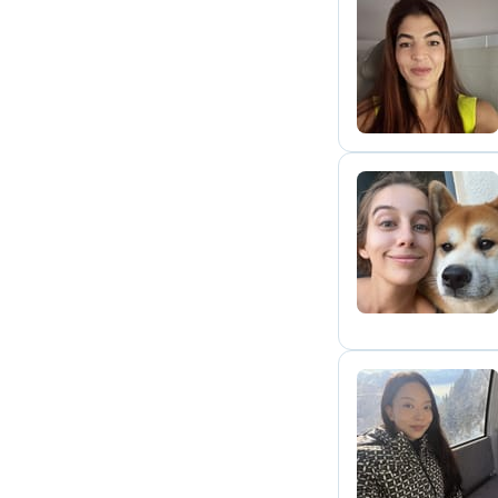
T
J
S