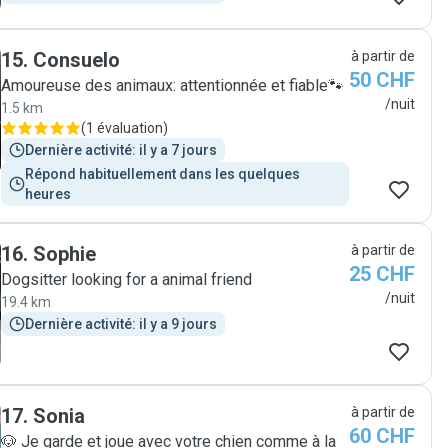
15
.
Consuelo
à partir de
50 CHF
Amoureuse des animaux: attentionnée et fiable🐾
/nuit
1.5 km
(
1 évaluation
)
Dernière activité: il y a 7 jours
Répond habituellement dans les quelques 
heures
16
.
Sophie
à partir de
25 CHF
Dogsitter looking for a animal friend
/nuit
19.4 km
Dernière activité: il y a 9 jours
17
.
Sonia
à partir de
60 CHF
🐶 Je garde et joue avec votre chien comme à la