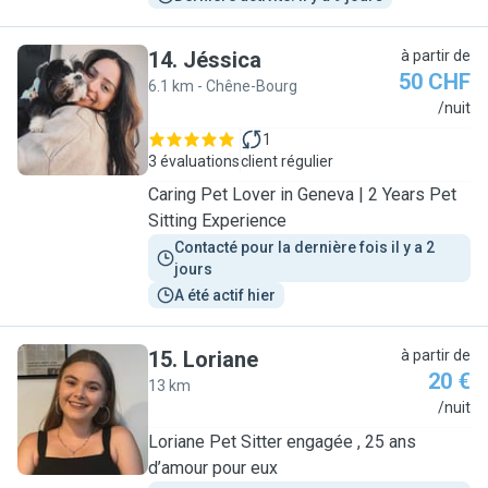
14
.
Jéssica
à partir de
50 CHF
6.1 km - Chêne-Bourg
J
/nuit
1
3 évaluations
client régulier
Caring Pet Lover in Geneva | 2 Years Pet
Sitting Experience
Contacté pour la dernière fois il y a 2 
jours
A été actif hier
15
.
Loriane
à partir de
20 €
13 km
L
/nuit
Loriane Pet Sitter engagée , 25 ans
d’amour pour eux