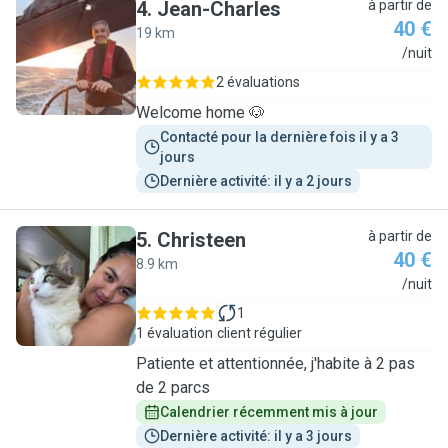
4
.
Jean-Charles
à partir de
40 €
19 km
J
/nuit
2 évaluations
Welcome home 🐶
Contacté pour la dernière fois il y a 3 
jours
Dernière activité: il y a 2 jours
5
.
Christeen
à partir de
40 €
8.9 km
C
/nuit
1
1 évaluation
client régulier
Patiente et attentionnée, j'habite à 2 pas
de 2 parcs
Calendrier récemment mis à jour
Dernière activité: il y a 3 jours