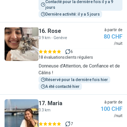
Contacté pour la dernière fois il y a 9 
jours
Dernière activité: il y a 5 jours
16
.
Rose
à partir de
80 CHF
3.9 km - Genève
R
/nuit
6
18 évaluations
clients réguliers
Donneuse d’Attention, de Confiance et de
Câlins !
Réservé pour la dernière fois hier
A été contacté hier
17
.
Maria
à partir de
100 CHF
3.3 km
M
/nuit
7