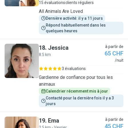
15 évaluations
clients réguliers
All Animals Are Loved
Dernière activité: il y a 11 jours
Répond habituellement dans les 
quelques heures
18
.
Jessica
à partir de
65 CHF
8.5 km
J
/nuit
3 évaluations
Gardienne de confiance pour tous les
animaux
Calendrier récemment mis à jour
Contacté pour la dernière fois il y a 3 
jours
19
.
Ema
à partir de
45 CHF
2.5 km - Veyrier