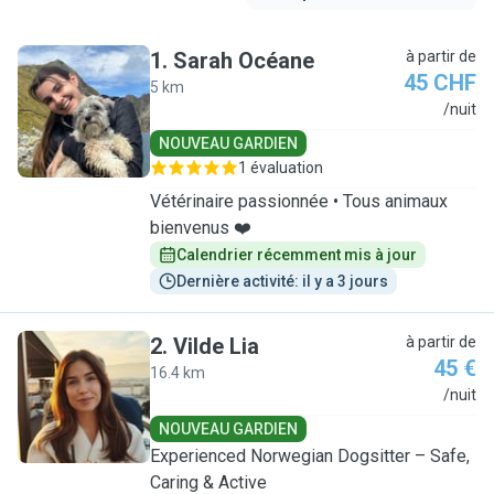
1
.
Sarah Océane
à partir de
45 CHF
5 km
S
/nuit
NOUVEAU GARDIEN
1 évaluation
Vétérinaire passionnée • Tous animaux
bienvenus ❤️
Calendrier récemment mis à jour
Dernière activité: il y a 3 jours
2
.
Vilde Lia
à partir de
45 €
16.4 km
V
/nuit
NOUVEAU GARDIEN
Experienced Norwegian Dogsitter – Safe,
Caring & Active