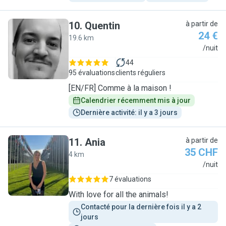
10
.
Quentin
à partir de
24 €
19.6 km
Q
/nuit
44
95 évaluations
clients réguliers
[EN/FR] Comme à la maison !
Calendrier récemment mis à jour
Dernière activité: il y a 3 jours
11
.
Ania
à partir de
35 CHF
4 km
A
/nuit
7 évaluations
With love for all the animals!
Contacté pour la dernière fois il y a 2 
jours