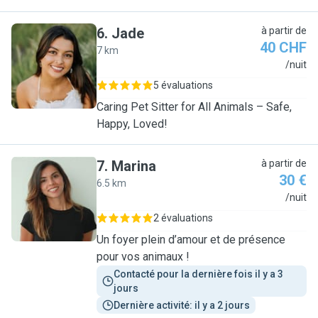
6
.
Jade
à partir de
40 CHF
7 km
J
/nuit
5 évaluations
Caring Pet Sitter for All Animals – Safe,
Happy, Loved!
7
.
Marina
à partir de
30 €
6.5 km
M
/nuit
2 évaluations
Un foyer plein d’amour et de présence
pour vos animaux !
Contacté pour la dernière fois il y a 3 
jours
Dernière activité: il y a 2 jours