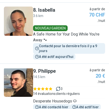
8
.
Isabella
à partir de
70 CHF
3.6 km
I
/nuit
NOUVEAU GARDIEN
A Safe Home for Your Dog While You’re
Away 🐾
Contacté pour la dernière fois il y a 9 
jours
A été actif aujourd'hui
9
.
Philippe
à partir de
20 €
14.5 km
P
/nuit
3
14 évaluations
clients réguliers
Desperate Housedogs 🐶
A été contacté hier
A été actif hier