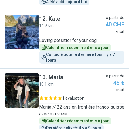
A été actif aujourd'hui
12
.
Kate
à partir de
40 CHF
14.9 km
K
/nuit
Loving petsitter for your dog
Calendrier récemment mis à jour
Contacté pour la dernière fois il y a 7 
jours
13
.
Maria
à partir de
45 €
10.1 km
M
/nuit
1 évaluation
Marija // 22 ans en frontière franco-suisse
avec ma sœur
Calendrier récemment mis à jour
Dernière activité: il y a 9 jours