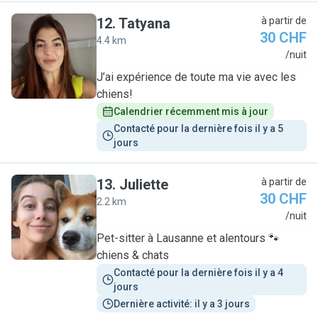
12
.
Tatyana
à partir de
30 CHF
4.4 km
T
/nuit
J’ai expérience de toute ma vie avec les
chiens!
Calendrier récemment mis à jour
Contacté pour la dernière fois il y a 5 
jours
13
.
Juliette
à partir de
30 CHF
2.2 km
J
/nuit
Pet-sitter à Lausanne et alentours 🐾
chiens & chats
Contacté pour la dernière fois il y a 4 
jours
Dernière activité: il y a 3 jours