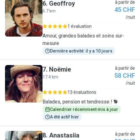
6
.
Geoffroy
à partir de
45 CHF
6.7 km
G
/nuit
1 évaluation
Amour, grandes balades et soins sur-
mesure
Dernière activité: il y a 10 jours
7
.
Noëmie
à partir de
58 CHF
17.4 km
N
/nuit
13 évaluations
Balades, pension et tendresse ! 🐕
Calendrier récemment mis à jour
A été actif hier
8
.
Anastasiia
à partir de