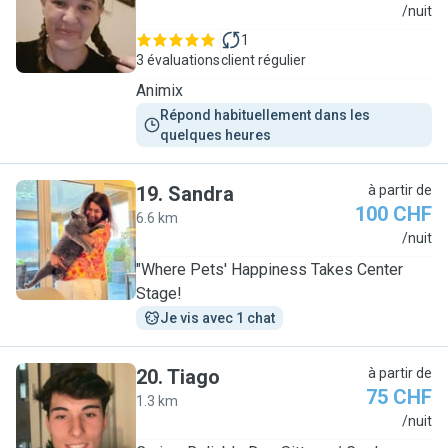
A
/nuit
1
3 évaluations
client régulier
Animix
Répond habituellement dans les 
quelques heures
19
.
Sandra
à partir de
100 CHF
6.6 km
S
/nuit
"Where Pets' Happiness Takes Center
Stage!
Je vis avec 1 chat
20
.
Tiago
à partir de
75 CHF
1.3 km
T
/nuit