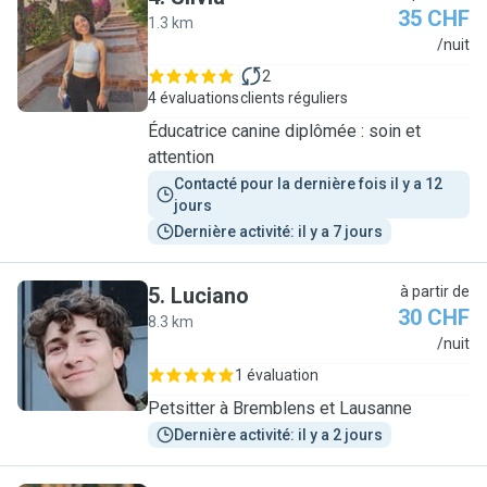
35 CHF
1.3 km
S
/nuit
2
4 évaluations
clients réguliers
Éducatrice canine diplômée : soin et
attention
Contacté pour la dernière fois il y a 12 
jours
Dernière activité: il y a 7 jours
5
.
Luciano
à partir de
30 CHF
8.3 km
L
/nuit
1 évaluation
Petsitter à Bremblens et Lausanne
Dernière activité: il y a 2 jours