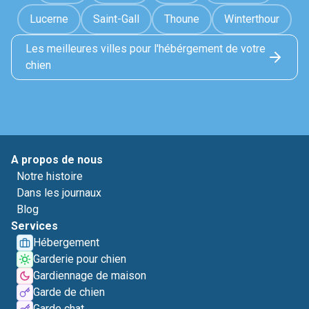
Lucerne
Saint-Gall
Thoune
Winterthour
Les meilleures villes pour l'hébérgement de votre
chien
A propos de nous
Notre histoire
Dans les journaux
Blog
Services
Hébergement
Garderie pour chien
Gardiennage de maison
Garde de chien
Garde chat