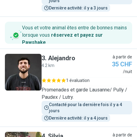
jours
Dernière activité: il y a 3 jours
Vous et votre animal êtes entre de bonnes mains
lorsque vous
réservez et payez sur
Pawshake
.
3
.
Alejandro
à partir de
35 CHF
4.2 km
A
/nuit
1 évaluation
Promenades et garde Lausanne/ Pully /
Paudex / Lutry.
Contacté pour la dernière fois il y a 4 
jours
Dernière activité: il y a 4 jours
4
.
Silvia
à partir de