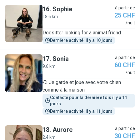
16
.
Sophie
à partir de
25 CHF
18.6 km
S
/nuit
Dogsitter looking for a animal friend
Dernière activité: il y a 10 jours
17
.
Sonia
à partir de
60 CHF
9.6 km
S
/nuit
🐶 Je garde et joue avec votre chien
comme à la maison
Contacté pour la dernière fois il y a 11 
jours
Dernière activité: il y a 11 jours
18
.
Aurore
à partir de
30 CHF
2.4 km