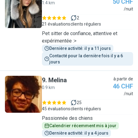
50 CHF
1.4 km
A
/nuit
2
21 évaluations
clients réguliers
Pet sitter de confiance, attentive et
expérimentée :>
Dernière activité: il y a 11 jours
Contacté pour la dernière fois il y a 6 
jours
9
.
Melina
à partir de
46 CHF
0.9 km
M
/nuit
25
45 évaluations
clients réguliers
Passionnée des chiens
Calendrier récemment mis à jour
Dernière activité: il y a 4 jours