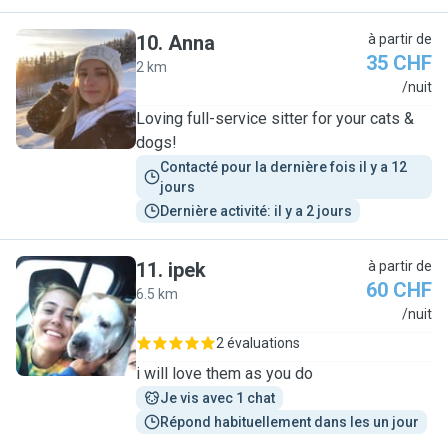
10
.
Anna
à partir de
35 CHF
2 km
A
/nuit
Loving full-service sitter for your cats &
dogs!
Contacté pour la dernière fois il y a 12 
jours
Dernière activité: il y a 2 jours
11
.
ipek
à partir de
60 CHF
6.5 km
I
/nuit
2 évaluations
i will love them as you do
Je vis avec 1 chat
Répond habituellement dans les un jour