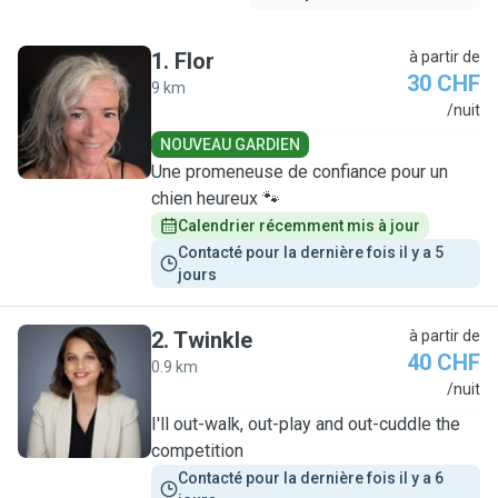
1
.
Flor
à partir de
30 CHF
9 km
F
/nuit
NOUVEAU GARDIEN
Une promeneuse de confiance pour un
chien heureux 🐾
Calendrier récemment mis à jour
Contacté pour la dernière fois il y a 5 
jours
2
.
Twinkle
à partir de
40 CHF
0.9 km
T
/nuit
I'll out-walk, out-play and out-cuddle the
competition
Contacté pour la dernière fois il y a 6 