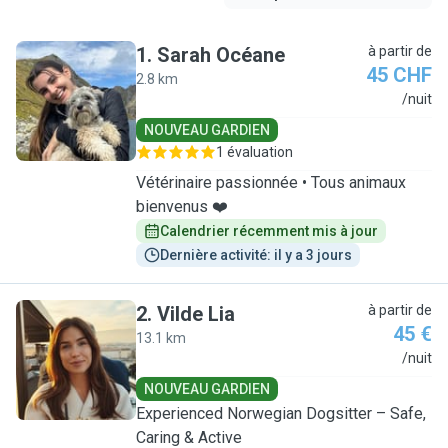
1
.
Sarah Océane
à partir de
45 CHF
2.8 km
S
/nuit
NOUVEAU GARDIEN
1 évaluation
Vétérinaire passionnée • Tous animaux
bienvenus ❤️
Calendrier récemment mis à jour
Dernière activité: il y a 3 jours
2
.
Vilde Lia
à partir de
45 €
13.1 km
V
/nuit
NOUVEAU GARDIEN
Experienced Norwegian Dogsitter – Safe,
Caring & Active