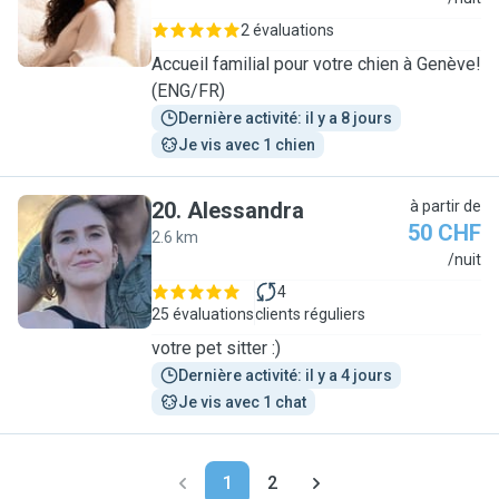
2 évaluations
Accueil familial pour votre chien à Genève!
(ENG/FR)
Dernière activité: il y a 8 jours
Je vis avec 1 chien
20
.
Alessandra
à partir de
50 CHF
2.6 km
A
/nuit
4
25 évaluations
clients réguliers
votre pet sitter :)
Dernière activité: il y a 4 jours
Je vis avec 1 chat
1
2