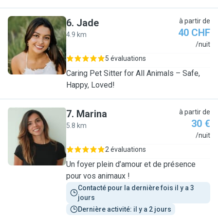
6
.
Jade
à partir de
40 CHF
4.9 km
J
/nuit
5 évaluations
Caring Pet Sitter for All Animals – Safe,
Happy, Loved!
7
.
Marina
à partir de
30 €
5.8 km
M
/nuit
2 évaluations
Un foyer plein d’amour et de présence
pour vos animaux !
Contacté pour la dernière fois il y a 3 
jours
Dernière activité: il y a 2 jours