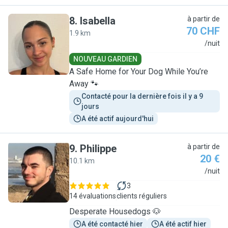
8
.
Isabella
à partir de
70 CHF
1.9 km
I
/nuit
NOUVEAU GARDIEN
A Safe Home for Your Dog While You’re
Away 🐾
Contacté pour la dernière fois il y a 9 
jours
A été actif aujourd'hui
9
.
Philippe
à partir de
20 €
10.1 km
P
/nuit
3
14 évaluations
clients réguliers
Desperate Housedogs 🐶
A été contacté hier
A été actif hier