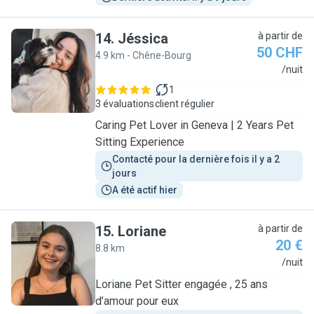
14
.
Jéssica
à partir de
50 CHF
4.9 km - Chêne-Bourg
J
/nuit
1
3 évaluations
client régulier
Caring Pet Lover in Geneva | 2 Years Pet
Sitting Experience
Contacté pour la dernière fois il y a 2 
jours
A été actif hier
15
.
Loriane
à partir de
20 €
8.8 km
L
/nuit
Loriane Pet Sitter engagée , 25 ans
d’amour pour eux