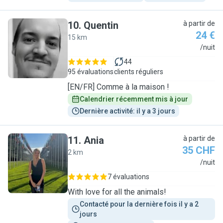
10
.
Quentin
à partir de
24 €
15 km
Q
/nuit
44
95 évaluations
clients réguliers
[EN/FR] Comme à la maison !
Calendrier récemment mis à jour
Dernière activité: il y a 3 jours
11
.
Ania
à partir de
35 CHF
2 km
A
/nuit
7 évaluations
With love for all the animals!
Contacté pour la dernière fois il y a 2 
jours