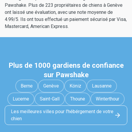
Pawshake. Plus de 223 propriétaires de chiens à Genève
ont laissé une évaluation, avec une note moyenne de
4.99/5. Ils ont tous effectué un paiement sécurisé par Visa,
Mastercard, American Express.
Plus de 1000 gardiens de confiance
sur Pawshake
Berne
Genève
Köniz
Lausanne
Lucerne
Saint-Gall
Thoune
Winterthour
Les meilleures villes pour l'hébérgement de votre
chien