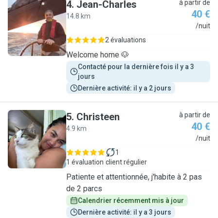
4
.
Jean-Charles
à partir de
40 €
14.8 km
J
/nuit
2 évaluations
Welcome home 🐶
Contacté pour la dernière fois il y a 3 
jours
Dernière activité: il y a 2 jours
5
.
Christeen
à partir de
40 €
4.9 km
C
/nuit
1
1 évaluation
client régulier
Patiente et attentionnée, j'habite à 2 pas
de 2 parcs
Calendrier récemment mis à jour
Dernière activité: il y a 3 jours