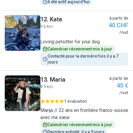
A été actif aujourd'hui
12
.
Kate
à partir de
40 CHF
9.6 km
K
/nuit
Loving petsitter for your dog
Calendrier récemment mis à jour
Contacté pour la dernière fois il y a 7 
jours
13
.
Maria
à partir de
45 €
8.9 km
M
/nuit
1 évaluation
Marija // 22 ans en frontière franco-suisse
avec ma sœur
Calendrier récemment mis à jour
Dernière activité: il y a 9 jours