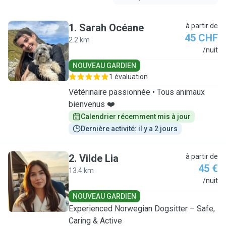
1
.
Sarah Océane
à partir de
45 CHF
2.2 km
S
/nuit
NOUVEAU GARDIEN
1 évaluation
Vétérinaire passionnée • Tous animaux
bienvenus ❤️
Calendrier récemment mis à jour
Dernière activité: il y a 2 jours
2
.
Vilde Lia
à partir de
45 €
13.4 km
V
/nuit
NOUVEAU GARDIEN
Experienced Norwegian Dogsitter – Safe,
Caring & Active