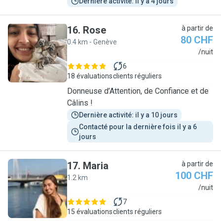
Dernière activité: il y a 4 jours
16
.
Rose
à partir de
80 CHF
0.4 km - Genève
R
/nuit
6
18 évaluations
clients réguliers
Donneuse d’Attention, de Confiance et de
Câlins !
Dernière activité: il y a 10 jours
Contacté pour la dernière fois il y a 6 
jours
17
.
Maria
à partir de
100 CHF
1.2 km
M
/nuit
7
15 évaluations
clients réguliers