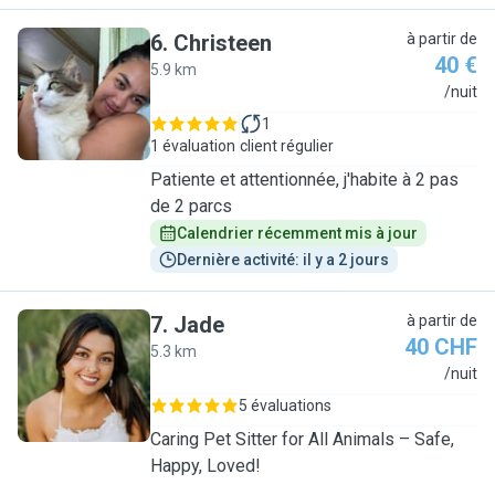
6
.
Christeen
à partir de
40 €
5.9 km
C
/nuit
1
1 évaluation
client régulier
Patiente et attentionnée, j'habite à 2 pas
de 2 parcs
Calendrier récemment mis à jour
Dernière activité: il y a 2 jours
7
.
Jade
à partir de
40 CHF
5.3 km
J
/nuit
5 évaluations
Caring Pet Sitter for All Animals – Safe,
Happy, Loved!