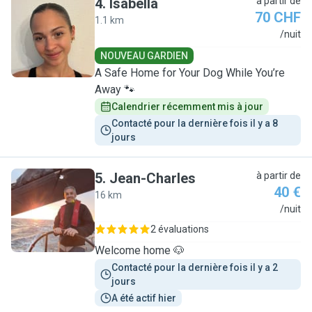
4
.
Isabella
à partir de
70 CHF
1.1 km
I
/nuit
NOUVEAU GARDIEN
A Safe Home for Your Dog While You’re
Away 🐾
Calendrier récemment mis à jour
Contacté pour la dernière fois il y a 8 
jours
5
.
Jean-Charles
à partir de
40 €
16 km
J
/nuit
2 évaluations
Welcome home 🐶
Contacté pour la dernière fois il y a 2 
jours
A été actif hier