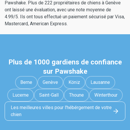
Pawshake. Plus de 222 propriétaires de chiens à Genève
ont laissé une évaluation, avec une note moyenne de
4.99/5. Ils ont tous effectué un paiement sécurisé par Visa,
Mastercard, American Express.
Plus de 1000 gardiens de confiance
sur Pawshake
Berne
Genève
Köniz
Lausanne
Lucerne
Saint-Gall
Thoune
Winterthour
Les meilleures villes pour l'hébérgement de votre
chien