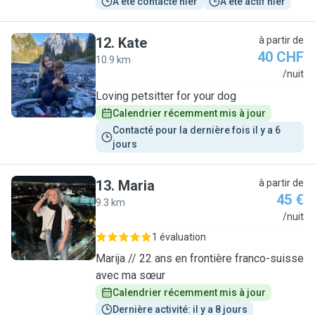
A été contacté hier
A été actif hier
12
.
Kate
à partir de
40 CHF
10.9 km
K
/nuit
Loving petsitter for your dog
Calendrier récemment mis à jour
Contacté pour la dernière fois il y a 6 
jours
13
.
Maria
à partir de
45 €
9.3 km
M
/nuit
1 évaluation
Marija // 22 ans en frontière franco-suisse
avec ma sœur
Calendrier récemment mis à jour
Dernière activité: il y a 8 jours