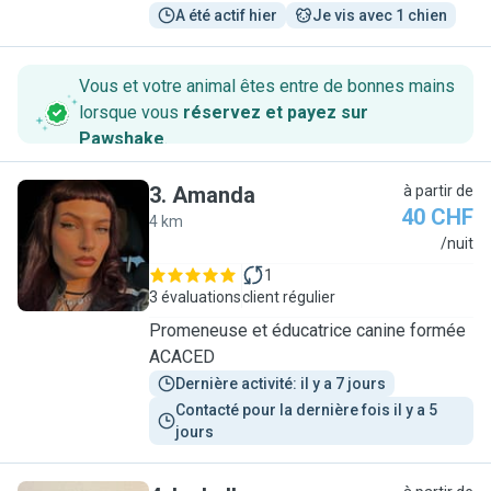
A été actif hier
Je vis avec 1 chien
Vous et votre animal êtes entre de bonnes mains
lorsque vous
réservez et payez sur
Pawshake
.
3
.
Amanda
à partir de
40 CHF
4 km
A
/nuit
1
3 évaluations
client régulier
Promeneuse et éducatrice canine formée
ACACED
Dernière activité: il y a 7 jours
Contacté pour la dernière fois il y a 5 
jours