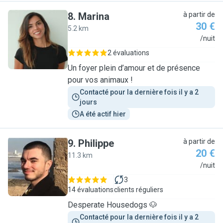
8
.
Marina
à partir de
30 €
5.2 km
M
/nuit
2 évaluations
Un foyer plein d’amour et de présence
pour vos animaux !
Contacté pour la dernière fois il y a 2 
jours
A été actif hier
9
.
Philippe
à partir de
20 €
11.3 km
P
/nuit
3
14 évaluations
clients réguliers
Desperate Housedogs 🐶
Contacté pour la dernière fois il y a 2 