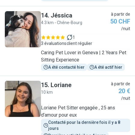
14
.
Jéssica
à partir de
50 CHF
4.3 km - Chêne-Bourg
J
/nuit
1
3 évaluations
client régulier
Caring Pet Lover in Geneva | 2 Years Pet
Sitting Experience
A été contacté hier
A été actif hier
15
.
Loriane
à partir de
20 €
10 km
L
/nuit
Loriane Pet Sitter engagée , 25 ans
d’amour pour eux
Contacté pour la dernière fois il y a 8 
jours