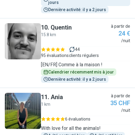
jours
Dernière activité: il y a 2 jours
10
.
Quentin
à partir de
24 €
15.8 km
Q
/nuit
44
95 évaluations
clients réguliers
[EN/FR] Comme à la maison !
Calendrier récemment mis à jour
Dernière activité: il y a 2 jours
11
.
Ania
à partir de
35 CHF
1 km
A
/nuit
6 évaluations
With love for all the animals!