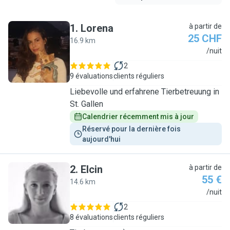
1
.
Lorena
à partir de
25 CHF
16.9 km
L
/nuit
2
9 évaluations
clients réguliers
Liebevolle und erfahrene Tierbetreuung in
St. Gallen
Calendrier récemment mis à jour
Réservé pour la dernière fois 
aujourd'hui
2
.
Elcin
à partir de
55 €
14.6 km
E
/nuit
2
8 évaluations
clients réguliers