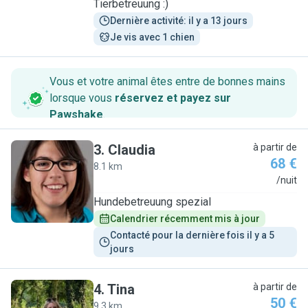
Tierbetreuung :)
Dernière activité: il y a 13 jours
Je vis avec 1 chien
Vous et votre animal êtes entre de bonnes mains
lorsque vous
réservez et payez sur
Pawshake
.
3
.
Claudia
à partir de
68 €
8.1 km
C
/nuit
Hundebetreuung spezial
Calendrier récemment mis à jour
Contacté pour la dernière fois il y a 5 
jours
4
.
Tina
à partir de
50 €
9.3 km