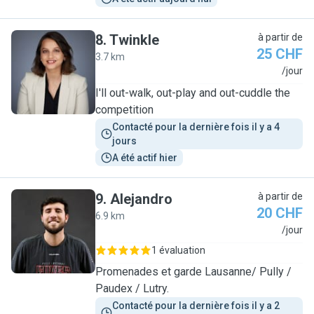
8
.
Twinkle
à partir de
25 CHF
3.7 km
T
/jour
I'll out-walk, out-play and out-cuddle the
competition
Contacté pour la dernière fois il y a 4 
jours
A été actif hier
9
.
Alejandro
à partir de
20 CHF
6.9 km
A
/jour
1 évaluation
Promenades et garde Lausanne/ Pully /
Paudex / Lutry.
Contacté pour la dernière fois il y a 2 