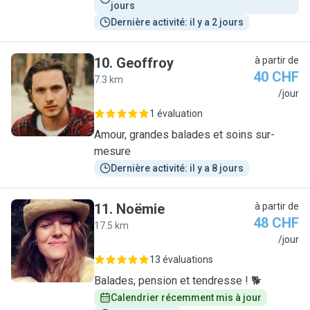
jours
Dernière activité: il y a 2 jours
10
.
Geoffroy
à partir de
40 CHF
7.3 km
G
/jour
1 évaluation
Amour, grandes balades et soins sur-
mesure
Dernière activité: il y a 8 jours
11
.
Noëmie
à partir de
48 CHF
17.5 km
N
/jour
13 évaluations
Balades, pension et tendresse ! 🐕
Calendrier récemment mis à jour