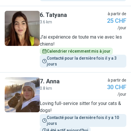
6
.
Tatyana
à partir de
25 CHF
3.6 km
T
/jour
J’ai expérience de toute ma vie avec les
chiens!
Calendrier récemment mis à jour
Contacté pour la dernière fois il y a 3 
jours
7
.
Anna
à partir de
30 CHF
0.8 km
A
/jour
Loving full-service sitter for your cats &
dogs!
Contacté pour la dernière fois il y a 10 
jours
A été actif aujourd'hui