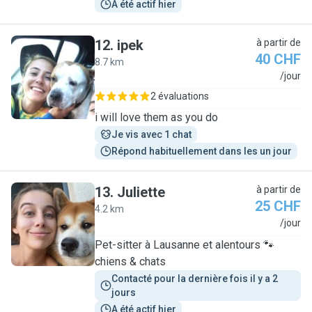
A été actif hier
12
.
ipek
à partir de
40 CHF
8.7 km
I
/jour
2 évaluations
i will love them as you do
Je vis avec 1 chat
Répond habituellement dans les un jour
13
.
Juliette
à partir de
25 CHF
4.2 km
J
/jour
Pet-sitter à Lausanne et alentours 🐾
chiens & chats
Contacté pour la dernière fois il y a 2 
jours
A été actif hier