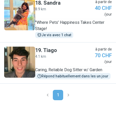
18
.
Sandra
à partir de
40 CHF
8.9 km
S
/jour
"Where Pets' Happiness Takes Center
Stage!
Je vis avec 1 chat
19
.
Tiago
à partir de
70 CHF
4.1 km
T
/jour
Caring, Reliable Dog Sitter w/ Garden
Répond habituellement dans les un jour
1