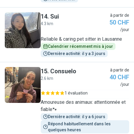
14
.
Sui
à partir de
50 CHF
4.3 km
S
/jour
Reliable & caring pet sitter in Lausanne
Calendrier récemment mis à jour
Dernière activité: il y a 3 jours
15
.
Consuelo
à partir de
40 CHF
2.6 km
C
/jour
1 évaluation
Amoureuse des animaux: attentionnée et
fiable🐾
Dernière activité: il y a 6 jours
Répond habituellement dans les 
quelques heures