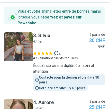
Vous et votre animal êtes entre de bonnes mains
lorsque vous
réservez et payez sur
Pawshake
.
3
.
Silvia
à partir de
30 CHF
4.1 km
S
/jour
2
4 évaluations
clients réguliers
Éducatrice canine diplômée : soin et
attention
Contacté pour la dernière fois il y a 10 
jours
Dernière activité: il y a 5 jours
4
.
Aurore
à partir de
25 CHF
1.9 km