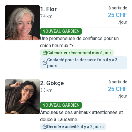
1
.
Flor
à partir de
25 CHF
7.4 km
F
/jour
NOUVEAU GARDIEN
Une promeneuse de confiance pour un
chien heureux 🐾
Calendrier récemment mis à jour
Contacté pour la dernière fois il y a 3 
jours
2
.
Gökçe
à partir de
25 CHF
3.3 km
G
/jour
NOUVEAU GARDIEN
Amoureuse des animaux attentionnée et
douce à Lausanne
Dernière activité: il y a 2 jours