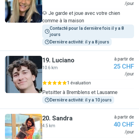
S
/jour
🐶 Je garde et joue avec votre chien
comme à la maison
Contacté pour la dernière fois il y a 8 
jours
Dernière activité: il y a 8 jours
19
.
Luciano
à partir de
25 CHF
10.6 km
L
/jour
1 évaluation
Petsitter à Bremblens et Lausanne
Dernière activité: il y a 10 jours
20
.
Sandra
à partir de
40 CHF
4.5 km
S
/jour