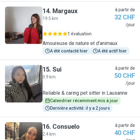
14
.
Margaux
à partir de
32 CHF
19.5 km
M
/jour
1 évaluation
Amoureuse de nature et d’animaux
A été contacté hier
A été actif hier
15
.
Sui
à partir de
50 CHF
0.9 km
S
/jour
Reliable & caring pet sitter in Lausanne
Calendrier récemment mis à jour
Dernière activité: il y a 2 jours
16
.
Consuelo
à partir de
40 CHF
2.4 km