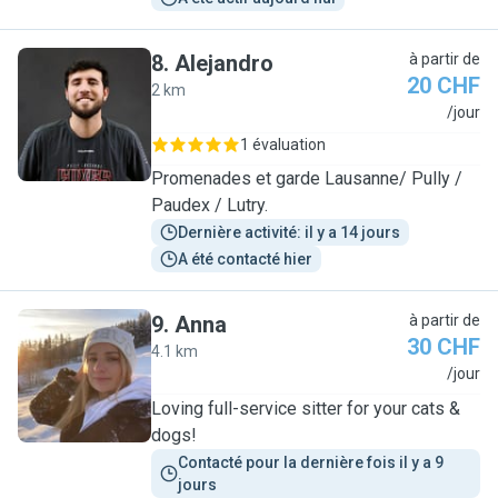
8
.
Alejandro
à partir de
20 CHF
2 km
A
/jour
1 évaluation
Promenades et garde Lausanne/ Pully /
Paudex / Lutry.
Dernière activité: il y a 14 jours
A été contacté hier
9
.
Anna
à partir de
30 CHF
4.1 km
A
/jour
Loving full-service sitter for your cats &
dogs!
Contacté pour la dernière fois il y a 9 
jours