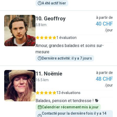
A été actif hier
10
.
Geoffroy
à partir de
40 CHF
5.8 km
G
/jour
1 évaluation
Amour, grandes balades et soins sur-
mesure
Dernière activité: il y a 7 jours
11
.
Noëmie
à partir de
48 CHF
16.5 km
N
/jour
13 évaluations
Balades, pension et tendresse ! 🐕
Calendrier récemment mis à jour
Contacté pour la dernière fois il y a 14 