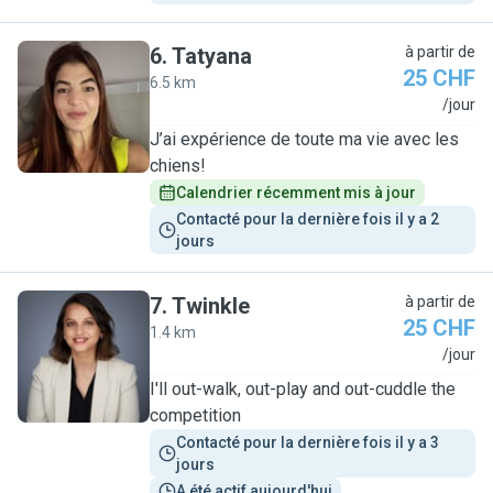
6
.
Tatyana
à partir de
25 CHF
6.5 km
T
/jour
J’ai expérience de toute ma vie avec les
chiens!
Calendrier récemment mis à jour
Contacté pour la dernière fois il y a 2 
jours
7
.
Twinkle
à partir de
25 CHF
1.4 km
T
/jour
I'll out-walk, out-play and out-cuddle the
competition
Contacté pour la dernière fois il y a 3 
jours
A été actif aujourd'hui