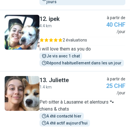
jours
12
.
ipek
à partir de
40 CHF
4.4 km
I
/jour
2 évaluations
i will love them as you do
Je vis avec 1 chat
Répond habituellement dans les un jour
13
.
Juliette
à partir de
25 CHF
1.4 km
J
/jour
Pet-sitter à Lausanne et alentours 🐾
chiens & chats
A été contacté hier
A été actif aujourd'hui