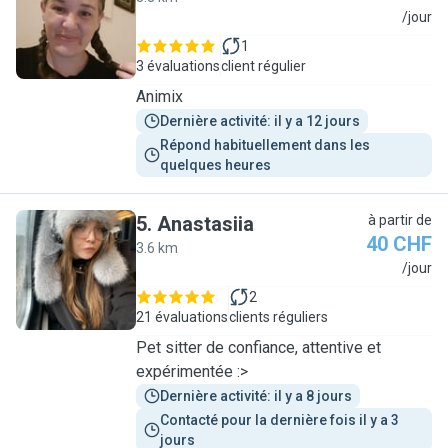
A
/jour
1
3 évaluations
client régulier
Animix
Dernière activité: il y a 12 jours
Répond habituellement dans les 
quelques heures
5
.
Anastasiia
à partir de
40 CHF
3.6 km
A
/jour
2
21 évaluations
clients réguliers
Pet sitter de confiance, attentive et
expérimentée :>
Dernière activité: il y a 8 jours
Contacté pour la dernière fois il y a 3 
jours