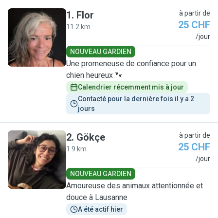
1
.
Flor
à partir de
25 CHF
11.2 km
F
/jour
NOUVEAU GARDIEN
Une promeneuse de confiance pour un
chien heureux 🐾
Calendrier récemment mis à jour
Contacté pour la dernière fois il y a 2 
jours
2
.
Gökçe
à partir de
25 CHF
1.9 km
G
/jour
NOUVEAU GARDIEN
Amoureuse des animaux attentionnée et
douce à Lausanne
A été actif hier