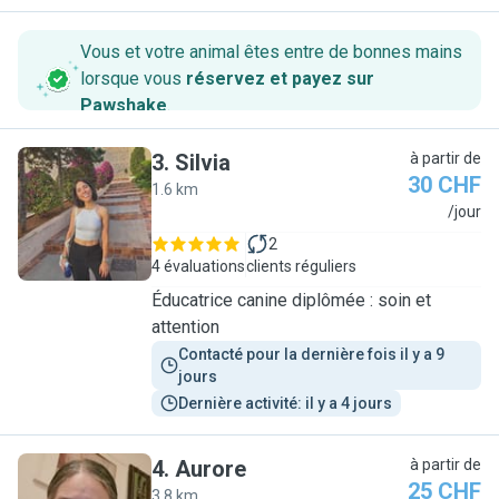
Vous et votre animal êtes entre de bonnes mains
lorsque vous
réservez et payez sur
Pawshake
.
3
.
Silvia
à partir de
30 CHF
1.6 km
S
/jour
2
4 évaluations
clients réguliers
Éducatrice canine diplômée : soin et
attention
Contacté pour la dernière fois il y a 9 
jours
Dernière activité: il y a 4 jours
4
.
Aurore
à partir de
25 CHF
3.8 km