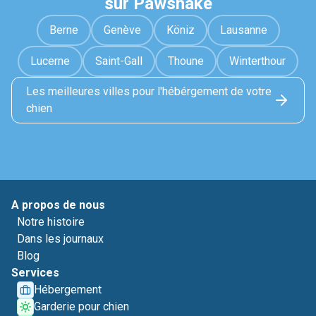
sur Pawshake
Berne
Genève
Köniz
Lausanne
Lucerne
Saint-Gall
Thoune
Winterthour
Les meilleures villes pour l'hébérgement de votre
chien
A propos de nous
Notre histoire
Dans les journaux
Blog
Services
Hébergement
Garderie pour chien