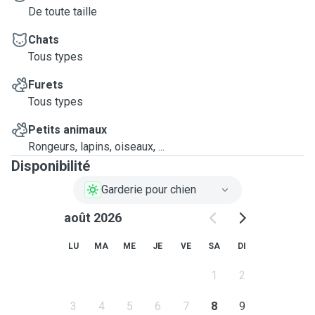
De toute taille
Chats
Tous types
Furets
Tous types
Petits animaux
Rongeurs, lapins, oiseaux, ...
Disponibilité
Garderie pour chien
août 2026
LU
MA
ME
JE
VE
SA
DI
1
2
3
4
5
6
7
8
9