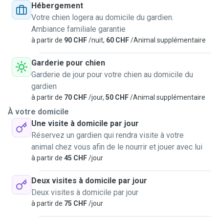
Hébergement
Tierbetreuung an. Von Spazierservice bis Ferienbetreuung
Votre chien logera au domicile du gardien.
für Ihren Hund ist alles möglich. Auch Katzen, Nagetiere und
Ambiance familiale garantie
andere Kleintiere sind herzlich willkommen - diese betreue
à partir de
90 CHF
/nuit,
60 CHF
/Animal supplémentaire
ich in ihrem gewohnten Umfeld. Melden Sie sich für ein
unverbindliches Angebot bei mir! Ich bin überzeugt davon,
Garderie pour chien
dass wir gemeinsam genau die richtige Betreuung für Ihr
Garderie de jour pour votre chien au domicile du
Tier finden - und Sie entspannt und mit gutem Gewissen
gardien
verreisen können.
à partir de
70 CHF
/jour,
50 CHF
/Animal supplémentaire
À votre domicile
Une visite à domicile par jour
Réservez un gardien qui rendra visite à votre
animal chez vous afin de le nourrir et jouer avec lui
à partir de
45 CHF
/jour
Deux visites à domicile par jour
Deux visites à domicile par jour
à partir de
75 CHF
/jour