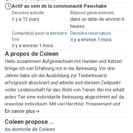
Actif au sein de la communauté Pawshake
Dernière activité
Répond généralement
il y a 12 jours
dans un délai de environ 6
heures
Contacté(e) pour la dernière
Dernière réservation
fois
il y a environ 1 mois
il y a environ 1 mois
A propos de Coleen
Hallo zusammen! Aufgewachsen mit Hunden und Katzen
bringe ich viel Erfahrung mit in die Betreuung. Vor drei
Jahren habe ich die Ausbildung zur Tierbetreuerin
erfolgreich absolviert und arbeite seit diesem Zeitpunkt
voller Leidenschaft für das Wohl von Tieren. Bei mir erhält
jedes Tier eine individuelle Betreuung, abgestimmt auf das
jeweilige Individuum. Mit viel Herzblut, Engagement und
Professionalität betreue ich Ihr Tier, wenn Sie selbst
En savoir plus
einmal verhindert sein sollten. Diskretion ist für mich
Coleen propose ...
selbstverständlich, genauso wie liebevolle und faire
Au domicile de Coleen
Betreuung. Ich biete verschiedene Varianten der