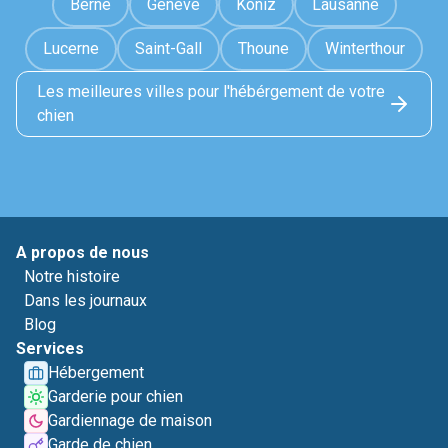
Berne
Genève
Köniz
Lausanne
Lucerne
Saint-Gall
Thoune
Winterthour
Les meilleures villes pour l'hébérgement de votre
chien
A propos de nous
Notre histoire
Dans les journaux
Blog
Services
Hébergement
Garderie pour chien
Gardiennage de maison
Garde de chien