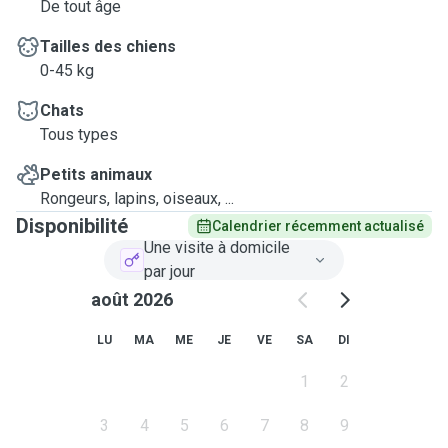
De tout âge
Tailles des chiens
0-45 kg
Chats
Tous types
Petits animaux
Rongeurs, lapins, oiseaux, ...
Disponibilité
Calendrier récemment actualisé
Une visite à domicile
par jour
août 2026
LU
MA
ME
JE
VE
SA
DI
1
2
3
4
5
6
7
8
9