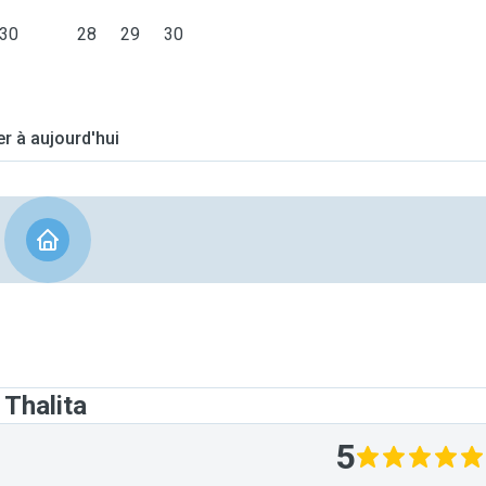
30
28
29
30
er à aujourd'hui
 Thalita
5