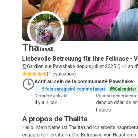
T
Thalita
Liebevolle Betreuung für Ihre Fellnase
V
Gardien sur Pawshake depuis juillet 2025
<1 an d
(
1 évaluation
)
Actif au sein de la communauté Pawshake
5 fois enregistré comme favori
Calendrier
Dernière activité
Répond généraleme
il y a 1 jour
dans un délai de en
heures
A propos de Thalita
Hallo! Mein Name ist Thalita und ich arbeite hauptberuf
engagierte Tiersitterin. Die Betreuung von Haustieren