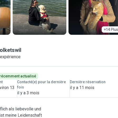
+14 Plus
olketswil
'expérience
 récemment actualisé
nt
Contacté(e) pour la dernière
Dernière réservation
viron 13
fois
il y a 11 mois
il y a 3 mois
lich als liebevolle und
 ist meine Leidenschaft