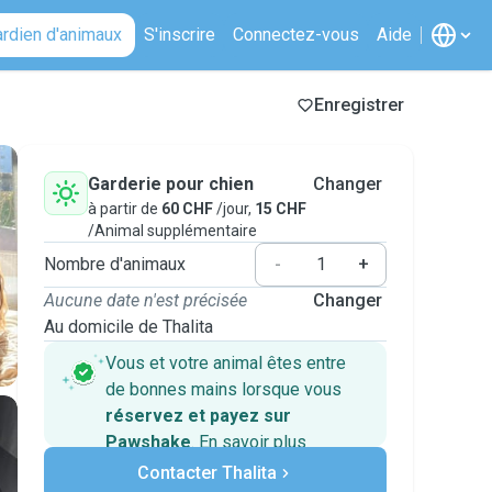
ardien d'animaux
S'inscrire
Connectez-vous
Aide
Enregistrer
Garderie pour chien
Changer
à partir de
60 CHF
/jour,
15 CHF
/Animal supplémentaire
Nombre d'animaux
-
+
Aucune date n'est précisée
Changer
Au domicile de Thalita
Vous et votre animal êtes entre
de bonnes mains lorsque vous
réservez et payez sur
Pawshake
.
En savoir plus
Paiements sécurisés
Contacter Thalita
Assistance en cas de