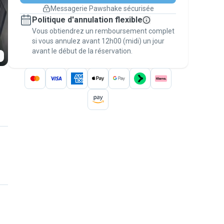
changement de programme.
Messagerie Pawshake sécurisée
Réservations couvertes par
Politique d'annulation flexible
nos garanties
Vous obtiendrez un remboursement complet
Gardez tout sur Pawshake (du premier
message au paiement) pour bénéficier de la
si vous annulez avant 12h00 (midi) un jour
avant le début de la réservation.
Garantie Pawshake
.