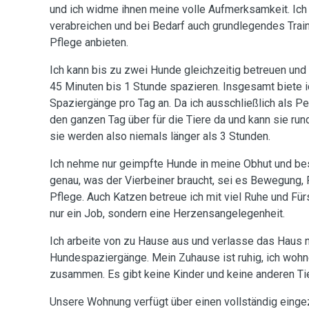
und ich widme ihnen meine volle Aufmerksamkeit. Ic
verabreichen und bei Bedarf auch grundlegendes Trai
Pflege anbieten.
Ich kann bis zu zwei Hunde gleichzeitig betreuen und
45 Minuten bis 1 Stunde spazieren. Insgesamt biete ic
Spaziergänge pro Tag an. Da ich ausschließlich als Pets
den ganzen Tag über für die Tiere da und kann sie run
sie werden also niemals länger als 3 Stunden.
Ich nehme nur geimpfte Hunde in meine Obhut und be
genau, was der Vierbeiner braucht, sei es Bewegung,
Pflege. Auch Katzen betreue ich mit viel Ruhe und Fürs
nur ein Job, sondern eine Herzensangelegenheit.
Ich arbeite von zu Hause aus und verlasse das Haus n
Hundespaziergänge. Mein Zuhause ist ruhig, ich wo
zusammen. Es gibt keine Kinder und keine anderen Tie
Unsere Wohnung verfügt über einen vollständig einge