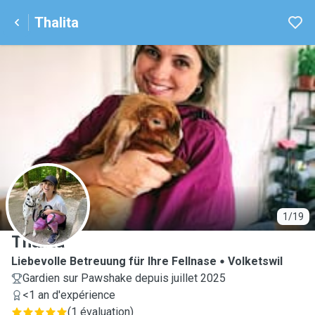
Thalita
T
1/19
Thalita
Liebevolle Betreuung für Ihre Fellnase
Volketswil
Gardien sur Pawshake depuis juillet 2025
<1 an d'expérience
(
1 évaluation
)