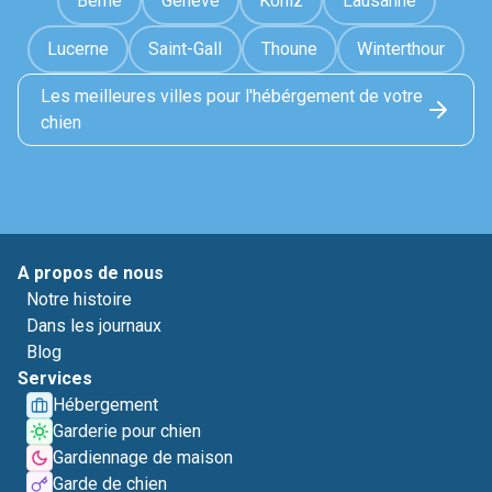
Berne
Genève
Köniz
Lausanne
Lucerne
Saint-Gall
Thoune
Winterthour
Les meilleures villes pour l'hébérgement de votre
chien
A propos de nous
Notre histoire
Dans les journaux
Blog
Services
Hébergement
Garderie pour chien
Gardiennage de maison
Garde de chien