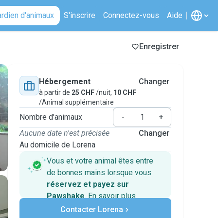
ardien d'animaux
S'inscrire
Connectez-vous
Aide
Enregistrer
Hébergement
Changer
à partir de
25 CHF
/nuit,
10 CHF
/Animal supplémentaire
Nombre d'animaux
-
+
Aucune date n'est précisée
Changer
Au domicile de Lorena
Vous et votre animal êtes entre
de bonnes mains lorsque vous
réservez et payez sur
Pawshake
.
En savoir plus
Paiements sécurisés
Contacter Lorena
Assistance en cas de