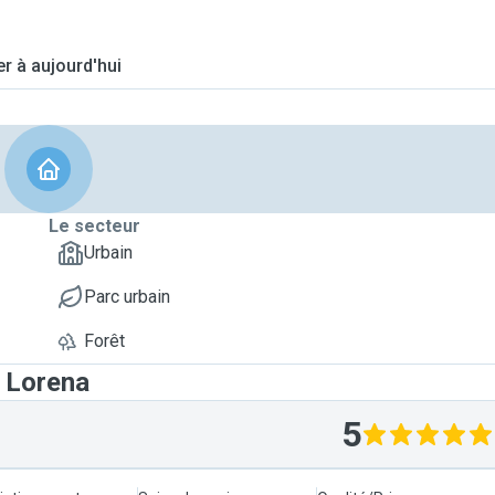
er à aujourd'hui
Le secteur
Urbain
Parc urbain
Forêt
t Lorena
5