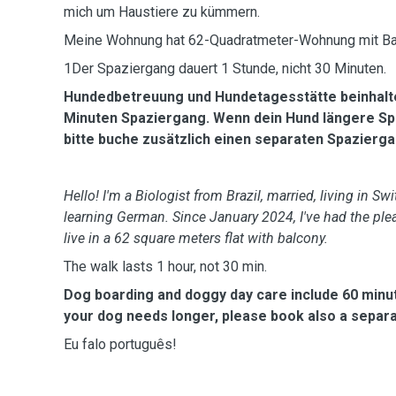
mich um Haustiere zu kümmern.
Meine Wohnung hat 62-Quadratmeter-Wohnung mit Ba
1Der Spaziergang dauert 1 Stunde, nicht 30 Minuten.
Hundedbetreuung und Hundetagesstätte beinhalte
Minuten Spaziergang. Wenn dein Hund längere Sp
bitte buche zusätzlich einen separaten Spazierga
Hello! I'm a Biologist from Brazil, married, living in Sw
learning German
. Since January 2024, I've had the plea
live in a 62 square meters flat with balcony.
The walk lasts 1 hour, not 30 min.
Dog boarding and doggy day care include 60 minutes
your dog needs longer, please book also a separat
Eu falo português!