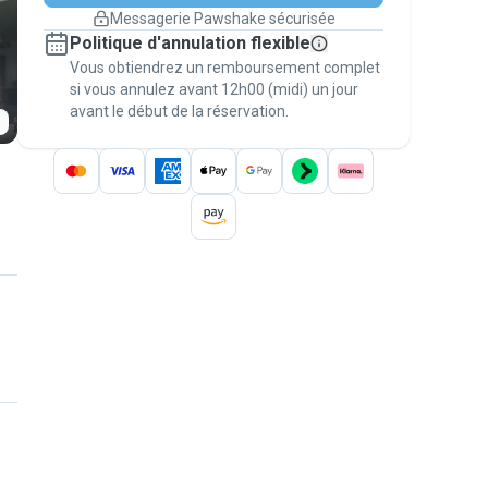
changement de programme.
Messagerie Pawshake sécurisée
Réservations couvertes par
Politique d'annulation flexible
nos garanties
Vous obtiendrez un remboursement complet
Gardez tout sur Pawshake (du premier
message au paiement) pour bénéficier de la
si vous annulez avant 12h00 (midi) un jour
avant le début de la réservation.
Garantie Pawshake
.