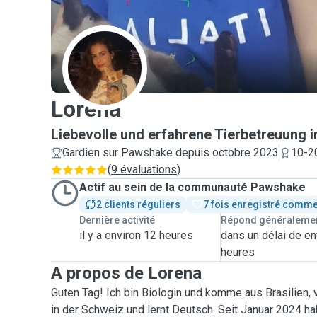
L
Lorena
Liebevolle und erfahrene Tierbetreuung in
Gardien sur Pawshake depuis octobre 2023
10-2
(
9 évaluations
)
Actif au sein de la communauté Pawshake
2 clients réguliers
7 fois enregistré comme
Dernière activité
Répond généraleme
il y a environ 12 heures
dans un délai de en
heures
A propos de Lorena
Guten Tag! Ich bin Biologin und komme aus Brasilien, v
in der Schweiz und lernt Deutsch. Seit Januar 2024 h