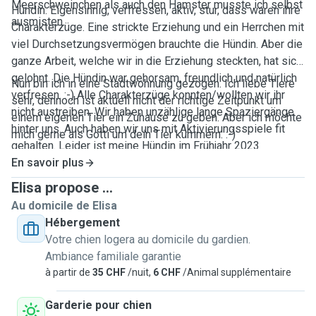
Meerschweinchen als auch den Hamster musste ich selbst
Hündin. Eigensinnig, verfressen, aktiv, stur, dass waren ihre
ausmisten.
Charakterzüge. Eine strickte Erziehung und ein Herrchen mit
viel Durchsetzungsvermögen brauchte die Hündin. Aber die
ganze Arbeit, welche wir in die Erziehung steckten, hat sich
gelohnt. Die Hündin war gehorsam, freundlich und natürlich
Nun bin ich in eine Stadtwohnung gezogen. Ich liebe Tiere
verfresen. :-) Alle Charakterzüge konnten/wollten wir ihr
sehr, dennoch ist aktuell nicht der richtige Zeitpunkt um
nicht austreiben. Wir haben unzählige lange Spaziergänge
einem eigenen Tier ein Zuhause zu geben. Aber ich möchte
hinter uns. Auch haben wir uns mit Aktivierungsspiele fit
mich gerne als Gotti um dein Tier kümmern. :-)
gehalten. Leider ist meine Hündin im Frühjahr 2023
verstorben. Kurz darauf mussten wir uns auch von unserem
En savoir plus
Kater Jimmy verabschieden. Der verschmauste Kater war
Elisa propose ...
zehn Jahre Teil unserer Familie, ehe er unheilbar Krank
Au domicile de Elisa
wurde.
Hébergement
Votre chien logera au domicile du gardien.
Ambiance familiale garantie
à partir de
35 CHF
/nuit,
6 CHF
/Animal supplémentaire
Garderie pour chien