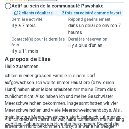
Actif au sein de la communauté Pawshake
2 clients réguliers
2 fois enregistré comme favori
Dernière activité
Répond généralement
il y a 7 mois
dans un délai de environ 7
heures
Contacté(e) pour la dernière
Dernière réservation
fois
il y a plus d’un an
il y a 11 mois
A propos de Elisa
Hallo zusammen
ich bin in einer grossen Familie in einem Dorf
aufgewachsen. Ich wollte immer Haustiere (bzw. einen
Hund) haben aber leider erlaubten mir meine Eltern dies
zunächst nicht. Also haben ich und meine Geschwister
Meerschweinchen bekommen. Insgesamt hatten wir vier
Meerschweinchen und viele Meerschweinchenbabys. Als
mein letztes Meerschweinchen starb, habe ich auf meinen
Als ich dreizehn Jahre als war, habe ich endlich meinen lang
zwölften Geburtstag ein Hamster bekommen. Sowohl die
ersehnten Hund bekommen. Lissy, sie war eine Beagle -