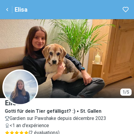
Elisa
E
1/5
Elisa
Gotti für dein Tier gefälligst? :)
St. Gallen
Gardien sur Pawshake depuis décembre 2023
<1 an d'expérience
(
2 évaluations
)