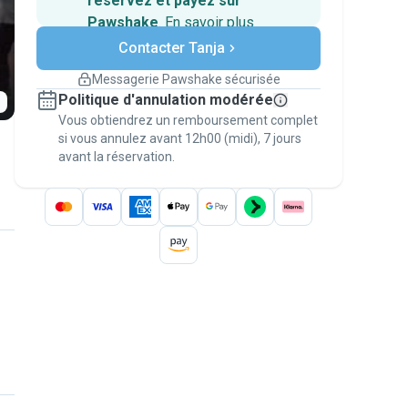
réservez et payez sur
Pawshake
.
En savoir plus
Paiements sécurisés
Contacter Tanja
Assistance en cas de
changement de programme.
Messagerie Pawshake sécurisée
Réservations couvertes par
Politique d'annulation modérée
nos garanties
Vous obtiendrez un remboursement complet
Gardez tout sur Pawshake (du premier
message au paiement) pour bénéficier de la
si vous annulez avant 12h00 (midi), 7 jours
avant la réservation.
Garantie Pawshake
.