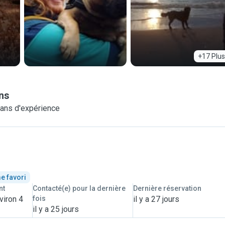
+17 Plus
ns
ans d'expérience
e favori
nt
Contacté(e) pour la dernière
Dernière réservation
viron 4
fois
il y a 27 jours
il y a 25 jours