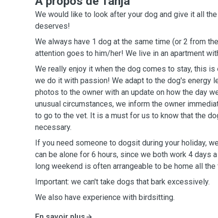
A propos de Tanja
We would like to look after your dog and give it all the 
deserves!
We always have 1 dog at the same time (or 2 from the same fa
attention goes to him/her! We live in an ap
We really enjoy it when the dog comes to stay, this is o
we do it with passion! We adapt to the dog's energy level. We always send
photos to the owner with an update on how the day went. And in case o
unusual circumstances, we inform the owner immediat
to go to the vet. It is a must for us to know that the dog can be alone if
necessary.
If you need someone to dogsit during your holiday, we
can be alone for 6 hours, since we both work 4 days
long weekend is often arrangeable to be home all the
Important: we can't take dogs that bark excessively.
We also have experience with birdsitting.
En savoir plus