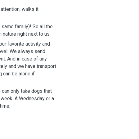
attention, walks it
mily)! So all the
artment with nature right next to us.
ur favorite activity and
f any
ely and we have transport
 can only take dogs that
 a week. A Wednesday or a
 time.