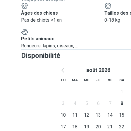
Âges des chiens
Tailles des 
Pas de chiots <1 an
0-18 kg
Petits animaux
Rongeurs, lapins, oiseaux, ...
Disponibilité
août 2026
LU
MA
ME
JE
VE
SA
1
3
4
5
6
7
8
10
11
12
13
14
15
17
18
19
20
21
22