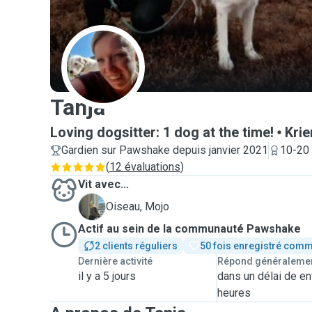
T
Tanja
Loving dogsitter: 1 dog at the time!
Krie
Gardien sur Pawshake depuis janvier 2021
10-20 
(
12 évaluations
)
Vit avec...
M
Oiseau, Mojo
Actif au sein de la communauté Pawshake
2 clients réguliers
50 fois enregistré comm
Dernière activité
Répond généraleme
il y a 5 jours
dans un délai de en
heures